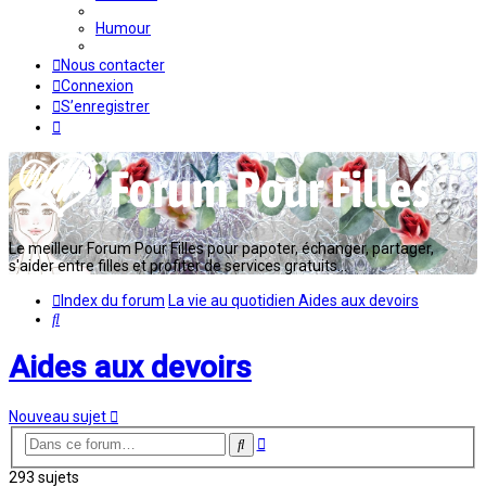
Humour
Nous contacter
Connexion
S’enregistrer
Le meilleur Forum Pour Filles pour papoter, échanger, partager,
s'aider entre filles et profiter de services gratuits...
Index du forum
La vie au quotidien
Aides aux devoirs
Rechercher
Aides aux devoirs
Nouveau sujet
Recherche
Rechercher
avancée
293 sujets