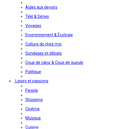
Aides aux devoirs
Télé & Séries
Voyages
Environnement & Écologie
Culture de chez moi
Sondages et débats
Coup de cœur & Coup de gueule
Politique
Loisirs et passions
People
Shopping
Cinéma
Musique
Cuisine