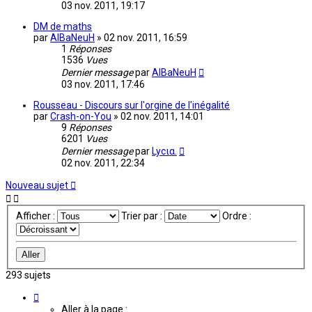
03 nov. 2011, 19:17
DM de maths
par
AlBaNeuH
»
02 nov. 2011, 16:59
1
Réponses
1536
Vues
Dernier message
par
AlBaNeuH
03 nov. 2011, 17:46
Rousseau - Discours sur l'orgine de l'inégalité
par
Crash-on-You
»
02 nov. 2011, 14:01
9
Réponses
6201
Vues
Dernier message
par
Lycια.
02 nov. 2011, 22:34
Nouveau sujet
Afficher :
Trier par :
Ordre :
293 sujets
Page
7
Aller à la page :