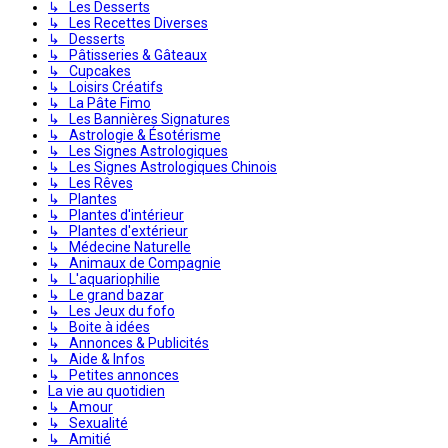
↳ Les Desserts
↳ Les Recettes Diverses
↳ Desserts
↳ Pâtisseries & Gâteaux
↳ Cupcakes
↳ Loisirs Créatifs
↳ La Pâte Fimo
↳ Les Bannières Signatures
↳ Astrologie & Ésotérisme
↳ Les Signes Astrologiques
↳ Les Signes Astrologiques Chinois
↳ Les Rêves
↳ Plantes
↳ Plantes d'intérieur
↳ Plantes d'extérieur
↳ Médecine Naturelle
↳ Animaux de Compagnie
↳ L'aquariophilie
↳ Le grand bazar
↳ Les Jeux du fofo
↳ Boite à idées
↳ Annonces & Publicités
↳ Aide & Infos
↳ Petites annonces
La vie au quotidien
↳ Amour
↳ Sexualité
↳ Amitié