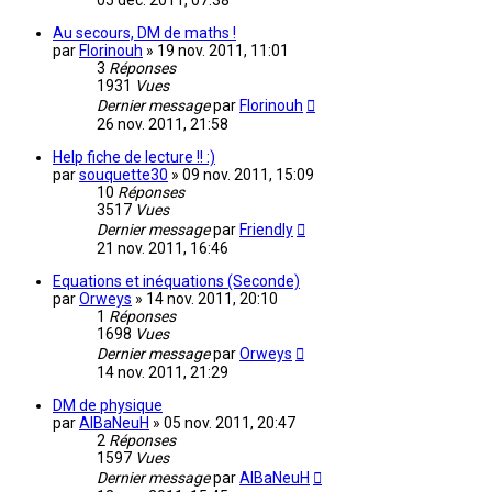
05 déc. 2011, 07:38
Au secours, DM de maths !
par
Florinouh
»
19 nov. 2011, 11:01
3
Réponses
1931
Vues
Dernier message
par
Florinouh
26 nov. 2011, 21:58
Help fiche de lecture !! :)
par
souquette30
»
09 nov. 2011, 15:09
10
Réponses
3517
Vues
Dernier message
par
Friendly
21 nov. 2011, 16:46
Equations et inéquations (Seconde)
par
Orweys
»
14 nov. 2011, 20:10
1
Réponses
1698
Vues
Dernier message
par
Orweys
14 nov. 2011, 21:29
DM de physique
par
AlBaNeuH
»
05 nov. 2011, 20:47
2
Réponses
1597
Vues
Dernier message
par
AlBaNeuH