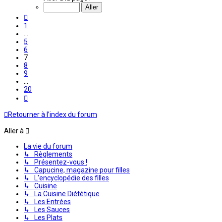
sur
20
Précédente
1
…
5
6
7
8
9
…
20
Suivante
Retourner à l’index du forum
Aller à
La vie du forum
↳ Règlements
↳ Présentez-vous !
↳ Capucine, magazine pour filles
↳ L'encyclopédie des filles
↳ Cuisine
↳ La Cuisine Diététique
↳ Les Entrées
↳ Les Sauces
↳ Les Plats