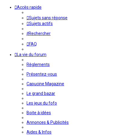
Accès rapide
Sujets sans réponse
Sujets actifs
Rechercher
FAQ
La vie du forum
Règlements
Présentez-vous
Capucine Magazine
Le grand bazar
Les jeux du fofo
Boite à idées
Annonces & Publicités
Aides & Infos