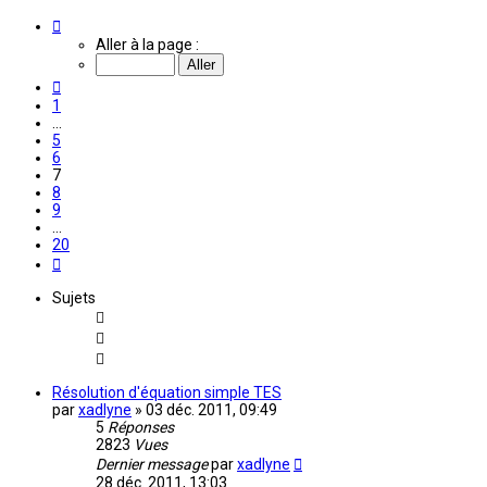
Page
7
Aller à la page :
sur
20
Précédente
1
…
5
6
7
8
9
…
20
Suivante
Sujets
Résolution d'équation simple TES
par
xadlyne
»
03 déc. 2011, 09:49
5
Réponses
2823
Vues
Dernier message
par
xadlyne
28 déc. 2011, 13:03