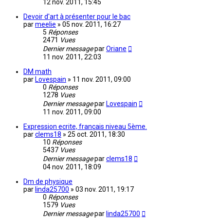
12 nov. 2011, 15:45
Devoir d'art à présenter pour le bac
par
meelie
»
05 nov. 2011, 16:27
5
Réponses
2471
Vues
Dernier message
par
Oriane
11 nov. 2011, 22:03
DM math
par
Lovespain
»
11 nov. 2011, 09:00
0
Réponses
1278
Vues
Dernier message
par
Lovespain
11 nov. 2011, 09:00
Expression ecrite, français niveau 5ème.
par
clems18
»
25 oct. 2011, 18:30
10
Réponses
5437
Vues
Dernier message
par
clems18
04 nov. 2011, 18:09
Dm de physique
par
linda25700
»
03 nov. 2011, 19:17
0
Réponses
1579
Vues
Dernier message
par
linda25700