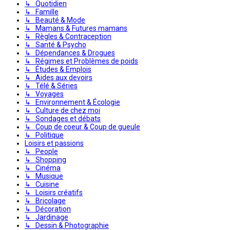
↳ Quotidien
↳ Famille
↳ Beauté & Mode
↳ Mamans & Futures mamans
↳ Règles & Contraception
↳ Santé & Psycho
↳ Dépendances & Drogues
↳ Régimes et Problèmes de poids
↳ Études & Emplois
↳ Aides aux devoirs
↳ Télé & Séries
↳ Voyages
↳ Environnement & Écologie
↳ Culture de chez moi
↳ Sondages et débats
↳ Coup de coeur & Coup de gueule
↳ Politique
Loisirs et passions
↳ People
↳ Shopping
↳ Cinéma
↳ Musique
↳ Cuisine
↳ Loisirs créatifs
↳ Bricolage
↳ Décoration
↳ Jardinage
↳ Dessin & Photographie