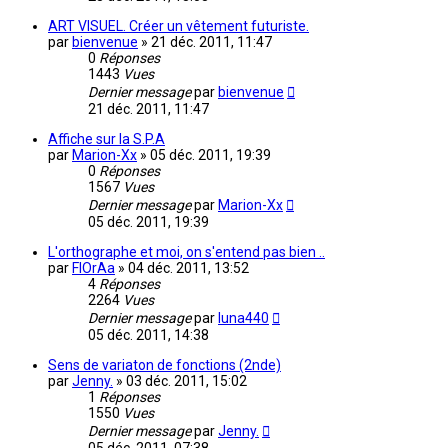
ART VISUEL. Créer un vêtement futuriste.
par
bienvenue
»
21 déc. 2011, 11:47
0
Réponses
1443
Vues
Dernier message
par
bienvenue
21 déc. 2011, 11:47
Affiche sur la S.P.A
par
Marion-Xx
»
05 déc. 2011, 19:39
0
Réponses
1567
Vues
Dernier message
par
Marion-Xx
05 déc. 2011, 19:39
L'orthographe et moi, on s'entend pas bien ..
par
FlOrAa
»
04 déc. 2011, 13:52
4
Réponses
2264
Vues
Dernier message
par
luna440
05 déc. 2011, 14:38
Sens de variaton de fonctions (2nde)
par
Jenny.
»
03 déc. 2011, 15:02
1
Réponses
1550
Vues
Dernier message
par
Jenny.