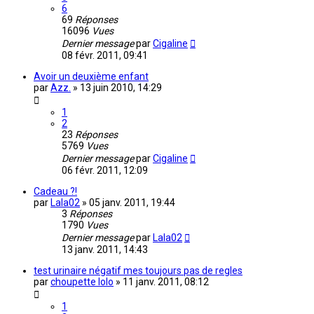
6
69
Réponses
16096
Vues
Dernier message
par
Cigaline
08 févr. 2011, 09:41
Avoir un deuxième enfant
par
Azz.
»
13 juin 2010, 14:29
1
2
23
Réponses
5769
Vues
Dernier message
par
Cigaline
06 févr. 2011, 12:09
Cadeau ?!
par
Lala02
»
05 janv. 2011, 19:44
3
Réponses
1790
Vues
Dernier message
par
Lala02
13 janv. 2011, 14:43
test urinaire négatif mes toujours pas de regles
par
choupette lolo
»
11 janv. 2011, 08:12
1