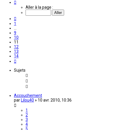
Page
11
Aller à la page :
sur
14
Précédente
1
…
9
10
11
12
13
14
Suivante
Sujets
Accouchement
par
Lilou40
»
10 avr. 2010, 10:36
1
2
3
4
5