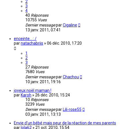
2
3
4
40
Réponses
10755
Vues
Dernier message
par
Cigaline
13 janv. 2011, 07:41
enceinte... : /
par
natachabriis
»
06 déc. 2010, 17:20
1
2
3
27
Réponses
7680
Vues
Dernier message
par
Chachou
10 janv. 2011, 19:16
joyeux noël maman !
par
Karoh
»
26 déc. 2010, 15:24
10
Réponses
3239
Vues
Dernier message
par
Lili-rose55
03 janv. 2011, 13:13
Envie d'un bébé mais peur de la réaction de mes parents
par
lola62
»
21 oct. 2010, 15:54