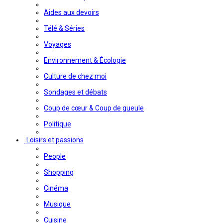
Aides aux devoirs
Télé & Séries
Voyages
Environnement & Écologie
Culture de chez moi
Sondages et débats
Coup de cœur & Coup de gueule
Politique
Loisirs et passions
People
Shopping
Cinéma
Musique
Cuisine