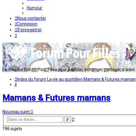
Humour
Nous contacter
Connexion
S’enregistrer
Le meilleur Forum Pour Filles pour papoter, échanger, partager, s'aider en
Index du forum
La vie au quotidien
Mamans & Futures maman
Rechercher
Mamans & Futures mamans
Nouveau sujet
Recherche
Rechercher
avancée
196 sujets