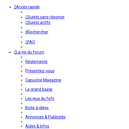
Accès rapide
Sujets sans réponse
Sujets actifs
Rechercher
FAQ
La vie du forum
Règlements
Présentez-vous
Capucine Magazine
Le grand bazar
Les jeux du fofo
Boite à idées
Annonces & Publicités
Aides & Infos