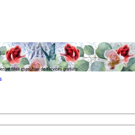
tre filles et profiter de services gratuits...
s