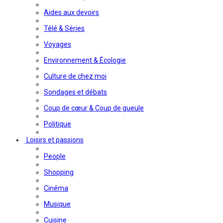
Aides aux devoirs
Télé & Séries
Voyages
Environnement & Écologie
Culture de chez moi
Sondages et débats
Coup de cœur & Coup de gueule
Politique
Loisirs et passions
People
Shopping
Cinéma
Musique
Cuisine