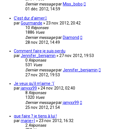
Dernier message
par
Miss_bobo
01 déc. 2012, 14:59
C'est dur d'aimer
par
Gourmande
»
23 nov. 2012, 20:42
10
Réponses
1886
Vues
Dernier message
par
Diamond
28 nov. 2012, 14:49
Comment faire je suis perdu
par
Jennifer_benjamin
»
27 nov. 2012, 19:53
0
Réponses
531
Vues
Dernier message
par
Jennifer_benjamin
27 nov. 2012, 19:53
Je veux qu'il m'aime :'(
par
janyxx99
»
24 nov. 2012, 02:40
8
Réponses
1320
Vues
Dernier message
par
janyxx99
25 nov. 2012, 21:54
que faire ? je tiens à lui !
par
marie=)
»
23 nov. 2012, 16:32
2
Réponses