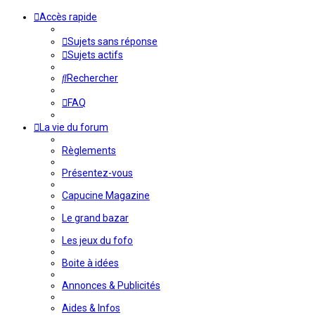
Accès rapide
Sujets sans réponse
Sujets actifs
Rechercher
FAQ
La vie du forum
Règlements
Présentez-vous
Capucine Magazine
Le grand bazar
Les jeux du fofo
Boite à idées
Annonces & Publicités
Aides & Infos