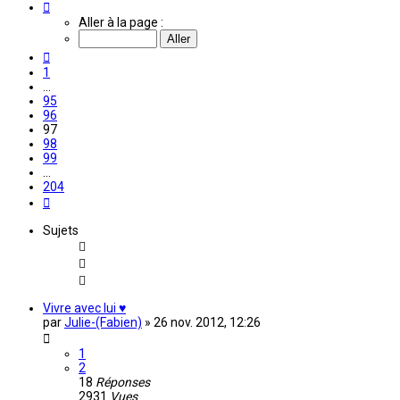
Page
97
Aller à la page :
sur
204
Précédente
1
…
95
96
97
98
99
…
204
Suivante
Sujets
Vivre avec lui ♥
par
Julie-(Fabien)
»
26 nov. 2012, 12:26
1
2
18
Réponses
2931
Vues