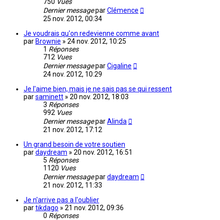
750
Vues
Dernier message
par
Clémence
25 nov. 2012, 00:34
Je voudrais qu'on redevienne comme avant
par
Brownie
»
24 nov. 2012, 10:25
1
Réponses
712
Vues
Dernier message
par
Cigaline
24 nov. 2012, 10:29
Je l'aime bien, mais je ne sais pas se qui ressent
par
saminett
»
20 nov. 2012, 18:03
3
Réponses
992
Vues
Dernier message
par
Alinda
21 nov. 2012, 17:12
Un grand besoin de votre soutien
par
daydream
»
20 nov. 2012, 16:51
5
Réponses
1120
Vues
Dernier message
par
daydream
21 nov. 2012, 11:33
Je n'arrive pas a l'oublier
par
tikdago
»
21 nov. 2012, 09:36
0
Réponses