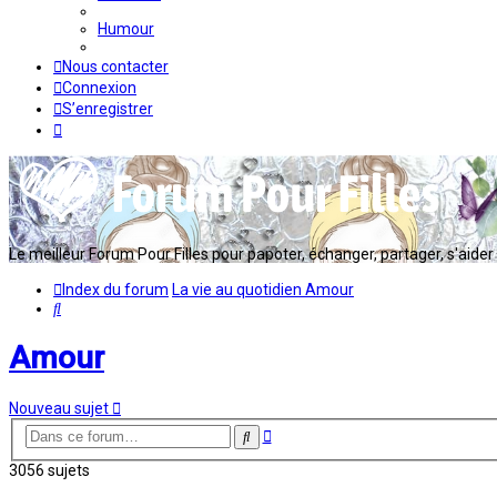
Humour
Nous contacter
Connexion
S’enregistrer
Le meilleur Forum Pour Filles pour papoter, échanger, partager, s'aider en
Index du forum
La vie au quotidien
Amour
Rechercher
Amour
Nouveau sujet
Recherche
Rechercher
avancée
3056 sujets