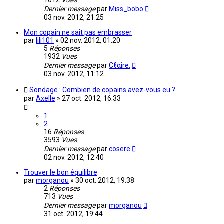
1012
Vues
Dernier message
par
Miss_bobo
03 nov. 2012, 21:25
Mon copain ne sait pas embrasser
par
lili101
»
02 nov. 2012, 01:20
5
Réponses
1932
Vues
Dernier message
par
Cℓαire.
03 nov. 2012, 11:12
Sondage : Combien de copains avez-vous eu ?
par
Axelle
»
27 oct. 2012, 16:33
1
2
16
Réponses
3593
Vues
Dernier message
par
cosere
02 nov. 2012, 12:40
Trouver le bon équilibre
par
morganou
»
30 oct. 2012, 19:38
2
Réponses
713
Vues
Dernier message
par
morganou
31 oct. 2012, 19:44