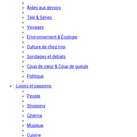
Aides aux devoirs
Télé & Séries
Voyages
Environnement & Écologie
Culture de chez moi
Sondages et débats
Coup de cœur & Coup de gueule
Politique
Loisirs et passions
People
Shopping
Cinéma
Musique
Cuisine