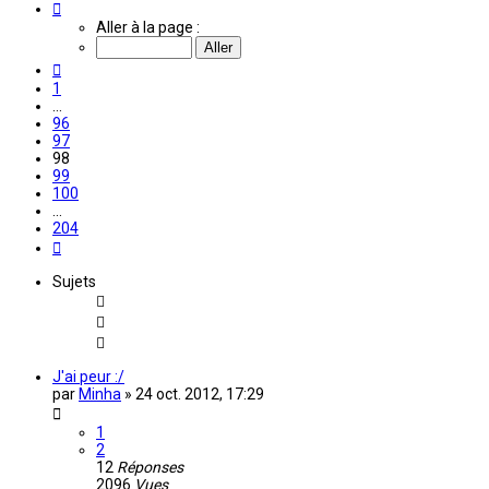
Page
98
Aller à la page :
sur
204
Précédente
1
…
96
97
98
99
100
…
204
Suivante
Sujets
J'ai peur :/
par
Minha
»
24 oct. 2012, 17:29
1
2
12
Réponses
2096
Vues