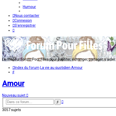
Humour
Nous contacter
Connexion
S’enregistrer
Le meilleur Forum Pour Filles pour papoter, échanger, partager, s'aider en
Index du forum
La vie au quotidien
Amour
Rechercher
Amour
Nouveau sujet
Recherche
Rechercher
avancée
3057 sujets