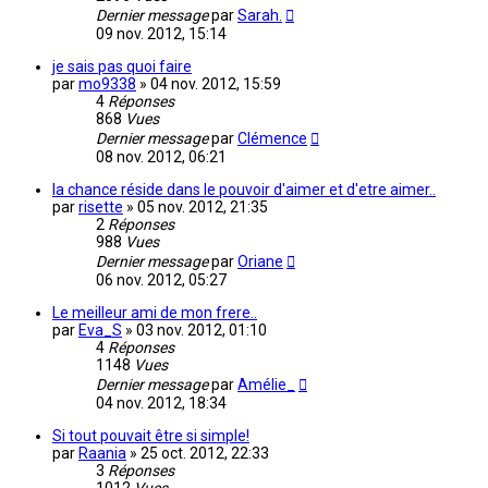
Dernier message
par
Sarah.
09 nov. 2012, 15:14
je sais pas quoi faire
par
mo9338
»
04 nov. 2012, 15:59
4
Réponses
868
Vues
Dernier message
par
Clémence
08 nov. 2012, 06:21
la chance réside dans le pouvoir d'aimer et d'etre aimer..
par
risette
»
05 nov. 2012, 21:35
2
Réponses
988
Vues
Dernier message
par
Oriane
06 nov. 2012, 05:27
Le meilleur ami de mon frere..
par
Eva_S
»
03 nov. 2012, 01:10
4
Réponses
1148
Vues
Dernier message
par
Amélie_
04 nov. 2012, 18:34
Si tout pouvait être si simple!
par
Raania
»
25 oct. 2012, 22:33
3
Réponses