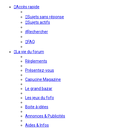
Accès rapide
Sujets sans réponse
Sujets actifs
Rechercher
FAQ
La vie du forum
Règlements
Présentez-vous
Capucine Magazine
Le grand bazar
Les jeux du fofo
Boite à idées
Annonces & Publicités
Aides & Infos