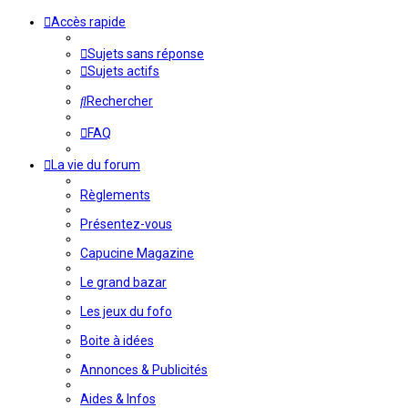
Accès rapide
Sujets sans réponse
Sujets actifs
Rechercher
FAQ
La vie du forum
Règlements
Présentez-vous
Capucine Magazine
Le grand bazar
Les jeux du fofo
Boite à idées
Annonces & Publicités
Aides & Infos