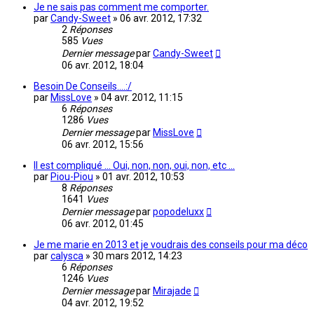
Je ne sais pas comment me comporter.
par
Candy-Sweet
»
06 avr. 2012, 17:32
2
Réponses
585
Vues
Dernier message
par
Candy-Sweet
06 avr. 2012, 18:04
Besoin De Conseils....:/
par
MissLove
»
04 avr. 2012, 11:15
6
Réponses
1286
Vues
Dernier message
par
MissLove
06 avr. 2012, 15:56
Il est compliqué ... Oui, non, non, oui, non, etc ...
par
Piou-Piou
»
01 avr. 2012, 10:53
8
Réponses
1641
Vues
Dernier message
par
popodeluxx
06 avr. 2012, 01:45
Je me marie en 2013 et je voudrais des conseils pour ma déco
par
calysca
»
30 mars 2012, 14:23
6
Réponses
1246
Vues
Dernier message
par
Mirajade
04 avr. 2012, 19:52