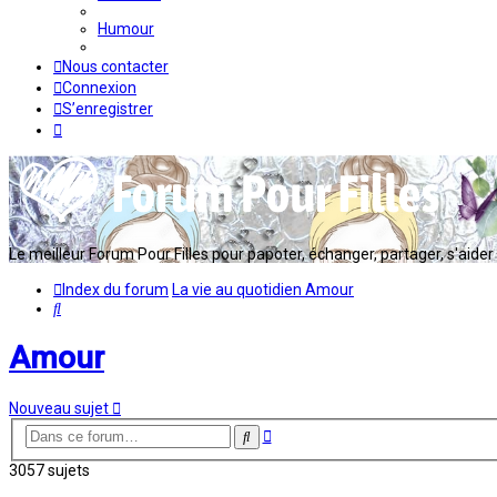
Humour
Nous contacter
Connexion
S’enregistrer
Le meilleur Forum Pour Filles pour papoter, échanger, partager, s'aider en
Index du forum
La vie au quotidien
Amour
Rechercher
Amour
Nouveau sujet
Recherche
Rechercher
avancée
3057 sujets