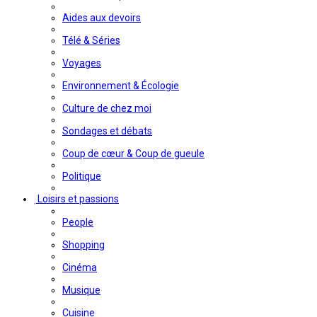
Aides aux devoirs
Télé & Séries
Voyages
Environnement & Écologie
Culture de chez moi
Sondages et débats
Coup de cœur & Coup de gueule
Politique
Loisirs et passions
People
Shopping
Cinéma
Musique
Cuisine