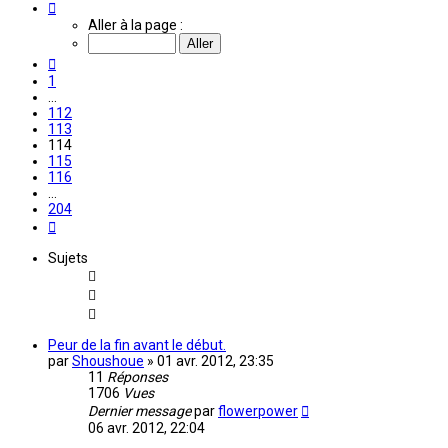
Page
114
Aller à la page :
sur
204
Précédente
1
…
112
113
114
115
116
…
204
Suivante
Sujets
Peur de la fin avant le début.
par
Shoushoue
»
01 avr. 2012, 23:35
11
Réponses
1706
Vues
Dernier message
par
flowerpower
06 avr. 2012, 22:04