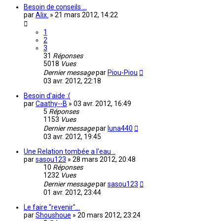
Besoin de conseils ...
par
Alix.
»
21 mars 2012, 14:22
1
2
3
31
Réponses
5018
Vues
Dernier message
par
Piou-Piou
03 avr. 2012, 22:18
Besoin d'aide :(
par
Caathy--B
»
03 avr. 2012, 16:49
5
Réponses
1153
Vues
Dernier message
par
luna440
03 avr. 2012, 19:45
Une Relation tombée a l'eau ..
par
sasou123
»
28 mars 2012, 20:48
10
Réponses
1232
Vues
Dernier message
par
sasou123
01 avr. 2012, 23:44
Le faire "revenir"...
par
Shoushoue
»
20 mars 2012, 23:24