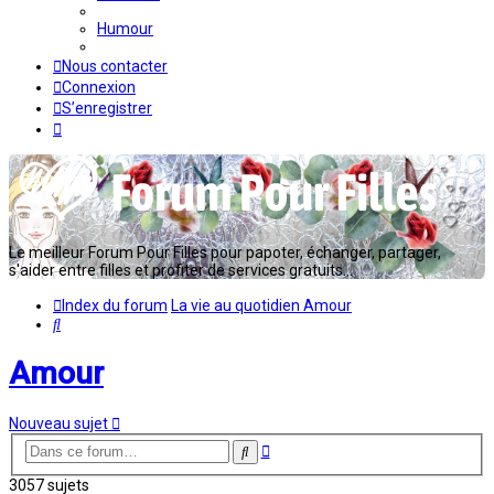
Humour
Nous contacter
Connexion
S’enregistrer
Le meilleur Forum Pour Filles pour papoter, échanger, partager,
s'aider entre filles et profiter de services gratuits...
Index du forum
La vie au quotidien
Amour
Rechercher
Amour
Nouveau sujet
Recherche
Rechercher
avancée
3057 sujets