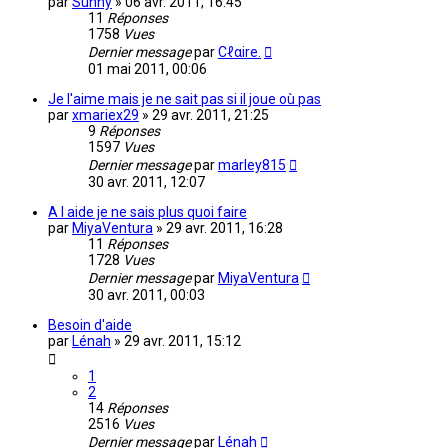
par
Sunny
»
06 avr. 2011, 16:45
11
Réponses
1758
Vues
Dernier message
par
Cℓαire.
01 mai 2011, 00:06
Je l'aime mais je ne sait pas si il joue où pas
par
xmariex29
»
29 avr. 2011, 21:25
9
Réponses
1597
Vues
Dernier message
par
marley815
30 avr. 2011, 12:07
A l aide je ne sais plus quoi faire
par
MiyaVentura
»
29 avr. 2011, 16:28
11
Réponses
1728
Vues
Dernier message
par
MiyaVentura
30 avr. 2011, 00:03
Besoin d'aide
par
Lénah
»
29 avr. 2011, 15:12
1
2
14
Réponses
2516
Vues
Dernier message
par
Lénah