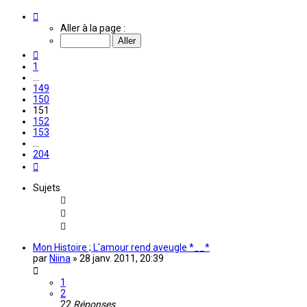
Page
151
Aller à la page :
sur
204
Précédente
1
…
149
150
151
152
153
…
204
Suivante
Sujets
Mon Histoire ; L'amour rend aveugle *__*
par
Niina
»
28 janv. 2011, 20:39
1
2
22
Réponses