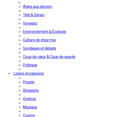
Aides aux devoirs
Télé & Séries
Voyages
Environnement & Écologie
Culture de chez moi
Sondages et débats
Coup de cœur & Coup de gueule
Politique
Loisirs et passions
People
Shopping
Cinéma
Musique
Cuisine