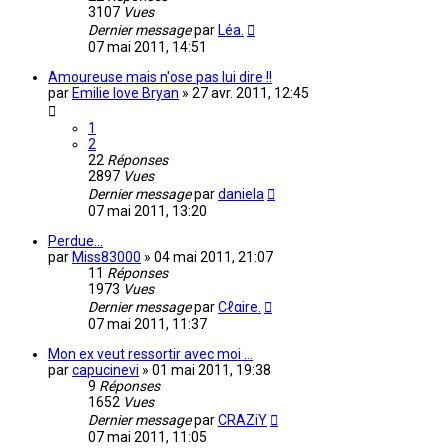
3107
Vues
Dernier message
par
Léa.
07 mai 2011, 14:51
Amoureuse mais n'ose pas lui dire !!
par
Emilie love Bryan
»
27 avr. 2011, 12:45
1
2
22
Réponses
2897
Vues
Dernier message
par
daniela
07 mai 2011, 13:20
Perdue...
par
Miss83000
»
04 mai 2011, 21:07
11
Réponses
1973
Vues
Dernier message
par
Cℓαire.
07 mai 2011, 11:37
Mon ex veut ressortir avec moi ...
par
capucinevi
»
01 mai 2011, 19:38
9
Réponses
1652
Vues
Dernier message
par
CRAZiY
07 mai 2011, 11:05