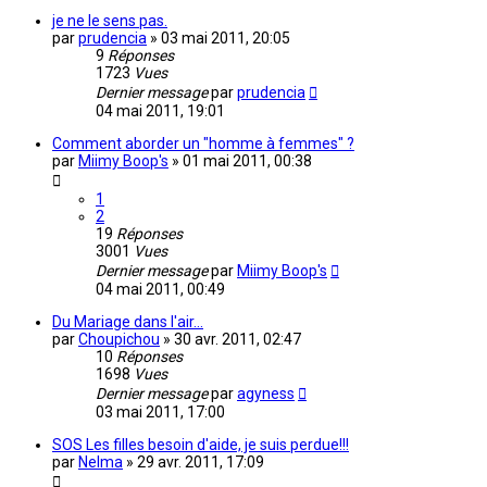
je ne le sens pas.
par
prudencia
»
03 mai 2011, 20:05
9
Réponses
1723
Vues
Dernier message
par
prudencia
04 mai 2011, 19:01
Comment aborder un "homme à femmes" ?
par
Miimy Boop's
»
01 mai 2011, 00:38
1
2
19
Réponses
3001
Vues
Dernier message
par
Miimy Boop's
04 mai 2011, 00:49
Du Mariage dans l'air...
par
Choupichou
»
30 avr. 2011, 02:47
10
Réponses
1698
Vues
Dernier message
par
agyness
03 mai 2011, 17:00
SOS Les filles besoin d'aide, je suis perdue!!!
par
Nelma
»
29 avr. 2011, 17:09