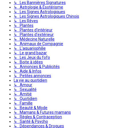
↳ Les Bannières Signatures
↳ Astrologie & Ésotérisme
↳ Les Signes Astrologiques
↳ Les Signes Astrologiques Chinois
↳ Les Rêves
↳ Plantes
↳ Plantes d'intérieur
↳ Plantes d'extérieur
↳ Médecine Naturelle
↳ Animaux de Compagnie
↳ L'aquariophilie
↳ Le grand bazar
↳ Les Jeux du fofo
↳ Boite à idées
↳ Annonces & Publicités
↳ Aide & Infos
↳ Petites annonces
La vie au quotidien
↳ Amour
↳ Sexualité
↳ Amitié
↳ Quotidien
↳ Famille
↳ Beauté & Mode
↳ Mamans & Futures mamans
↳ Règles & Contraception
↳ Santé & Psycho
↳ Dépendances & Drogues