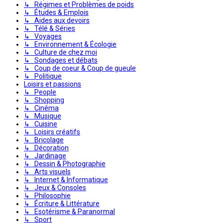
↳ Régimes et Problèmes de poids
↳ Études & Emplois
↳ Aides aux devoirs
↳ Télé & Séries
↳ Voyages
↳ Environnement & Écologie
↳ Culture de chez moi
↳ Sondages et débats
↳ Coup de coeur & Coup de gueule
↳ Politique
Loisirs et passions
↳ People
↳ Shopping
↳ Cinéma
↳ Musique
↳ Cuisine
↳ Loisirs créatifs
↳ Bricolage
↳ Décoration
↳ Jardinage
↳ Dessin & Photographie
↳ Arts visuels
↳ Internet & Informatique
↳ Jeux & Consoles
↳ Philosophie
↳ Écriture & Littérature
↳ Esotérisme & Paranormal
↳ Sport