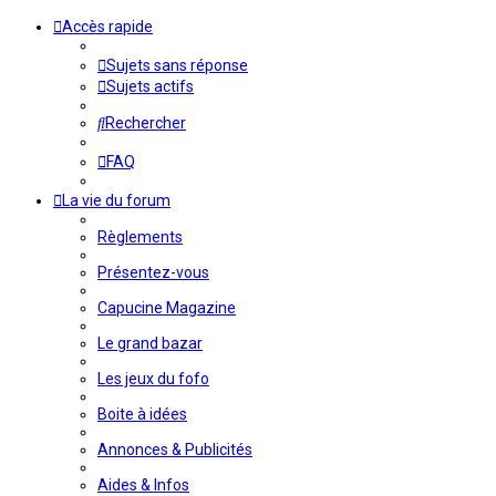
Accès rapide
Sujets sans réponse
Sujets actifs
Rechercher
FAQ
La vie du forum
Règlements
Présentez-vous
Capucine Magazine
Le grand bazar
Les jeux du fofo
Boite à idées
Annonces & Publicités
Aides & Infos