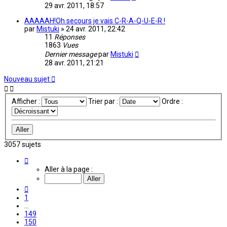
29 avr. 2011, 18:57
AAAAAH!Oh secours je vais C-R-A-Q-U-E-R !
par
Mistuki
»
24 avr. 2011, 22:42
11
Réponses
1863
Vues
Dernier message
par
Mistuki
28 avr. 2011, 21:21
Nouveau sujet
Afficher :
Trier par :
Ordre :
3057 sujets
Page
151
Aller à la page :
sur
204
Précédente
1
…
149
150