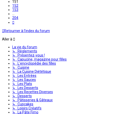
151
152
153
…
204
Suivante
Retourner à l’index du forum
Aller à
La vie du forum
↳ Règlements
↳ Présentez-vous !
↳ Capucine, magazine pour filles
↳ L'encyclopédie des filles
↳ Cuisine
↳ La Cuisine Diététique
↳ Les Entrées
↳ Les Sauces
↳ Les Plats
↳ Les Desserts
↳ Les Recettes Diverses
↳ Desserts
↳ Pâtisseries & Gâteaux
↳ Cupcakes
↳ Loisirs Créatifs
↳ La Pâte Fimo