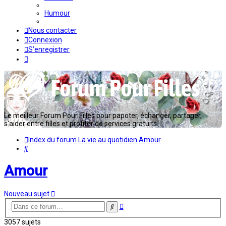
Humour
Nous contacter
Connexion
S’enregistrer
Le meilleur Forum Pour Filles pour papoter, échanger, partager,
s'aider entre filles et profiter de services gratuits...
Index du forum
La vie au quotidien
Amour
Rechercher
Amour
Nouveau sujet
Recherche
Rechercher
avancée
3057 sujets