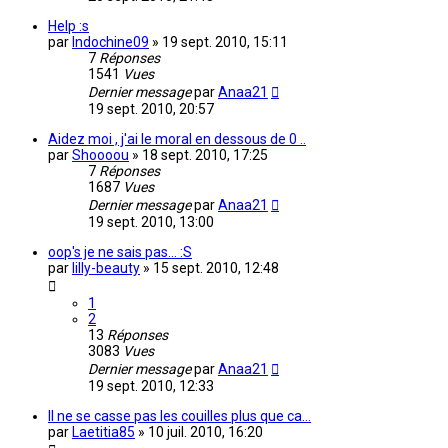
Help :s
par
Indochine09
»
19 sept. 2010, 15:11
7
Réponses
1541
Vues
Dernier message
par
Anaa21
19 sept. 2010, 20:57
Aidez moi , j'ai le moral en dessous de 0 ..
par
Shoooou
»
18 sept. 2010, 17:25
7
Réponses
1687
Vues
Dernier message
par
Anaa21
19 sept. 2010, 13:00
oop's je ne sais pas... :S
par
lilly-beauty
»
15 sept. 2010, 12:48
1
2
13
Réponses
3083
Vues
Dernier message
par
Anaa21
19 sept. 2010, 12:33
Il ne se casse pas les couilles plus que ca...
par
Laetitia85
»
10 juil. 2010, 16:20