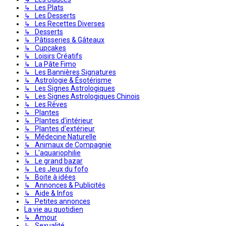
↳ Les Plats
↳ Les Desserts
↳ Les Recettes Diverses
↳ Desserts
↳ Pâtisseries & Gâteaux
↳ Cupcakes
↳ Loisirs Créatifs
↳ La Pâte Fimo
↳ Les Bannières Signatures
↳ Astrologie & Ésotérisme
↳ Les Signes Astrologiques
↳ Les Signes Astrologiques Chinois
↳ Les Rêves
↳ Plantes
↳ Plantes d'intérieur
↳ Plantes d'extérieur
↳ Médecine Naturelle
↳ Animaux de Compagnie
↳ L'aquariophilie
↳ Le grand bazar
↳ Les Jeux du fofo
↳ Boite à idées
↳ Annonces & Publicités
↳ Aide & Infos
↳ Petites annonces
La vie au quotidien
↳ Amour
↳ Sexualité