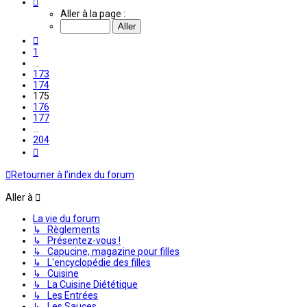
175
Aller à la page :
sur
204
Précédente
1
…
173
174
175
176
177
…
204
Suivante
Retourner à l’index du forum
Aller à
La vie du forum
↳ Règlements
↳ Présentez-vous !
↳ Capucine, magazine pour filles
↳ L'encyclopédie des filles
↳ Cuisine
↳ La Cuisine Diététique
↳ Les Entrées
↳ Les Sauces