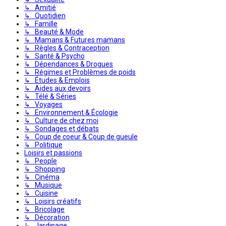
↳ Amitié
↳ Quotidien
↳ Famille
↳ Beauté & Mode
↳ Mamans & Futures mamans
↳ Règles & Contraception
↳ Santé & Psycho
↳ Dépendances & Drogues
↳ Régimes et Problèmes de poids
↳ Études & Emplois
↳ Aides aux devoirs
↳ Télé & Séries
↳ Voyages
↳ Environnement & Écologie
↳ Culture de chez moi
↳ Sondages et débats
↳ Coup de coeur & Coup de gueule
↳ Politique
Loisirs et passions
↳ People
↳ Shopping
↳ Cinéma
↳ Musique
↳ Cuisine
↳ Loisirs créatifs
↳ Bricolage
↳ Décoration
↳ Jardinage