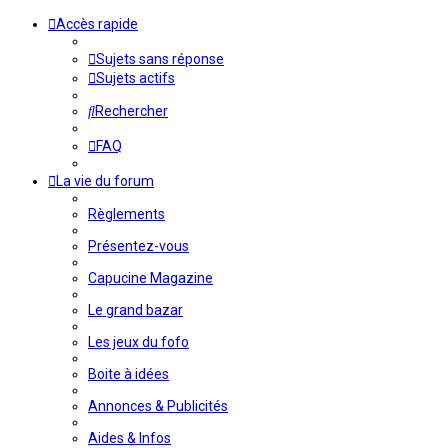
Accès rapide
Sujets sans réponse
Sujets actifs
Rechercher
FAQ
La vie du forum
Règlements
Présentez-vous
Capucine Magazine
Le grand bazar
Les jeux du fofo
Boite à idées
Annonces & Publicités
Aides & Infos