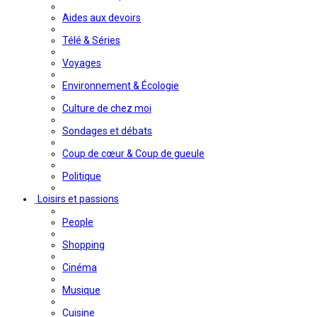
Aides aux devoirs
Télé & Séries
Voyages
Environnement & Écologie
Culture de chez moi
Sondages et débats
Coup de cœur & Coup de gueule
Politique
Loisirs et passions
People
Shopping
Cinéma
Musique
Cuisine