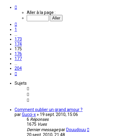
Page
175
Aller à la page :
sur
204
Précédente
1
…
173
174
175
176
177
…
204
Suivante
Sujets
Comment oublier un grand amour ?
par
Gucci-x
»
19 sept. 2010, 15:06
6
Réponses
1675
Vues
Dernier message
par
Douudouu
20 sept. 2010, 21:48