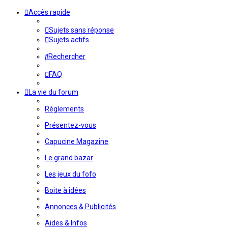
Accès rapide
Sujets sans réponse
Sujets actifs
Rechercher
FAQ
La vie du forum
Règlements
Présentez-vous
Capucine Magazine
Le grand bazar
Les jeux du fofo
Boite à idées
Annonces & Publicités
Aides & Infos