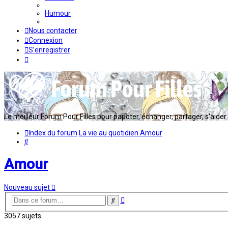
Humour
Nous contacter
Connexion
S’enregistrer
Le meilleur Forum Pour Filles pour papoter, échanger, partager, s'aider en
Index du forum
La vie au quotidien
Amour
Rechercher
Amour
Nouveau sujet
Recherche
Rechercher
avancée
3057 sujets