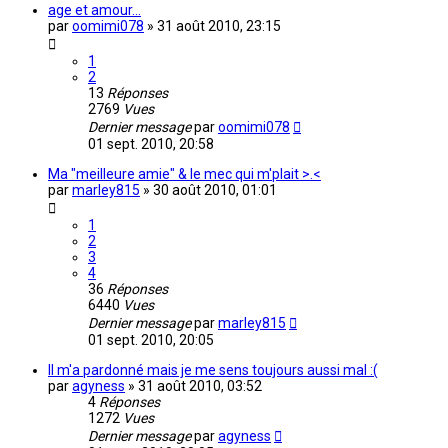
age et amour...
par
oomimi078
»
31 août 2010, 23:15
1
2
13
Réponses
2769
Vues
Dernier message
par
oomimi078
01 sept. 2010, 20:58
Ma "meilleure amie" & le mec qui m'plait >.<
par
marley815
»
30 août 2010, 01:01
1
2
3
4
36
Réponses
6440
Vues
Dernier message
par
marley815
01 sept. 2010, 20:05
Il m'a pardonné mais je me sens toujours aussi mal :(
par
agyness
»
31 août 2010, 03:52
4
Réponses
1272
Vues
Dernier message
par
agyness