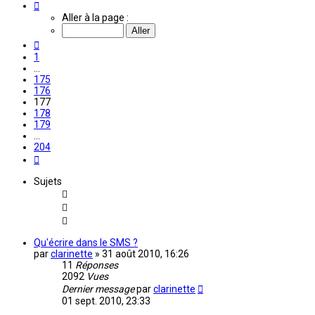
Page
177
Aller à la page :
sur
204
Précédente
1
…
175
176
177
178
179
…
204
Suivante
Sujets
Qu'écrire dans le SMS ?
par
clarinette
»
31 août 2010, 16:26
11
Réponses
2092
Vues
Dernier message
par
clarinette
01 sept. 2010, 23:33