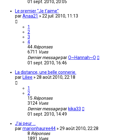
01 sept. 2010, 20:05
Le premier "Je t'aime"
par
Anaa21
»
22 juil. 2010, 11:13
1
2
3
4
44
Réponses
6711
Vues
Dernier message
par
O~Hannah~O
01 sept. 2010, 16:46
La distance, une belle connerie.
par
Liliee
»
28 août 2010, 22:18
1
2
15
Réponses
3124
Vues
Dernier message
par
kika33
01 sept. 2010, 14:49
J'ai peur ...
par
marionhauree44
»
29 août 2010, 22:28
8
Réponses
1891
Vues