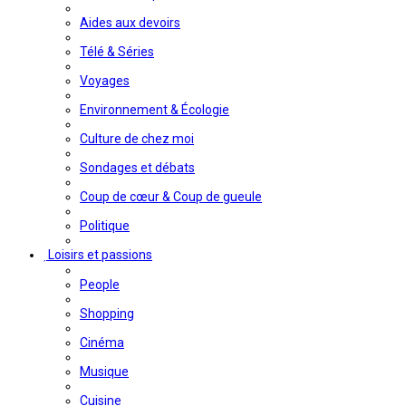
Aides aux devoirs
Télé & Séries
Voyages
Environnement & Écologie
Culture de chez moi
Sondages et débats
Coup de cœur & Coup de gueule
Politique
Loisirs et passions
People
Shopping
Cinéma
Musique
Cuisine