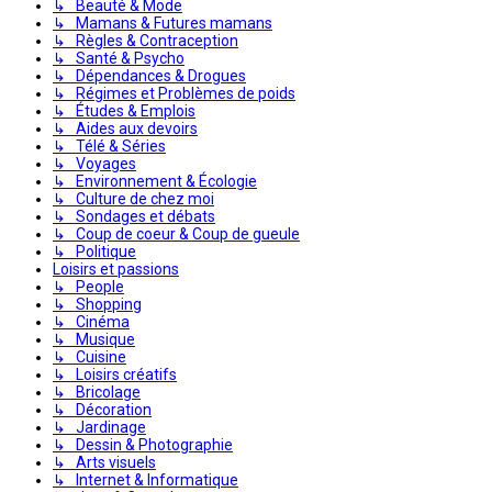
↳ Beauté & Mode
↳ Mamans & Futures mamans
↳ Règles & Contraception
↳ Santé & Psycho
↳ Dépendances & Drogues
↳ Régimes et Problèmes de poids
↳ Études & Emplois
↳ Aides aux devoirs
↳ Télé & Séries
↳ Voyages
↳ Environnement & Écologie
↳ Culture de chez moi
↳ Sondages et débats
↳ Coup de coeur & Coup de gueule
↳ Politique
Loisirs et passions
↳ People
↳ Shopping
↳ Cinéma
↳ Musique
↳ Cuisine
↳ Loisirs créatifs
↳ Bricolage
↳ Décoration
↳ Jardinage
↳ Dessin & Photographie
↳ Arts visuels
↳ Internet & Informatique