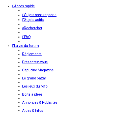
Accès rapide
Sujets sans réponse
Sujets actifs
Rechercher
FAQ
La vie du forum
Règlements
Présentez-vous
Capucine Magazine
Le grand bazar
Les jeux du fofo
Boite à idées
Annonces & Publicités
Aides & Infos