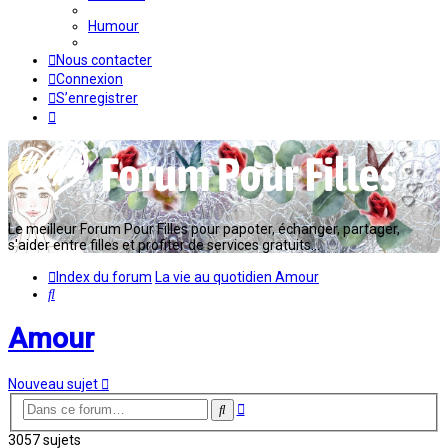
Humour
Nous contacter
Connexion
S’enregistrer
Le meilleur Forum Pour Filles pour papoter, échanger, partager,
s'aider entre filles et profiter de services gratuits...
Index du forum
La vie au quotidien
Amour
Rechercher
Amour
Nouveau sujet
Recherche
Rechercher
avancée
3057 sujets