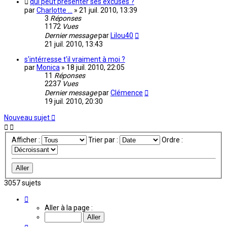
qui peut présenter ses excuses ?
par
Charlotte ...
»
21 juil. 2010, 13:39
3
Réponses
1172
Vues
Dernier message
par
Lilou40
21 juil. 2010, 13:43
s'intérresse t'il vraiment à moi ?
par
Monica
»
18 juil. 2010, 22:05
11
Réponses
2237
Vues
Dernier message
par
Clémence
19 juil. 2010, 20:30
Nouveau sujet
Afficher :
Trier par :
Ordre :
3057 sujets
Page
182
Aller à la page :
sur
204
Précédente