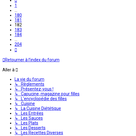
1
…
180
181
182
183
184
…
204
Suivante
Retourner à l’index du forum
Aller à
La vie du forum
↳ Règlements
↳ Présentez-vous !
↳ Capucine, magazine pour filles
↳ L'encyclopédie des filles
↳ Cuisine
↳ La Cuisine Diététique
↳ Les Entrées
↳ Les Sauces
↳ Les Plats
↳ Les Desserts
↳ Les Recettes Diverses