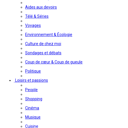
Aides aux devoirs
Télé & Séries
Voyages
Environnement & Écologie
Culture de chez moi
Sondages et débats
Coup de cœur & Coup de gueule
Politique
Loisirs et passions
People
Shopping
Cinéma
Musique
Cuisine