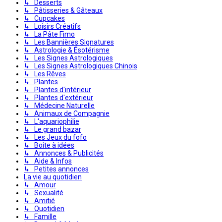
↳ Desserts
↳ Pâtisseries & Gâteaux
↳ Cupcakes
↳ Loisirs Créatifs
↳ La Pâte Fimo
↳ Les Bannières Signatures
↳ Astrologie & Ésotérisme
↳ Les Signes Astrologiques
↳ Les Signes Astrologiques Chinois
↳ Les Rêves
↳ Plantes
↳ Plantes d'intérieur
↳ Plantes d'extérieur
↳ Médecine Naturelle
↳ Animaux de Compagnie
↳ L'aquariophilie
↳ Le grand bazar
↳ Les Jeux du fofo
↳ Boite à idées
↳ Annonces & Publicités
↳ Aide & Infos
↳ Petites annonces
La vie au quotidien
↳ Amour
↳ Sexualité
↳ Amitié
↳ Quotidien
↳ Famille