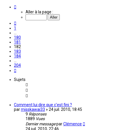
Page
182
Aller à la page :
sur
204
Précédente
1
…
180
181
182
183
184
…
204
Suivante
Sujets
Comment lui dire que c'est fini ?
par
misskawai33
»
24 juil. 2010, 18:45
9
Réponses
1889
Vues
Dernier message
par
Clémence
24 juil. 2010, 22:46