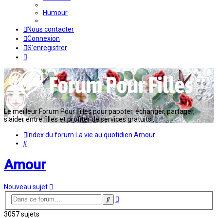
Humour
Nous contacter
Connexion
S’enregistrer
Le meilleur Forum Pour Filles pour papoter, échanger, partager,
s'aider entre filles et profiter de services gratuits...
Index du forum
La vie au quotidien
Amour
Rechercher
Amour
Nouveau sujet
Recherche
Rechercher
avancée
3057 sujets