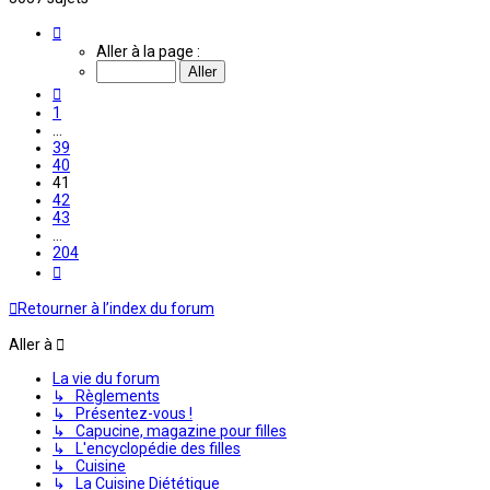
Page
41
Aller à la page :
sur
204
Précédente
1
…
39
40
41
42
43
…
204
Suivante
Retourner à l’index du forum
Aller à
La vie du forum
↳ Règlements
↳ Présentez-vous !
↳ Capucine, magazine pour filles
↳ L'encyclopédie des filles
↳ Cuisine
↳ La Cuisine Diététique