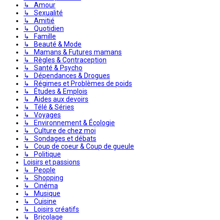
↳ Amour
↳ Sexualité
↳ Amitié
↳ Quotidien
↳ Famille
↳ Beauté & Mode
↳ Mamans & Futures mamans
↳ Règles & Contraception
↳ Santé & Psycho
↳ Dépendances & Drogues
↳ Régimes et Problèmes de poids
↳ Études & Emplois
↳ Aides aux devoirs
↳ Télé & Séries
↳ Voyages
↳ Environnement & Écologie
↳ Culture de chez moi
↳ Sondages et débats
↳ Coup de coeur & Coup de gueule
↳ Politique
Loisirs et passions
↳ People
↳ Shopping
↳ Cinéma
↳ Musique
↳ Cuisine
↳ Loisirs créatifs
↳ Bricolage