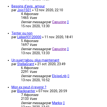
Besoins d’avis...amour
par
Jojo1501
»
12 nov. 2020, 22:10
4
Réponses
1465
Vues
Dernier message
par
Capucine
15 nov. 2020, 13:30
Tenter ou non
par
Liiiliiiiii93120000
»
11 nov. 2020, 18:41
5
Réponses
1697
Vues
Dernier message
par
Capucine
13 nov. 2020, 13:33
Un sujet tabou, plus maintenant
par
StellaGrant
»
21 oct. 2020, 23:49
6
Réponses
2291
Vues
Dernier message
par
EloïseLnb
13 nov. 2020, 10:52
Mon ex peut-il revenir ?
par
Blackpanter
»
07 nov. 2020, 20:59
7
Réponses
2133
Vues
Dernier message
par
Markix