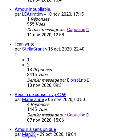
12 nov. 2020, 13:41
Amour inoubliable.
par
LEAtimtim
»
10 nov. 2020, 17:15
1
Réponses
955
Vues
Dernier message
par
Capucine
11 nov. 2020, 12:58
I can write
par
StellaGrant
»
15 oct. 2020, 22:40
1
2
13
Réponses
3415
Vues
Dernier message
par
EloïseLnb
10 nov. 2020, 09:31
Besoin de conseil svp 😞💔
par
Marie anne
»
06 nov. 2020, 00:50
4
Réponses
1445
Vues
Dernier message
par
Capucine
07 nov. 2020, 15:06
Amour à sens unique
par
Man28
»
29 oct. 2020, 18:04