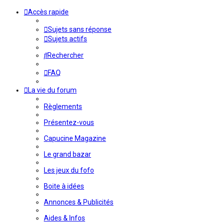
Accès rapide
Sujets sans réponse
Sujets actifs
Rechercher
FAQ
La vie du forum
Règlements
Présentez-vous
Capucine Magazine
Le grand bazar
Les jeux du fofo
Boite à idées
Annonces & Publicités
Aides & Infos