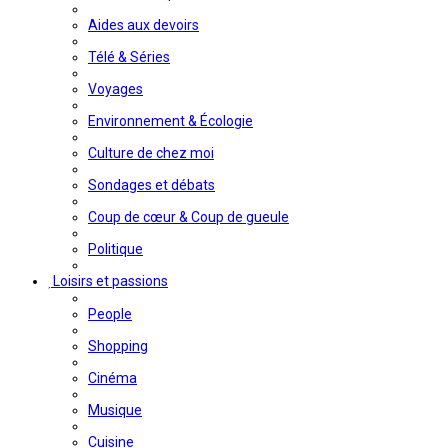
Aides aux devoirs
Télé & Séries
Voyages
Environnement & Écologie
Culture de chez moi
Sondages et débats
Coup de cœur & Coup de gueule
Politique
Loisirs et passions
People
Shopping
Cinéma
Musique
Cuisine