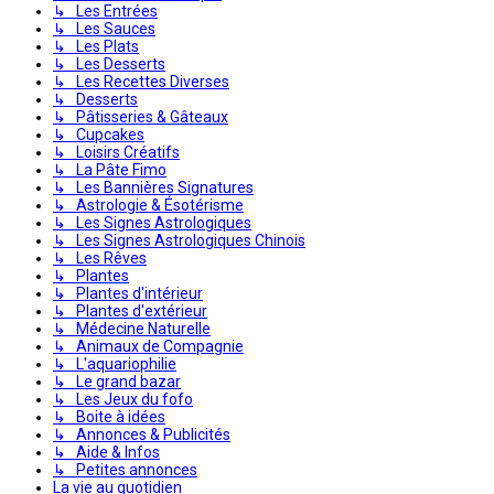
↳ Les Entrées
↳ Les Sauces
↳ Les Plats
↳ Les Desserts
↳ Les Recettes Diverses
↳ Desserts
↳ Pâtisseries & Gâteaux
↳ Cupcakes
↳ Loisirs Créatifs
↳ La Pâte Fimo
↳ Les Bannières Signatures
↳ Astrologie & Ésotérisme
↳ Les Signes Astrologiques
↳ Les Signes Astrologiques Chinois
↳ Les Rêves
↳ Plantes
↳ Plantes d'intérieur
↳ Plantes d'extérieur
↳ Médecine Naturelle
↳ Animaux de Compagnie
↳ L'aquariophilie
↳ Le grand bazar
↳ Les Jeux du fofo
↳ Boite à idées
↳ Annonces & Publicités
↳ Aide & Infos
↳ Petites annonces
La vie au quotidien