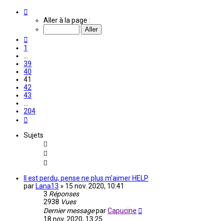
Page
41
Aller à la page :
sur
204
Précédente
1
…
39
40
41
42
43
…
204
Suivante
Sujets
Il est perdu, pense ne plus m'aimer HELP
par
Lana13
»
15 nov. 2020, 10:41
3
Réponses
2938
Vues
Dernier message
par
Capucine
18 nov. 2020, 13:25