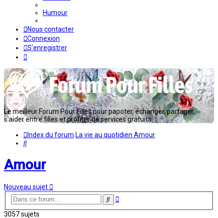
Humour
Nous contacter
Connexion
S’enregistrer
Le meilleur Forum Pour Filles pour papoter, échanger, partager,
s'aider entre filles et profiter de services gratuits...
Index du forum
La vie au quotidien
Amour
Rechercher
Amour
Nouveau sujet
Recherche
Rechercher
avancée
3057 sujets