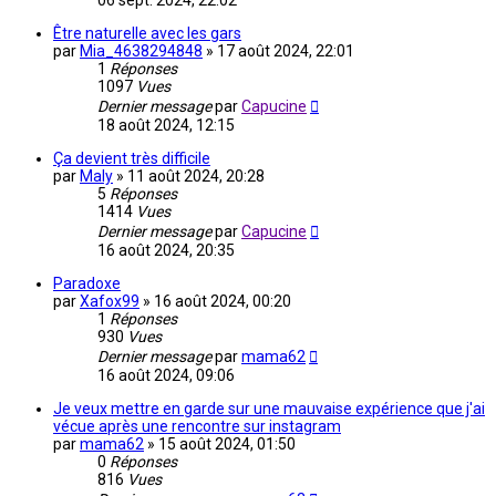
06 sept. 2024, 22:02
Être naturelle avec les gars
par
Mia_4638294848
»
17 août 2024, 22:01
1
Réponses
1097
Vues
Dernier message
par
Capucine
18 août 2024, 12:15
Ça devient très difficile
par
Maly
»
11 août 2024, 20:28
5
Réponses
1414
Vues
Dernier message
par
Capucine
16 août 2024, 20:35
Paradoxe
par
Xafox99
»
16 août 2024, 00:20
1
Réponses
930
Vues
Dernier message
par
mama62
16 août 2024, 09:06
Je veux mettre en garde sur une mauvaise expérience que j'ai
vécue après une rencontre sur instagram
par
mama62
»
15 août 2024, 01:50
0
Réponses
816
Vues