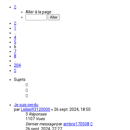
Page
6
Aller à la page :
sur
204
Précédente
1
…
4
5
6
7
8
…
204
Suivante
Sujets
Je suis perdu
par
Liiiliiiiii93120000
»
26 sept. 2024, 18:50
3
Réponses
1107
Vues
Dernier message
par
ambre170508
26 sept. 2024, 22:27