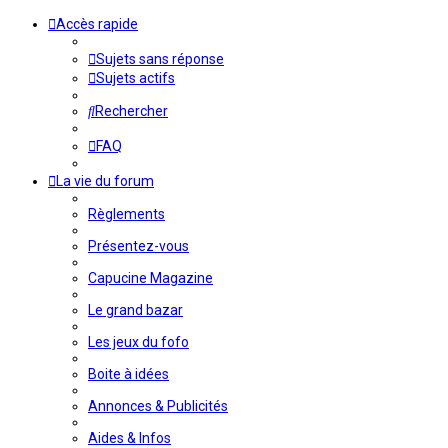
Accès rapide
Sujets sans réponse
Sujets actifs
Rechercher
FAQ
La vie du forum
Règlements
Présentez-vous
Capucine Magazine
Le grand bazar
Les jeux du fofo
Boite à idées
Annonces & Publicités
Aides & Infos