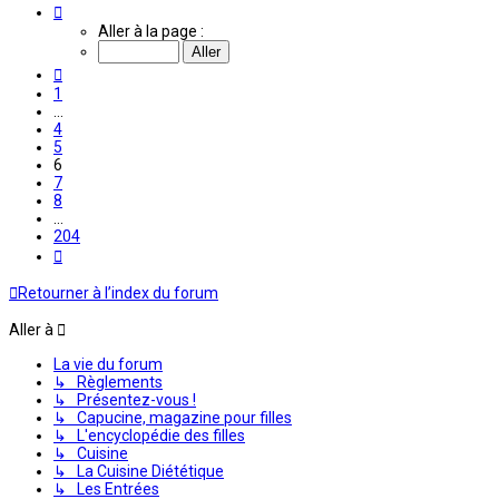
Page
6
Aller à la page :
sur
204
Précédente
1
…
4
5
6
7
8
…
204
Suivante
Retourner à l’index du forum
Aller à
La vie du forum
↳ Règlements
↳ Présentez-vous !
↳ Capucine, magazine pour filles
↳ L'encyclopédie des filles
↳ Cuisine
↳ La Cuisine Diététique
↳ Les Entrées