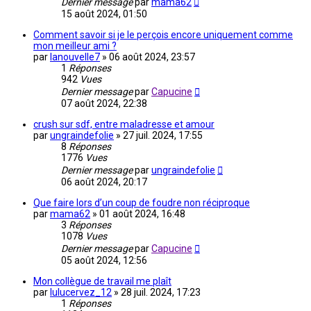
Dernier message
par
mama62
15 août 2024, 01:50
Comment savoir si je le perçois encore uniquement comme
mon meilleur ami ?
par
lanouvelle7
»
06 août 2024, 23:57
1
Réponses
942
Vues
Dernier message
par
Capucine
07 août 2024, 22:38
crush sur sdf, entre maladresse et amour
par
ungraindefolie
»
27 juil. 2024, 17:55
8
Réponses
1776
Vues
Dernier message
par
ungraindefolie
06 août 2024, 20:17
Que faire lors d’un coup de foudre non réciproque
par
mama62
»
01 août 2024, 16:48
3
Réponses
1078
Vues
Dernier message
par
Capucine
05 août 2024, 12:56
Mon collègue de travail me plaît
par
lulucervez_12
»
28 juil. 2024, 17:23
1
Réponses