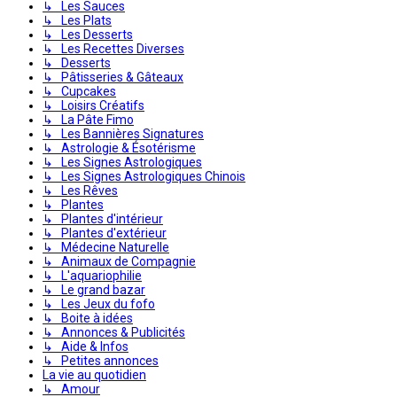
↳ Les Sauces
↳ Les Plats
↳ Les Desserts
↳ Les Recettes Diverses
↳ Desserts
↳ Pâtisseries & Gâteaux
↳ Cupcakes
↳ Loisirs Créatifs
↳ La Pâte Fimo
↳ Les Bannières Signatures
↳ Astrologie & Ésotérisme
↳ Les Signes Astrologiques
↳ Les Signes Astrologiques Chinois
↳ Les Rêves
↳ Plantes
↳ Plantes d'intérieur
↳ Plantes d'extérieur
↳ Médecine Naturelle
↳ Animaux de Compagnie
↳ L'aquariophilie
↳ Le grand bazar
↳ Les Jeux du fofo
↳ Boite à idées
↳ Annonces & Publicités
↳ Aide & Infos
↳ Petites annonces
La vie au quotidien
↳ Amour