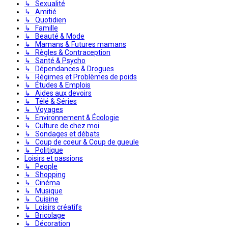
↳ Sexualité
↳ Amitié
↳ Quotidien
↳ Famille
↳ Beauté & Mode
↳ Mamans & Futures mamans
↳ Règles & Contraception
↳ Santé & Psycho
↳ Dépendances & Drogues
↳ Régimes et Problèmes de poids
↳ Études & Emplois
↳ Aides aux devoirs
↳ Télé & Séries
↳ Voyages
↳ Environnement & Écologie
↳ Culture de chez moi
↳ Sondages et débats
↳ Coup de coeur & Coup de gueule
↳ Politique
Loisirs et passions
↳ People
↳ Shopping
↳ Cinéma
↳ Musique
↳ Cuisine
↳ Loisirs créatifs
↳ Bricolage
↳ Décoration