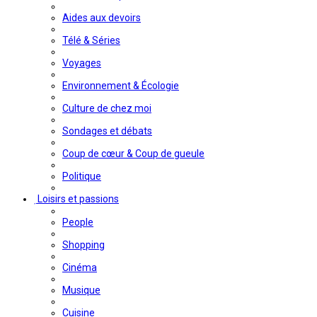
Aides aux devoirs
Télé & Séries
Voyages
Environnement & Écologie
Culture de chez moi
Sondages et débats
Coup de cœur & Coup de gueule
Politique
Loisirs et passions
People
Shopping
Cinéma
Musique
Cuisine