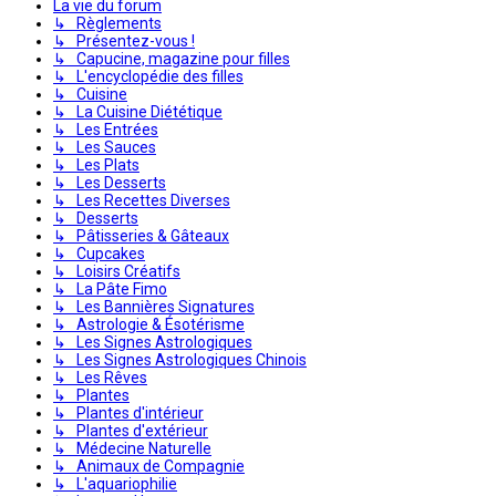
La vie du forum
↳ Règlements
↳ Présentez-vous !
↳ Capucine, magazine pour filles
↳ L'encyclopédie des filles
↳ Cuisine
↳ La Cuisine Diététique
↳ Les Entrées
↳ Les Sauces
↳ Les Plats
↳ Les Desserts
↳ Les Recettes Diverses
↳ Desserts
↳ Pâtisseries & Gâteaux
↳ Cupcakes
↳ Loisirs Créatifs
↳ La Pâte Fimo
↳ Les Bannières Signatures
↳ Astrologie & Ésotérisme
↳ Les Signes Astrologiques
↳ Les Signes Astrologiques Chinois
↳ Les Rêves
↳ Plantes
↳ Plantes d'intérieur
↳ Plantes d'extérieur
↳ Médecine Naturelle
↳ Animaux de Compagnie
↳ L'aquariophilie