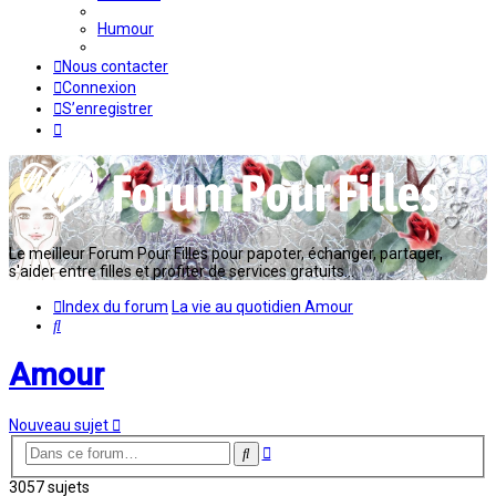
Humour
Nous contacter
Connexion
S’enregistrer
Le meilleur Forum Pour Filles pour papoter, échanger, partager,
s'aider entre filles et profiter de services gratuits...
Index du forum
La vie au quotidien
Amour
Rechercher
Amour
Nouveau sujet
Recherche
Rechercher
avancée
3057 sujets