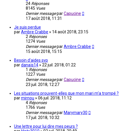
24
Réponses
8145
Vues
Dernier message
par
Capucine
17 août 2018, 11:31
Je suis perdue
par
Ambre Crabbe
»
14 août 2018, 23:15
2
Réponses
1274
Vues
Dernier message
par
Ambre Crabbe
15 août 2018, 15:15
Besoin d'aides svp
par
danaïs14
»
22 juil. 2018, 01:22
1
Réponses
1227
Vues
Dernier message
par
Capucine
23 juil. 2018, 12:27
Les situations prouvent-elles que mon mari m'a trompé ?
par
mirnou
»
06 juil. 2018, 11:12
4
Réponses
1766
Vues
Dernier message
par
Marymary30
17 juil. 2018, 10:32
Une lettre pour lui dire mes peurs ?