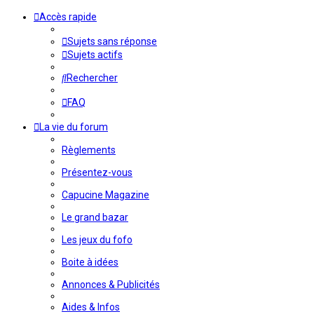
Accès rapide
Sujets sans réponse
Sujets actifs
Rechercher
FAQ
La vie du forum
Règlements
Présentez-vous
Capucine Magazine
Le grand bazar
Les jeux du fofo
Boite à idées
Annonces & Publicités
Aides & Infos