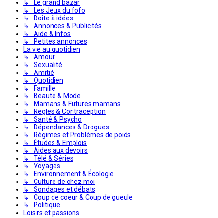
↳ Le grand bazar
↳ Les Jeux du fofo
↳ Boite à idées
↳ Annonces & Publicités
↳ Aide & Infos
↳ Petites annonces
La vie au quotidien
↳ Amour
↳ Sexualité
↳ Amitié
↳ Quotidien
↳ Famille
↳ Beauté & Mode
↳ Mamans & Futures mamans
↳ Règles & Contraception
↳ Santé & Psycho
↳ Dépendances & Drogues
↳ Régimes et Problèmes de poids
↳ Études & Emplois
↳ Aides aux devoirs
↳ Télé & Séries
↳ Voyages
↳ Environnement & Écologie
↳ Culture de chez moi
↳ Sondages et débats
↳ Coup de coeur & Coup de gueule
↳ Politique
Loisirs et passions