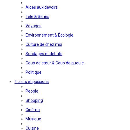
Aides aux devoirs
Télé & Séries
Voyages
Environnement & Écologie
Culture de chez moi
Sondages et débats
Coup de cœur & Coup de gueule
Politique
Loisirs et passions
People
Shopping
Cinéma
Musique
Cuisine