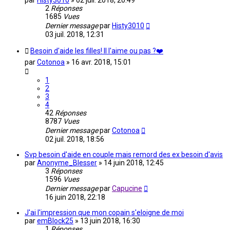
par
Histy3010
»
02 juil. 2018, 20:49
2
Réponses
1685
Vues
Dernier message
par
Histy3010
03 juil. 2018, 12:31
Besoin d'aide les filles! Il l'aime ou pas ?❤️
par
Cotonoa
»
16 avr. 2018, 15:01
1
2
3
4
42
Réponses
8787
Vues
Dernier message
par
Cotonoa
02 juil. 2018, 18:56
Svp besoin d'aide en couple mais remord des ex besoin d'avis
par
Anonyme_Blesser
»
14 juin 2018, 12:45
3
Réponses
1596
Vues
Dernier message
par
Capucine
16 juin 2018, 22:18
J'ai l'impression que mon copain s'eloigne de moi
par
emBlock25
»
13 juin 2018, 16:30
1
Réponses