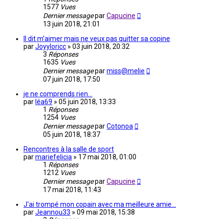
1577
Vues
Dernier message
par
Capucine
13 juin 2018, 21:01
Il dit m’aimer mais ne veux pas quitter sa copine
par
Joyyloricc
»
03 juin 2018, 20:32
3
Réponses
1635
Vues
Dernier message
par
miss@melie
07 juin 2018, 17:50
je ne comprends rien...
par
léa69
»
05 juin 2018, 13:33
1
Réponses
1254
Vues
Dernier message
par
Cotonoa
05 juin 2018, 18:37
Rencontres à la salle de sport
par
mariefelicia
»
17 mai 2018, 01:00
1
Réponses
1212
Vues
Dernier message
par
Capucine
17 mai 2018, 11:43
J'ai trompé mon copain avec ma meilleure amie...
par
Jeannou33
»
09 mai 2018, 15:38