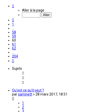
Page
60
Aller à la page :
sur
204
Précédente
1
…
58
59
60
61
62
…
204
Suivante
Sujets
Qu'est ce qu'il veut ?
par
saminett
»
28 mars 2017, 18:51
1
2
3