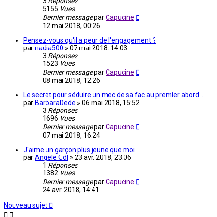
3
Réponses
5155
Vues
Dernier message
par
Capucine
12 mai 2018, 00:26
Pensez-vous qu'il a peur de l'engagement ?
par
nadia500
»
07 mai 2018, 14:03
3
Réponses
1523
Vues
Dernier message
par
Capucine
08 mai 2018, 12:26
Le secret pour séduire un mec de sa fac au premier abord...
par
BarbaraDede
»
06 mai 2018, 15:52
3
Réponses
1696
Vues
Dernier message
par
Capucine
07 mai 2018, 16:24
J'aime un garçon plus jeune que moi
par
Angele Odl
»
23 avr. 2018, 23:06
1
Réponses
1382
Vues
Dernier message
par
Capucine
24 avr. 2018, 14:41
Nouveau sujet