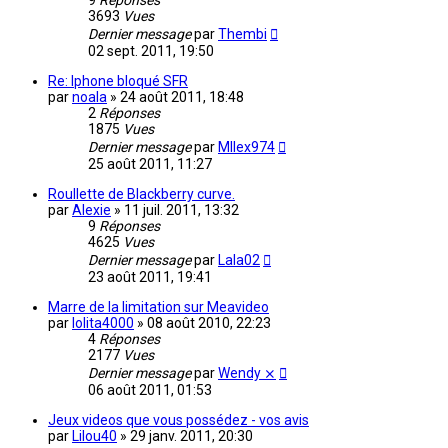
9
Réponses
3693
Vues
Dernier message
par
Thembi
02 sept. 2011, 19:50
Re: Iphone bloqué SFR
par
noala
»
24 août 2011, 18:48
2
Réponses
1875
Vues
Dernier message
par
Mllex974
25 août 2011, 11:27
Roullette de Blackberry curve.
par
Alexie
»
11 juil. 2011, 13:32
9
Réponses
4625
Vues
Dernier message
par
Lala02
23 août 2011, 19:41
Marre de la limitation sur Meavideo
par
lolita4000
»
08 août 2010, 22:23
4
Réponses
2177
Vues
Dernier message
par
Wendy ⨯
06 août 2011, 01:53
Jeux videos que vous possédez - vos avis
par
Lilou40
»
29 janv. 2011, 20:30