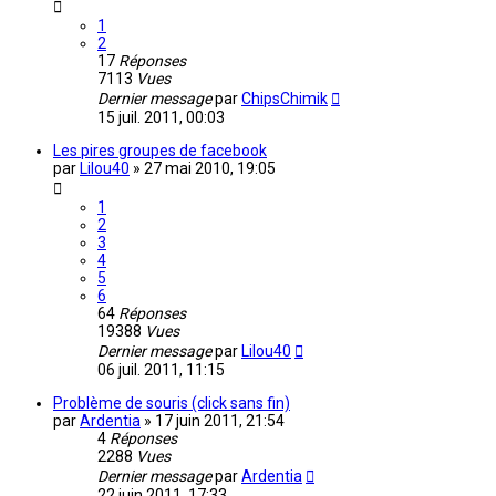
1
2
17
Réponses
7113
Vues
Dernier message
par
ChipsChimik
15 juil. 2011, 00:03
Les pires groupes de facebook
par
Lilou40
»
27 mai 2010, 19:05
1
2
3
4
5
6
64
Réponses
19388
Vues
Dernier message
par
Lilou40
06 juil. 2011, 11:15
Problème de souris (click sans fin)
par
Ardentia
»
17 juin 2011, 21:54
4
Réponses
2288
Vues
Dernier message
par
Ardentia
22 juin 2011, 17:33