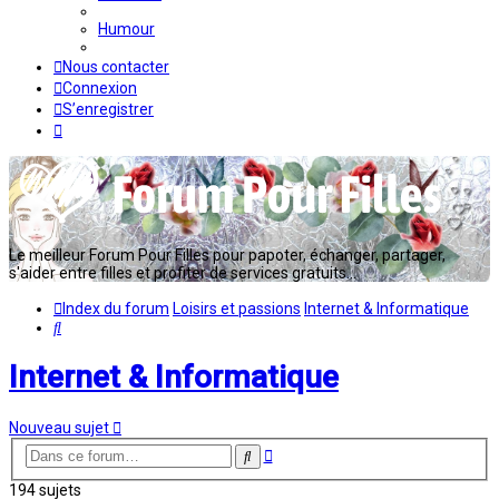
Humour
Nous contacter
Connexion
S’enregistrer
Le meilleur Forum Pour Filles pour papoter, échanger, partager,
s'aider entre filles et profiter de services gratuits...
Index du forum
Loisirs et passions
Internet & Informatique
Rechercher
Internet & Informatique
Nouveau sujet
Recherche
Rechercher
avancée
194 sujets