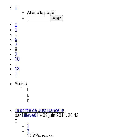
Page
8
Aller à la page :
sur
13
Précédente
1
…
6
7
8
9
10
…
13
Suivante
Sujets
La sortie de Just Dance 3!
par
Lilieve01
»
08 juin 2011, 20:43
1
2
12
Réponses