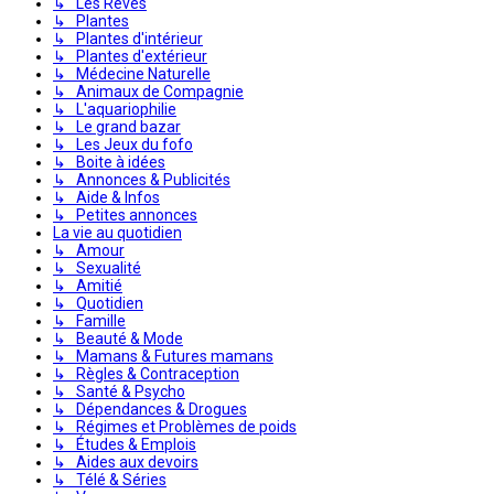
↳ Les Rêves
↳ Plantes
↳ Plantes d'intérieur
↳ Plantes d'extérieur
↳ Médecine Naturelle
↳ Animaux de Compagnie
↳ L'aquariophilie
↳ Le grand bazar
↳ Les Jeux du fofo
↳ Boite à idées
↳ Annonces & Publicités
↳ Aide & Infos
↳ Petites annonces
La vie au quotidien
↳ Amour
↳ Sexualité
↳ Amitié
↳ Quotidien
↳ Famille
↳ Beauté & Mode
↳ Mamans & Futures mamans
↳ Règles & Contraception
↳ Santé & Psycho
↳ Dépendances & Drogues
↳ Régimes et Problèmes de poids
↳ Études & Emplois
↳ Aides aux devoirs
↳ Télé & Séries