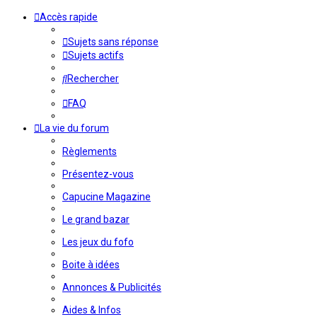
Accès rapide
Sujets sans réponse
Sujets actifs
Rechercher
FAQ
La vie du forum
Règlements
Présentez-vous
Capucine Magazine
Le grand bazar
Les jeux du fofo
Boite à idées
Annonces & Publicités
Aides & Infos