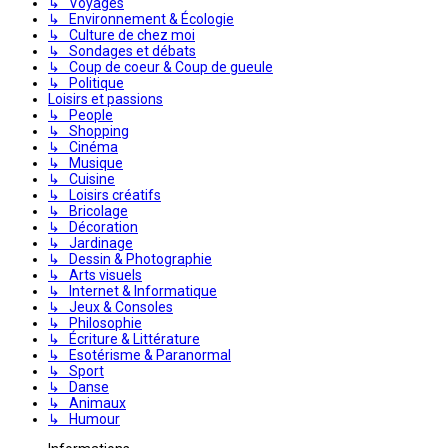
↳ Voyages
↳ Environnement & Écologie
↳ Culture de chez moi
↳ Sondages et débats
↳ Coup de coeur & Coup de gueule
↳ Politique
Loisirs et passions
↳ People
↳ Shopping
↳ Cinéma
↳ Musique
↳ Cuisine
↳ Loisirs créatifs
↳ Bricolage
↳ Décoration
↳ Jardinage
↳ Dessin & Photographie
↳ Arts visuels
↳ Internet & Informatique
↳ Jeux & Consoles
↳ Philosophie
↳ Écriture & Littérature
↳ Esotérisme & Paranormal
↳ Sport
↳ Danse
↳ Animaux
↳ Humour