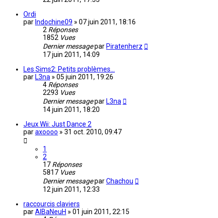
Ordi
par
Indochine09
»
07 juin 2011, 18:16
2
Réponses
1852
Vues
Dernier message
par
Piratenherz
17 juin 2011, 14:09
Les Sims2: Petits problèmes...
par
L3na
»
05 juin 2011, 19:26
4
Réponses
2293
Vues
Dernier message
par
L3na
14 juin 2011, 18:20
Jeux Wii: Just Dance 2
par
axoooo
»
31 oct. 2010, 09:47
1
2
17
Réponses
5817
Vues
Dernier message
par
Chachou
12 juin 2011, 12:33
raccourcis claviers
par
AlBaNeuH
»
01 juin 2011, 22:15