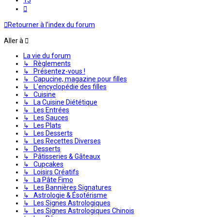
Suivante
Retourner à l’index du forum
Aller à
La vie du forum
↳ Règlements
↳ Présentez-vous !
↳ Capucine, magazine pour filles
↳ L'encyclopédie des filles
↳ Cuisine
↳ La Cuisine Diététique
↳ Les Entrées
↳ Les Sauces
↳ Les Plats
↳ Les Desserts
↳ Les Recettes Diverses
↳ Desserts
↳ Pâtisseries & Gâteaux
↳ Cupcakes
↳ Loisirs Créatifs
↳ La Pâte Fimo
↳ Les Bannières Signatures
↳ Astrologie & Ésotérisme
↳ Les Signes Astrologiques
↳ Les Signes Astrologiques Chinois