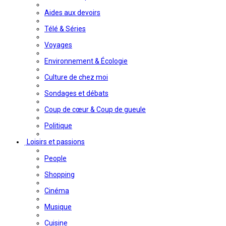
Aides aux devoirs
Télé & Séries
Voyages
Environnement & Écologie
Culture de chez moi
Sondages et débats
Coup de cœur & Coup de gueule
Politique
Loisirs et passions
People
Shopping
Cinéma
Musique
Cuisine