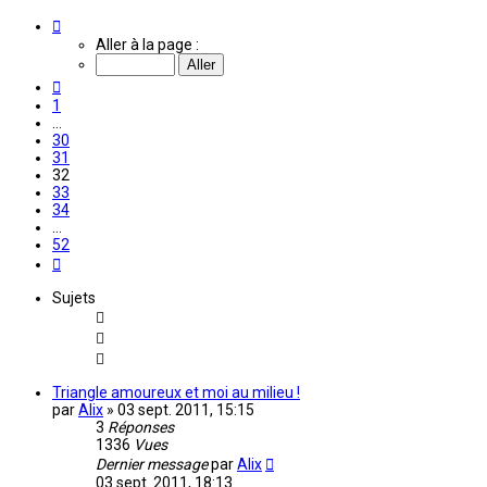
Page
32
Aller à la page :
sur
52
Précédente
1
…
30
31
32
33
34
…
52
Suivante
Sujets
Triangle amoureux et moi au milieu !
par
Alix
»
03 sept. 2011, 15:15
3
Réponses
1336
Vues
Dernier message
par
Alix
03 sept. 2011, 18:13