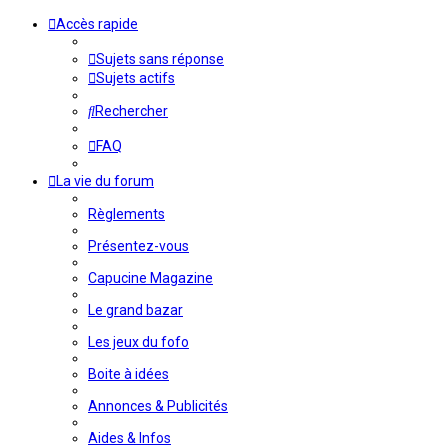
Accès rapide
Sujets sans réponse
Sujets actifs
Rechercher
FAQ
La vie du forum
Règlements
Présentez-vous
Capucine Magazine
Le grand bazar
Les jeux du fofo
Boite à idées
Annonces & Publicités
Aides & Infos