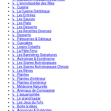
↳ L'encyclopédie des filles
↳ Cuisine
↳ La Cuisine Diététique
↳ Les Entrées
↳ Les Sauces
↳ Les Plats
↳ Les Desserts
↳ Les Recettes Diverses
↳ Desserts
↳ Pâtisseries & Gâteaux
↳ Cupcakes
↳ Loisirs Créatifs
↳ La Pâte Fimo
↳ Les Bannières Signatures
↳ Astrologie & Ésotérisme
↳ Les Signes Astrologiques
↳ Les Signes Astrologiques Chinois
↳ Les Rêves
↳ Plantes
↳ Plantes d'intérieur
↳ Plantes d'extérieur
↳ Médecine Naturelle
↳ Animaux de Compagnie
↳ L'aquariophilie
↳ Le grand bazar
↳ Les Jeux du fofo
↳ Boite à idées
↳ Annonces & Publicités