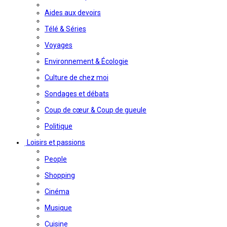
Aides aux devoirs
Télé & Séries
Voyages
Environnement & Écologie
Culture de chez moi
Sondages et débats
Coup de cœur & Coup de gueule
Politique
Loisirs et passions
People
Shopping
Cinéma
Musique
Cuisine