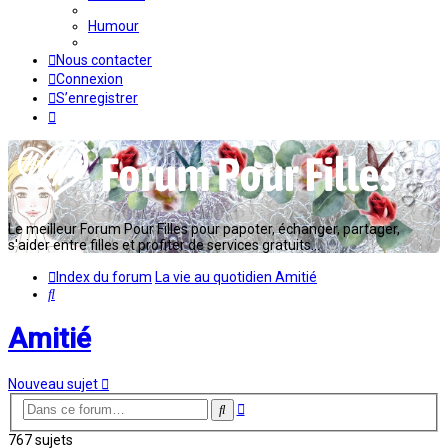
Humour
Nous contacter
Connexion
S’enregistrer
Le meilleur Forum Pour Filles pour papoter, échanger, partager,
s'aider entre filles et profiter de services gratuits...
Index du forum
La vie au quotidien
Amitié
Rechercher
Amitié
Nouveau sujet
Recherche
Rechercher
avancée
767 sujets