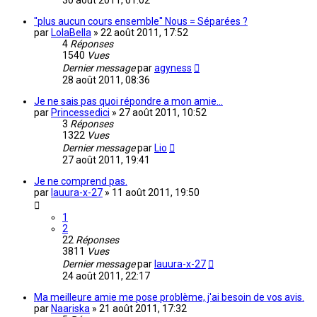
30 août 2011, 01:02
''plus aucun cours ensemble'' Nous = Séparées ?
par
LolaBella
»
22 août 2011, 17:52
4
Réponses
1540
Vues
Dernier message
par
agyness
28 août 2011, 08:36
Je ne sais pas quoi répondre a mon amie...
par
Princessedici
»
27 août 2011, 10:52
3
Réponses
1322
Vues
Dernier message
par
Lio
27 août 2011, 19:41
Je ne comprend pas.
par
lauura-x-27
»
11 août 2011, 19:50
1
2
22
Réponses
3811
Vues
Dernier message
par
lauura-x-27
24 août 2011, 22:17
Ma meilleure amie me pose problème, j'ai besoin de vos avis.
par
Naariska
»
21 août 2011, 17:32