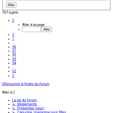
767 sujets
Page
32
Aller à la page :
sur
52
Précédente
1
…
30
31
32
33
34
…
52
Suivante
Retourner à l’index du forum
Aller à
La vie du forum
↳ Règlements
↳ Présentez-vous !
↳ Capucine, magazine pour filles