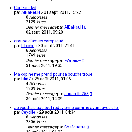
Cadeau dvd
par
AlBaNeuH
»
01 sept. 2011, 15:22
8
Réponses
2129
Vues
Dernier message
par
AlBaNeuH
02 sept. 2011, 09:28
groupe d'amies compliqué
par
bibiche
»
30 août 2011, 21:41
6
Réponses
1749
Vues
Dernier message
par
~Anaïs~
31 août 2011, 19:35
Ma copine me prend pour sa bouche troue!
par
Lili67
»
25 août 2011, 01:05
4
Réponses
1809
Vues
Dernier message
par
aquarelle258
30 août 2011, 14:09
Je voudrais que tout redevienne comme avant avec elle.
par
Ceycille
»
29 août 2011, 04:34
6
Réponses
2306
Vues
Dernier message
par
Chafouette