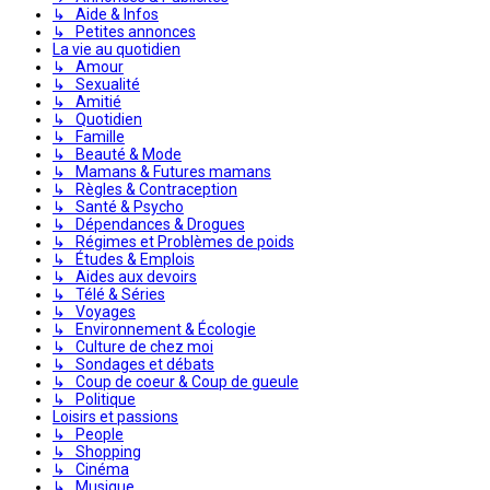
↳ Aide & Infos
↳ Petites annonces
La vie au quotidien
↳ Amour
↳ Sexualité
↳ Amitié
↳ Quotidien
↳ Famille
↳ Beauté & Mode
↳ Mamans & Futures mamans
↳ Règles & Contraception
↳ Santé & Psycho
↳ Dépendances & Drogues
↳ Régimes et Problèmes de poids
↳ Études & Emplois
↳ Aides aux devoirs
↳ Télé & Séries
↳ Voyages
↳ Environnement & Écologie
↳ Culture de chez moi
↳ Sondages et débats
↳ Coup de coeur & Coup de gueule
↳ Politique
Loisirs et passions
↳ People
↳ Shopping
↳ Cinéma
↳ Musique