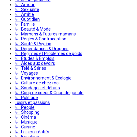
↳ Amour
↳ Sexualité
↳ Amitié
↳ Quotidien
↳ Famille
↳ Beauté & Mode
↳ Mamans & Futures mamans
↳ Règles & Contraception
↳ Santé & Psycho
↳ Dépendances & Drogues
↳ Régimes et Problèmes de poids
↳ Études & Emplois
↳ Aides aux devoirs
↳ Télé & Séries
↳ Voyages
↳ Environnement & Écologie
↳ Culture de chez moi
↳ Sondages et débats
↳ Coup de coeur & Coup de gueule
↳ Politique
Loisirs et passions
↳ People
↳ Shopping
↳ Cinéma
↳ Musique
↳ Cuisine
↳ Loisirs créatifs
↳ Bricolage