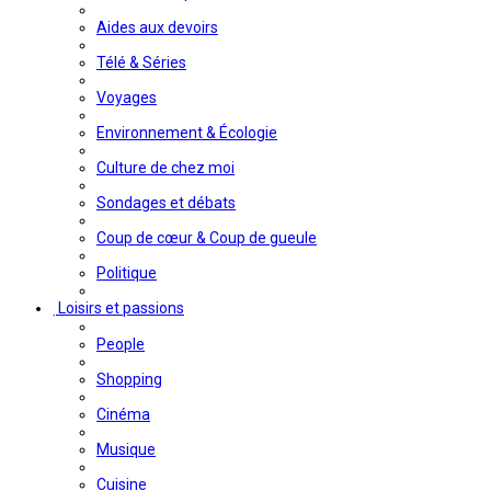
Aides aux devoirs
Télé & Séries
Voyages
Environnement & Écologie
Culture de chez moi
Sondages et débats
Coup de cœur & Coup de gueule
Politique
Loisirs et passions
People
Shopping
Cinéma
Musique
Cuisine