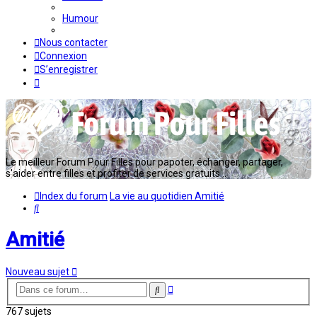
Humour
Nous contacter
Connexion
S’enregistrer
Le meilleur Forum Pour Filles pour papoter, échanger, partager,
s'aider entre filles et profiter de services gratuits...
Index du forum
La vie au quotidien
Amitié
Rechercher
Amitié
Nouveau sujet
Recherche
Rechercher
avancée
767 sujets