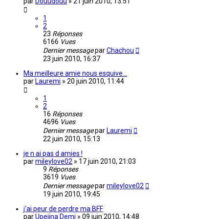
par
Douudouu
»
21 juin 2010, 13:51
1
2
23
Réponses
6166
Vues
Dernier message
par
Chachou
23 juin 2010, 16:37
Ma meilleure amie nous esquive...
par
Lauremi
»
20 juin 2010, 11:44
1
2
16
Réponses
4696
Vues
Dernier message
par
Lauremi
22 juin 2010, 15:13
je n ai pas d amies !
par
mileylove02
»
17 juin 2010, 21:03
9
Réponses
3619
Vues
Dernier message
par
mileylove02
19 juin 2010, 19:45
j'ai peur de perdre ma BFF
par
Upeiina Demi
»
09 juin 2010, 14:48