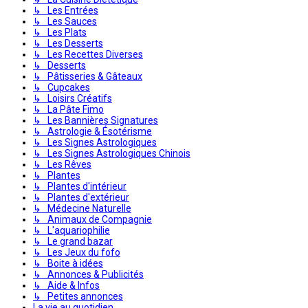
↳ Les Entrées
↳ Les Sauces
↳ Les Plats
↳ Les Desserts
↳ Les Recettes Diverses
↳ Desserts
↳ Pâtisseries & Gâteaux
↳ Cupcakes
↳ Loisirs Créatifs
↳ La Pâte Fimo
↳ Les Bannières Signatures
↳ Astrologie & Ésotérisme
↳ Les Signes Astrologiques
↳ Les Signes Astrologiques Chinois
↳ Les Rêves
↳ Plantes
↳ Plantes d'intérieur
↳ Plantes d'extérieur
↳ Médecine Naturelle
↳ Animaux de Compagnie
↳ L'aquariophilie
↳ Le grand bazar
↳ Les Jeux du fofo
↳ Boite à idées
↳ Annonces & Publicités
↳ Aide & Infos
↳ Petites annonces
La vie au quotidien