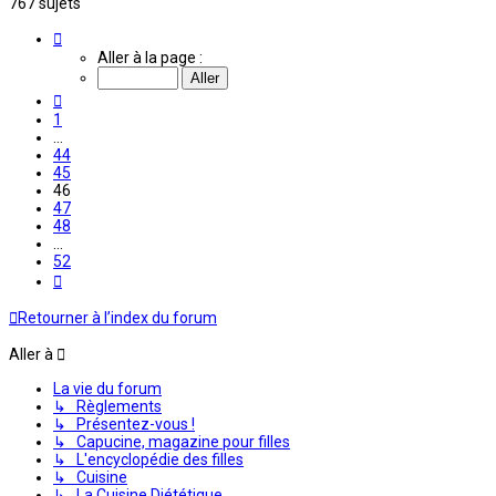
767 sujets
Page
46
Aller à la page :
sur
52
Précédente
1
…
44
45
46
47
48
…
52
Suivante
Retourner à l’index du forum
Aller à
La vie du forum
↳ Règlements
↳ Présentez-vous !
↳ Capucine, magazine pour filles
↳ L'encyclopédie des filles
↳ Cuisine
↳ La Cuisine Diététique