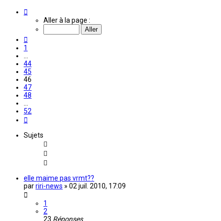
Page
46
Aller à la page :
sur
52
Précédente
1
…
44
45
46
47
48
…
52
Suivante
Sujets
elle maime pas vrmt??
par
riri-news
»
02 juil. 2010, 17:09
1
2
23
Réponses