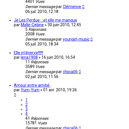
4401
Vues
Dernier message
par
Clémence
06 juil. 2010, 12:18
Je Les Perdue ...et elle me manque
par
Mxlle-Celiine
»
30 juin 2010, 12:45
5
Réponses
2008
Vues
Dernier message
par
youngirl-music
05 juil. 2010, 18:34
Elle m'énerve!!!!!!
par
lena1908
»
16 juin 2010, 16:54
11
Réponses
3589
Vues
Dernier message
par
chiica06
02 juil. 2010, 11:56
Amour entre amitié.
par
Yum-Yum
»
01 avr. 2010, 19:26
1
2
3
4
41
Réponses
15781
Vues
Dernier message
par
chiica06