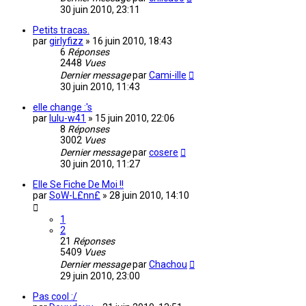
30 juin 2010, 23:11
Petits tracas.
par
girlyfizz
»
16 juin 2010, 18:43
6
Réponses
2448
Vues
Dernier message
par
Cami-ille
30 juin 2010, 11:43
elle change :'s
par
lulu-w41
»
15 juin 2010, 22:06
8
Réponses
3002
Vues
Dernier message
par
cosere
30 juin 2010, 11:27
Elle Se Fiche De Moi !!
par
SoW-L£nn£
»
28 juin 2010, 14:10
1
2
21
Réponses
5409
Vues
Dernier message
par
Chachou
29 juin 2010, 23:00
Pas cool :/