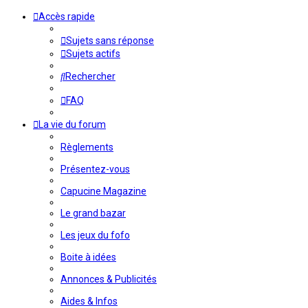
Accès rapide
Sujets sans réponse
Sujets actifs
Rechercher
FAQ
La vie du forum
Règlements
Présentez-vous
Capucine Magazine
Le grand bazar
Les jeux du fofo
Boite à idées
Annonces & Publicités
Aides & Infos