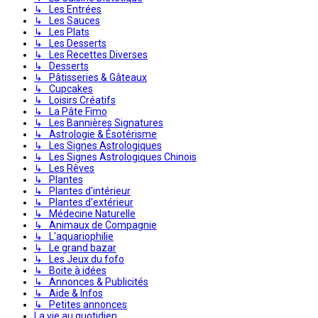
↳ Les Entrées
↳ Les Sauces
↳ Les Plats
↳ Les Desserts
↳ Les Recettes Diverses
↳ Desserts
↳ Pâtisseries & Gâteaux
↳ Cupcakes
↳ Loisirs Créatifs
↳ La Pâte Fimo
↳ Les Bannières Signatures
↳ Astrologie & Ésotérisme
↳ Les Signes Astrologiques
↳ Les Signes Astrologiques Chinois
↳ Les Rêves
↳ Plantes
↳ Plantes d'intérieur
↳ Plantes d'extérieur
↳ Médecine Naturelle
↳ Animaux de Compagnie
↳ L'aquariophilie
↳ Le grand bazar
↳ Les Jeux du fofo
↳ Boite à idées
↳ Annonces & Publicités
↳ Aide & Infos
↳ Petites annonces
La vie au quotidien