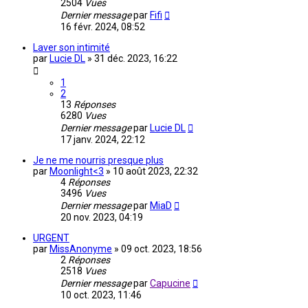
2504
Vues
Dernier message
par
Fifi
16 févr. 2024, 08:52
Laver son intimité
par
Lucie DL
»
31 déc. 2023, 16:22
1
2
13
Réponses
6280
Vues
Dernier message
par
Lucie DL
17 janv. 2024, 22:12
Je ne me nourris presque plus
par
Moonlight<3
»
10 août 2023, 22:32
4
Réponses
3496
Vues
Dernier message
par
MiaD
20 nov. 2023, 04:19
URGENT
par
MissAnonyme
»
09 oct. 2023, 18:56
2
Réponses
2518
Vues
Dernier message
par
Capucine
10 oct. 2023, 11:46