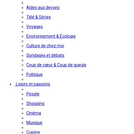
Aides aux devoirs
Télé & Séries
Voyages
Environnement & Écologie
Culture de chez moi
Sondages et débats
Coup de cœur & Coup de gueule
Politique
Loisirs et passions
People
Shopping
Cinéma
Musique
Cuisine