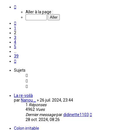
Page
2
Aller à la page :
sur
39
Précédente
1
2
3
4
5
…
39
Suivante
Sujets
La re-voilà
par
Nanou._
»
26 juil. 2024, 23:44
1
Réponses
4962
Vues
Dernier message
par
didinette1103
28 oct. 2024, 08:26
Colon irritable