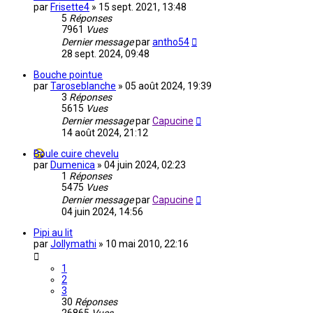
par
Frisette4
»
15 sept. 2021, 13:48
5
Réponses
7961
Vues
Dernier message
par
antho54
28 sept. 2024, 09:48
Bouche pointue
par
Taroseblanche
»
05 août 2024, 19:39
3
Réponses
5615
Vues
Dernier message
par
Capucine
14 août 2024, 21:12
Boule cuire chevelu
par
Dumenica
»
04 juin 2024, 02:23
1
Réponses
5475
Vues
Dernier message
par
Capucine
04 juin 2024, 14:56
Pipi au lit
par
Jollymathi
»
10 mai 2010, 22:16
1
2
3
30
Réponses