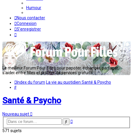
Humour
Nous contacter
Connexion
S’enregistrer
Le meilleur Forum Pour Filles pour papoter, échanger, partager,
s'aider entre filles et profiter de services gratuits...
Index du forum
La vie au quotidien
Santé & Psycho
Rechercher
Santé & Psycho
Nouveau sujet
Recherche
Rechercher
avancée
571 sujets