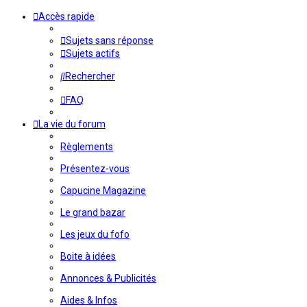
Accès rapide
Sujets sans réponse
Sujets actifs
Rechercher
FAQ
La vie du forum
Règlements
Présentez-vous
Capucine Magazine
Le grand bazar
Les jeux du fofo
Boite à idées
Annonces & Publicités
Aides & Infos