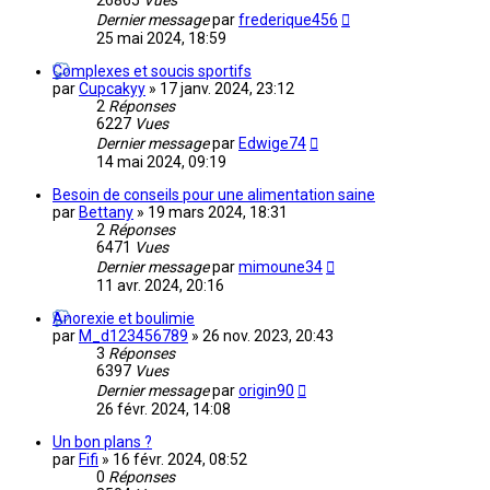
26865
Vues
Dernier message
par
frederique456
25 mai 2024, 18:59
Complexes et soucis sportifs
par
Cupcakyy
»
17 janv. 2024, 23:12
2
Réponses
6227
Vues
Dernier message
par
Edwige74
14 mai 2024, 09:19
Besoin de conseils pour une alimentation saine
par
Bettany
»
19 mars 2024, 18:31
2
Réponses
6471
Vues
Dernier message
par
mimoune34
11 avr. 2024, 20:16
Anorexie et boulimie
par
M_d123456789
»
26 nov. 2023, 20:43
3
Réponses
6397
Vues
Dernier message
par
origin90
26 févr. 2024, 14:08
Un bon plans ?
par
Fifi
»
16 févr. 2024, 08:52
0
Réponses