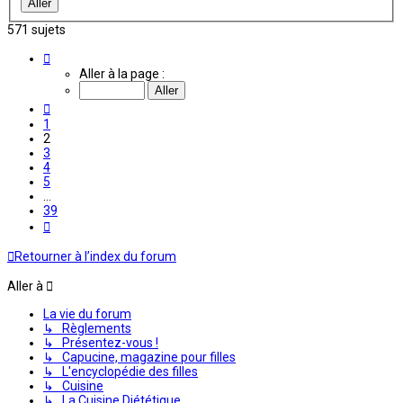
571 sujets
Page
2
Aller à la page :
sur
39
Précédente
1
2
3
4
5
…
39
Suivante
Retourner à l’index du forum
Aller à
La vie du forum
↳ Règlements
↳ Présentez-vous !
↳ Capucine, magazine pour filles
↳ L'encyclopédie des filles
↳ Cuisine
↳ La Cuisine Diététique