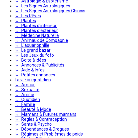
↳ Astrologie & Ésotérisme
↳ Les Signes Astrologiques
↳ Les Signes Astrologiques Chinois
↳ Les Rêves
↳ Plantes
↳ Plantes d'intérieur
↳ Plantes d'extérieur
↳ Médecine Naturelle
↳ Animaux de Compagnie
↳ L'aquariophilie
↳ Le grand bazar
↳ Les Jeux du fofo
↳ Boite à idées
↳ Annonces & Publicités
↳ Aide & Infos
↳ Petites annonces
La vie au quotidien
↳ Amour
↳ Sexualité
↳ Amitié
↳ Quotidien
↳ Famille
↳ Beauté & Mode
↳ Mamans & Futures mamans
↳ Règles & Contraception
↳ Santé & Psycho
↳ Dépendances & Drogues
↳ Régimes et Problèmes de poids