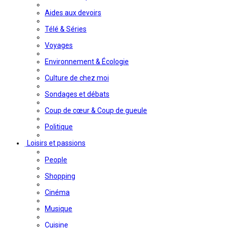
Aides aux devoirs
Télé & Séries
Voyages
Environnement & Écologie
Culture de chez moi
Sondages et débats
Coup de cœur & Coup de gueule
Politique
Loisirs et passions
People
Shopping
Cinéma
Musique
Cuisine