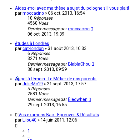
Aidez-moi avec ma thèse a sujet du pologne s'il vous plait!
par
moccacino
»
06 oct. 2013, 16:54
10
Réponses
4560
Vues
Dernier message
par
moccacino
06 oct. 2013, 19:39
études à Londres
par
cat-london
»
31 août 2013, 10:33
6
Réponses
3271
Vues
Dernier message
par
BlablaChou
30 sept. 2013, 09:59
Appel à témoin : Le Métier de nos parents
par
JulieMc19
»
21 sept. 2013, 17:57
5
Réponses
2581
Vues
Dernier message
par
Eledwhen
29 sept. 2013, 16:55
Vos examens Bac - Epreuves & Résultats
par
Lilou40
»
14 juin 2011, 12:06
1
…