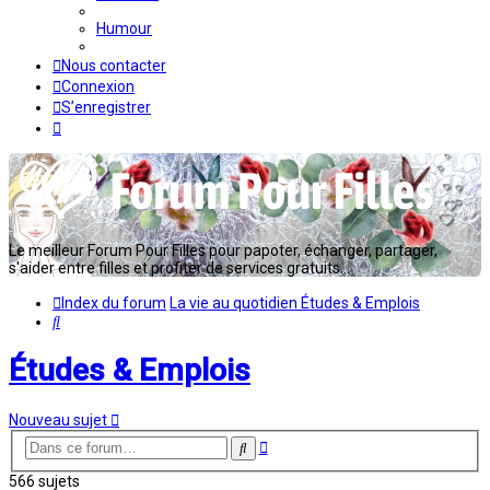
Humour
Nous contacter
Connexion
S’enregistrer
Le meilleur Forum Pour Filles pour papoter, échanger, partager,
s'aider entre filles et profiter de services gratuits...
Index du forum
La vie au quotidien
Études & Emplois
Rechercher
Études & Emplois
Nouveau sujet
Recherche
Rechercher
avancée
566 sujets