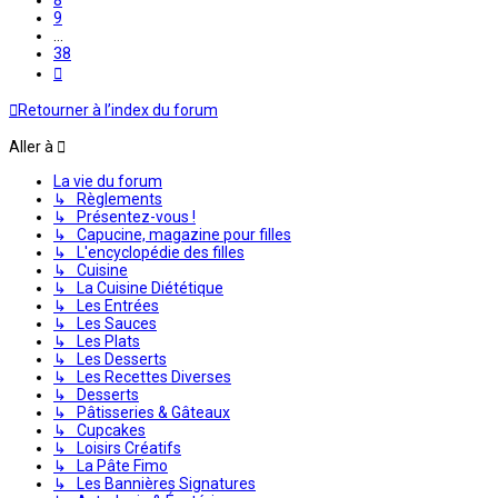
9
…
38
Suivante
Retourner à l’index du forum
Aller à
La vie du forum
↳ Règlements
↳ Présentez-vous !
↳ Capucine, magazine pour filles
↳ L'encyclopédie des filles
↳ Cuisine
↳ La Cuisine Diététique
↳ Les Entrées
↳ Les Sauces
↳ Les Plats
↳ Les Desserts
↳ Les Recettes Diverses
↳ Desserts
↳ Pâtisseries & Gâteaux
↳ Cupcakes
↳ Loisirs Créatifs
↳ La Pâte Fimo
↳ Les Bannières Signatures