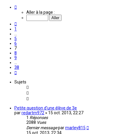
Page
7
Aller à la page :
sur
38
Précédente
1
…
5
6
7
8
9
…
38
Suivante
Sujets
Petite question d'une élève de 3e
par
redartm972
»
15 oct. 2013, 22:27
1
Réponses
2088
Vues
Dernier message
par
marley815
15 oct. 2013, 22:34