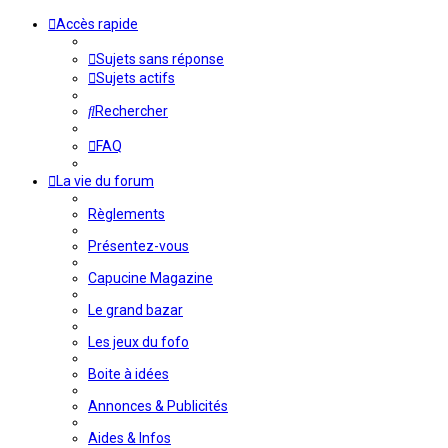
Accès rapide
Sujets sans réponse
Sujets actifs
Rechercher
FAQ
La vie du forum
Règlements
Présentez-vous
Capucine Magazine
Le grand bazar
Les jeux du fofo
Boite à idées
Annonces & Publicités
Aides & Infos