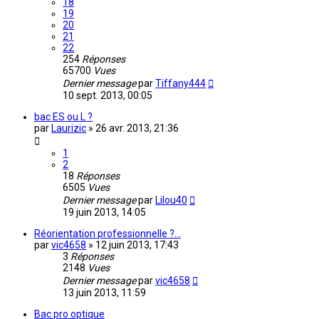
18
19
20
21
22
254
Réponses
65700
Vues
Dernier message
par
Tiffany444
10 sept. 2013, 00:05
bac ES ou L ?
par
Laurizic
»
26 avr. 2013, 21:36
1
2
18
Réponses
6505
Vues
Dernier message
par
Lilou40
19 juin 2013, 14:05
Réorientation professionnelle ?...
par
vic4658
»
12 juin 2013, 17:43
3
Réponses
2148
Vues
Dernier message
par
vic4658
13 juin 2013, 11:59
Bac pro optique