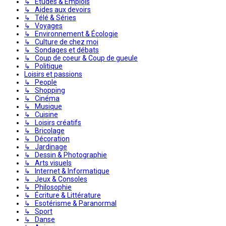
↳ Études & Emplois
↳ Aides aux devoirs
↳ Télé & Séries
↳ Voyages
↳ Environnement & Écologie
↳ Culture de chez moi
↳ Sondages et débats
↳ Coup de coeur & Coup de gueule
↳ Politique
Loisirs et passions
↳ People
↳ Shopping
↳ Cinéma
↳ Musique
↳ Cuisine
↳ Loisirs créatifs
↳ Bricolage
↳ Décoration
↳ Jardinage
↳ Dessin & Photographie
↳ Arts visuels
↳ Internet & Informatique
↳ Jeux & Consoles
↳ Philosophie
↳ Écriture & Littérature
↳ Esotérisme & Paranormal
↳ Sport
↳ Danse