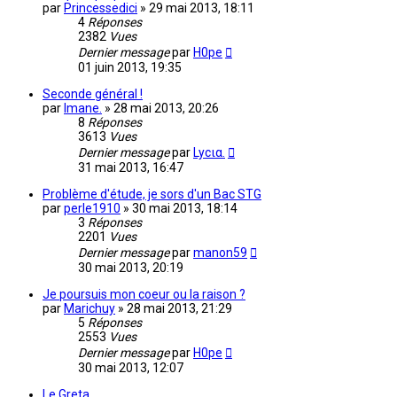
par
Princessedici
»
29 mai 2013, 18:11
4
Réponses
2382
Vues
Dernier message
par
H0pe
01 juin 2013, 19:35
Seconde général !
par
Imane.
»
28 mai 2013, 20:26
8
Réponses
3613
Vues
Dernier message
par
Lycια.
31 mai 2013, 16:47
Problème d'étude, je sors d'un Bac STG
par
perle1910
»
30 mai 2013, 18:14
3
Réponses
2201
Vues
Dernier message
par
manon59
30 mai 2013, 20:19
Je poursuis mon coeur ou la raison ?
par
Marichuy
»
28 mai 2013, 21:29
5
Réponses
2553
Vues
Dernier message
par
H0pe
30 mai 2013, 12:07
Le Greta