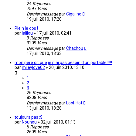
24
Réponses
7597
Vues
Dernier message
par
Cigaline
19 juil. 2010, 17:20
Plein le dos !
par
lalilou
»
17 juil. 2010, 02:41
9
Réponses
3209
Vues
Dernier message
par
Chachou
17 juil. 2010, 13:33
mon pere dit que je n ai pas besoin d un portable !!!!!
par
mileylove02
»
20 juin 2010, 13:10
1
2
3
26
Réponses
8208
Vues
Dernier message
par
Lool-Hot
13 juil. 2010, 18:28
toujours pas :$
par
Nounou
»
02 juil. 2010, 01:13
5
Réponses
2609
Vues