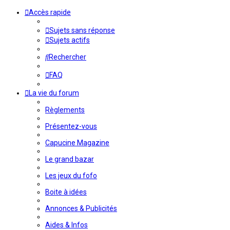
Accès rapide
Sujets sans réponse
Sujets actifs
Rechercher
FAQ
La vie du forum
Règlements
Présentez-vous
Capucine Magazine
Le grand bazar
Les jeux du fofo
Boite à idées
Annonces & Publicités
Aides & Infos