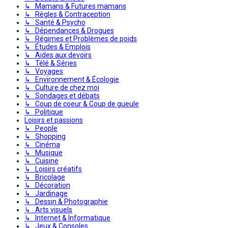
↳ Mamans & Futures mamans
↳ Règles & Contraception
↳ Santé & Psycho
↳ Dépendances & Drogues
↳ Régimes et Problèmes de poids
↳ Études & Emplois
↳ Aides aux devoirs
↳ Télé & Séries
↳ Voyages
↳ Environnement & Écologie
↳ Culture de chez moi
↳ Sondages et débats
↳ Coup de coeur & Coup de gueule
↳ Politique
Loisirs et passions
↳ People
↳ Shopping
↳ Cinéma
↳ Musique
↳ Cuisine
↳ Loisirs créatifs
↳ Bricolage
↳ Décoration
↳ Jardinage
↳ Dessin & Photographie
↳ Arts visuels
↳ Internet & Informatique
↳ Jeux & Consoles