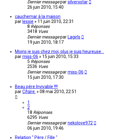
Dernier message
par
silverxstar
26 juin 2010, 15:40
cauchemar à la maison
par
lexxie
»
11 juin 2010, 22:31
8
Réponses
3418
Vues
Dernier message
par
Lagirls
19 juin 2010, 18:17
Moins je suis chez moi, plus je suis heureuse...
par
miss-06
»
15 juin 2010, 15:33
5
Réponses
2536
Vues
Dernier message
par
miss-06
15 juin 2010, 17:30
Beau pére Invivable !!!!
par
Cℓαire.
»
08 mai 2010, 22:51
1
2
18
Réponses
6295
Vues
Dernier message
par
nekolove972
06 juin 2010, 19:46
Relation " Père / Fille "