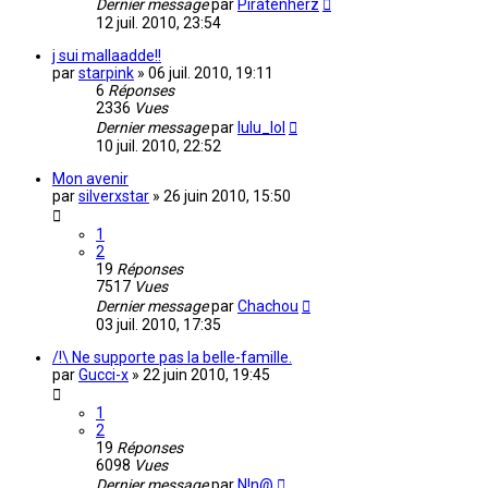
Dernier message
par
Piratenherz
12 juil. 2010, 23:54
j sui mallaadde!!
par
starpink
»
06 juil. 2010, 19:11
6
Réponses
2336
Vues
Dernier message
par
lulu_lol
10 juil. 2010, 22:52
Mon avenir
par
silverxstar
»
26 juin 2010, 15:50
1
2
19
Réponses
7517
Vues
Dernier message
par
Chachou
03 juil. 2010, 17:35
/!\ Ne supporte pas la belle-famille.
par
Gucci-x
»
22 juin 2010, 19:45
1
2
19
Réponses
6098
Vues
Dernier message
par
N!n@