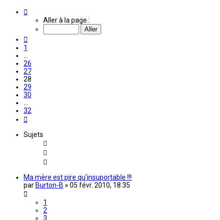
Page
28
Aller à la page :
sur
32
Précédente
1
…
26
27
28
29
30
…
32
Suivante
Sujets
Ma mère est pire qu'insuportable !!!
par
Burton-B
»
05 févr. 2010, 18:35
1
2
3