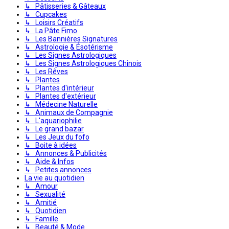
↳ Pâtisseries & Gâteaux
↳ Cupcakes
↳ Loisirs Créatifs
↳ La Pâte Fimo
↳ Les Bannières Signatures
↳ Astrologie & Ésotérisme
↳ Les Signes Astrologiques
↳ Les Signes Astrologiques Chinois
↳ Les Rêves
↳ Plantes
↳ Plantes d'intérieur
↳ Plantes d'extérieur
↳ Médecine Naturelle
↳ Animaux de Compagnie
↳ L'aquariophilie
↳ Le grand bazar
↳ Les Jeux du fofo
↳ Boite à idées
↳ Annonces & Publicités
↳ Aide & Infos
↳ Petites annonces
La vie au quotidien
↳ Amour
↳ Sexualité
↳ Amitié
↳ Quotidien
↳ Famille
↳ Beauté & Mode