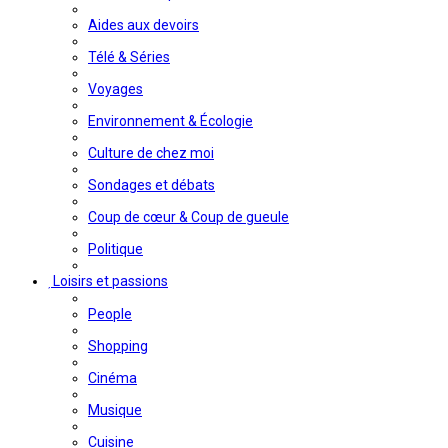
Aides aux devoirs
Télé & Séries
Voyages
Environnement & Écologie
Culture de chez moi
Sondages et débats
Coup de cœur & Coup de gueule
Politique
Loisirs et passions
People
Shopping
Cinéma
Musique
Cuisine