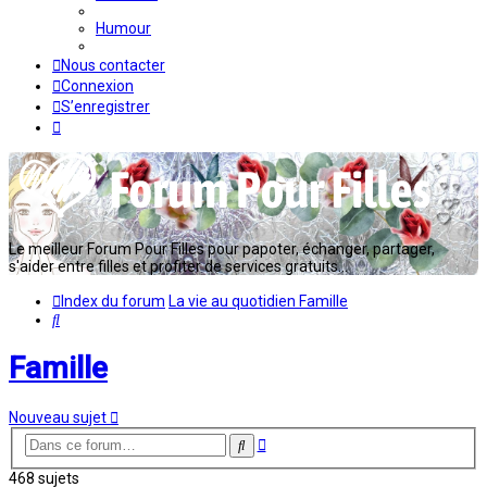
Humour
Nous contacter
Connexion
S’enregistrer
Le meilleur Forum Pour Filles pour papoter, échanger, partager,
s'aider entre filles et profiter de services gratuits...
Index du forum
La vie au quotidien
Famille
Rechercher
Famille
Nouveau sujet
Recherche
Rechercher
avancée
468 sujets