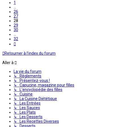
1
…
26
27
28
29
30
…
32
Suivante
Retourner à l’index du forum
Aller à
La vie du forum
↳ Règlements
↳ Présentez-vous !
↳ Capucine, magazine pour filles
↳ L'encyclopédie des filles
↳ Cuisine
↳ La Cuisine Diététique
↳ Les Entrées
↳ Les Sauces
↳ Les Plats
↳ Les Desserts
↳ Les Recettes Diverses
↳ Desserts