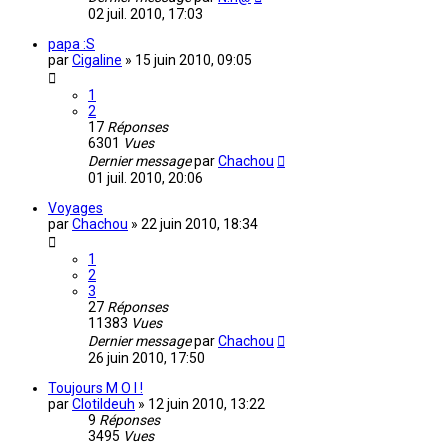
02 juil. 2010, 17:03
papa :S
par
Cigaline
»
15 juin 2010, 09:05
1
2
17
Réponses
6301
Vues
Dernier message
par
Chachou
01 juil. 2010, 20:06
Voyages
par
Chachou
»
22 juin 2010, 18:34
1
2
3
27
Réponses
11383
Vues
Dernier message
par
Chachou
26 juin 2010, 17:50
Toujours M O I !
par
Clotildeuh
»
12 juin 2010, 13:22
9
Réponses
3495
Vues