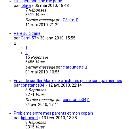
Plus personne ne me parle.
par
lola-a
»
05 mai 2010, 18:48
7
Réponses
3412
Vues
Dernier message
par
Cℓαire.
11 mai 2010, 21:29
Père suicidaire.
par
Cami-57
»
30 janv. 2010, 15:55
1
2
15
Réponses
5456
Vues
Dernier message
par
clarounette
01 mai 2010, 10:55
Envie de soufler Marre de c histoires qui ne sont pa miennes
par
constance04
»
12 avr. 2010, 22:14
8
Réponses
3271
Vues
Dernier message
par
constance04
24 avr. 2010, 17:41
Probleme entre mes parents et mon copain
par
tiphained
»
13 févr. 2010, 13:38
8
Réponses
3315
Vues