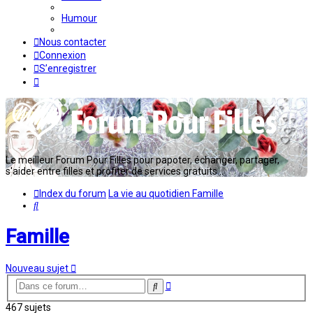
Humour
Nous contacter
Connexion
S’enregistrer
Le meilleur Forum Pour Filles pour papoter, échanger, partager,
s'aider entre filles et profiter de services gratuits...
Index du forum
La vie au quotidien
Famille
Rechercher
Famille
Nouveau sujet
Recherche
Rechercher
avancée
467 sujets