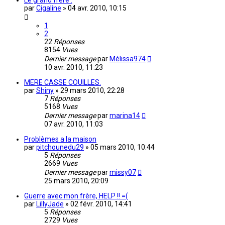
Le grand frère .
par
Cigaline
»
04 avr. 2010, 10:15
1
2
22
Réponses
8154
Vues
Dernier message
par
Mélissa974
10 avr. 2010, 11:23
MERE CASSE COUILLES.
par
Shiny
»
29 mars 2010, 22:28
7
Réponses
5168
Vues
Dernier message
par
marina14
07 avr. 2010, 11:03
Problèmes a la maison
par
pitchounedu29
»
05 mars 2010, 10:44
5
Réponses
2669
Vues
Dernier message
par
missy07
25 mars 2010, 20:09
Guerre avec mon frère, HELP !! =(
par
LillyJade
»
02 févr. 2010, 14:41
5
Réponses
2729
Vues