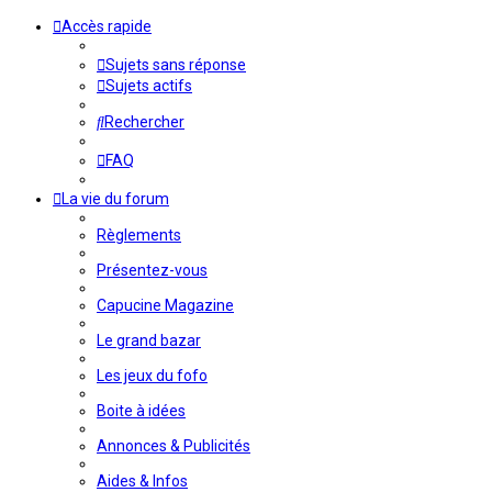
Accès rapide
Sujets sans réponse
Sujets actifs
Rechercher
FAQ
La vie du forum
Règlements
Présentez-vous
Capucine Magazine
Le grand bazar
Les jeux du fofo
Boite à idées
Annonces & Publicités
Aides & Infos