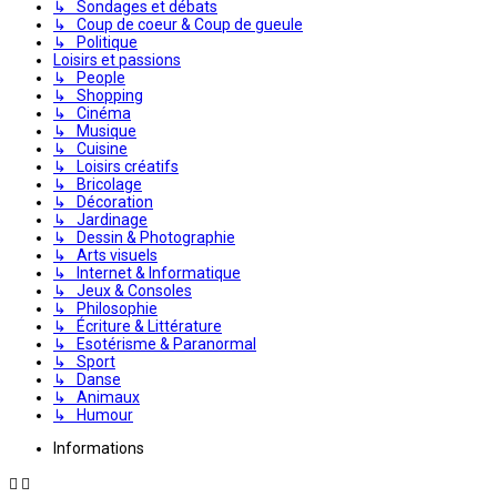
↳ Sondages et débats
↳ Coup de coeur & Coup de gueule
↳ Politique
Loisirs et passions
↳ People
↳ Shopping
↳ Cinéma
↳ Musique
↳ Cuisine
↳ Loisirs créatifs
↳ Bricolage
↳ Décoration
↳ Jardinage
↳ Dessin & Photographie
↳ Arts visuels
↳ Internet & Informatique
↳ Jeux & Consoles
↳ Philosophie
↳ Écriture & Littérature
↳ Esotérisme & Paranormal
↳ Sport
↳ Danse
↳ Animaux
↳ Humour
Informations