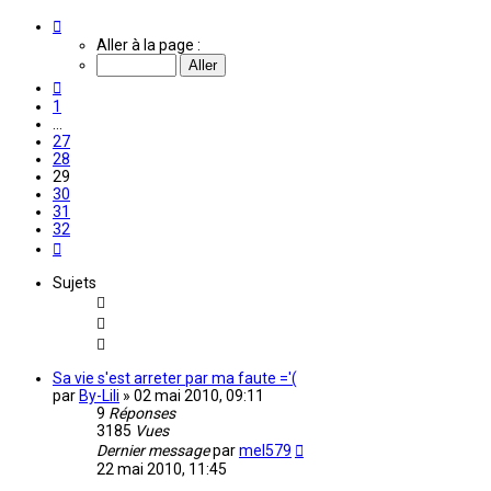
Page
29
Aller à la page :
sur
32
Précédente
1
…
27
28
29
30
31
32
Suivante
Sujets
Sa vie s'est arreter par ma faute ='(
par
By-Lili
»
02 mai 2010, 09:11
9
Réponses
3185
Vues
Dernier message
par
mel579
22 mai 2010, 11:45