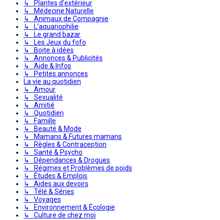
↳ Plantes d'extérieur
↳ Médecine Naturelle
↳ Animaux de Compagnie
↳ L'aquariophilie
↳ Le grand bazar
↳ Les Jeux du fofo
↳ Boite à idées
↳ Annonces & Publicités
↳ Aide & Infos
↳ Petites annonces
La vie au quotidien
↳ Amour
↳ Sexualité
↳ Amitié
↳ Quotidien
↳ Famille
↳ Beauté & Mode
↳ Mamans & Futures mamans
↳ Règles & Contraception
↳ Santé & Psycho
↳ Dépendances & Drogues
↳ Régimes et Problèmes de poids
↳ Études & Emplois
↳ Aides aux devoirs
↳ Télé & Séries
↳ Voyages
↳ Environnement & Écologie
↳ Culture de chez moi