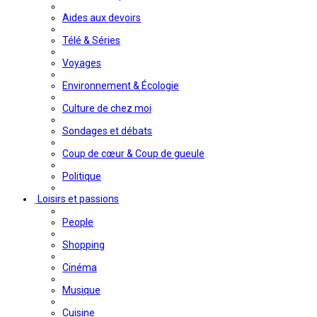
Aides aux devoirs
Télé & Séries
Voyages
Environnement & Écologie
Culture de chez moi
Sondages et débats
Coup de cœur & Coup de gueule
Politique
Loisirs et passions
People
Shopping
Cinéma
Musique
Cuisine