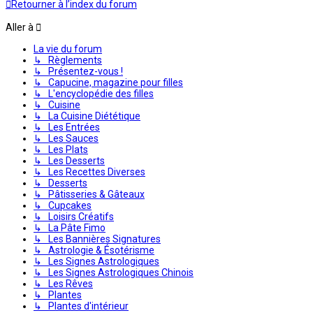
Retourner à l’index du forum
Aller à
La vie du forum
↳ Règlements
↳ Présentez-vous !
↳ Capucine, magazine pour filles
↳ L'encyclopédie des filles
↳ Cuisine
↳ La Cuisine Diététique
↳ Les Entrées
↳ Les Sauces
↳ Les Plats
↳ Les Desserts
↳ Les Recettes Diverses
↳ Desserts
↳ Pâtisseries & Gâteaux
↳ Cupcakes
↳ Loisirs Créatifs
↳ La Pâte Fimo
↳ Les Bannières Signatures
↳ Astrologie & Ésotérisme
↳ Les Signes Astrologiques
↳ Les Signes Astrologiques Chinois
↳ Les Rêves
↳ Plantes
↳ Plantes d'intérieur