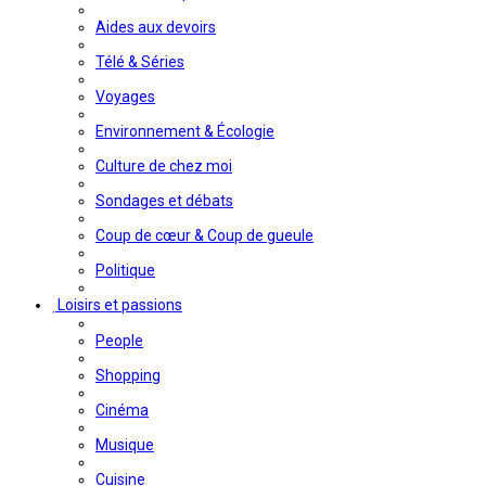
Aides aux devoirs
Télé & Séries
Voyages
Environnement & Écologie
Culture de chez moi
Sondages et débats
Coup de cœur & Coup de gueule
Politique
Loisirs et passions
People
Shopping
Cinéma
Musique
Cuisine