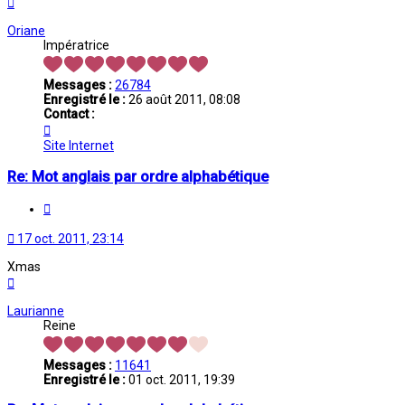
Haut
Oriane
Impératrice
Messages :
26784
Enregistré le :
26 août 2011, 08:08
Contact :
Contacter
Oriane
Site Internet
Re: Mot anglais par ordre alphabétique
Citation
17 oct. 2011, 23:14
Xmas
Haut
Laurianne
Reine
Messages :
11641
Enregistré le :
01 oct. 2011, 19:39