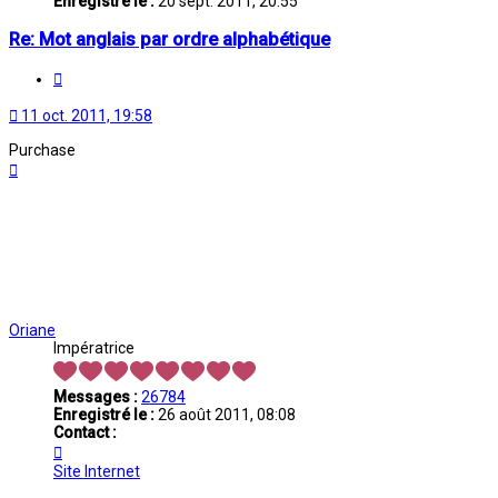
Enregistré le :
20 sept. 2011, 20:55
Re: Mot anglais par ordre alphabétique
Citation
11 oct. 2011, 19:58
Purchase
Haut
Oriane
Impératrice
Messages :
26784
Enregistré le :
26 août 2011, 08:08
Contact :
Contacter
Oriane
Site Internet