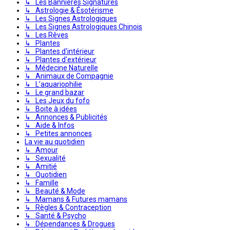
↳ Les Bannières Signatures
↳ Astrologie & Ésotérisme
↳ Les Signes Astrologiques
↳ Les Signes Astrologiques Chinois
↳ Les Rêves
↳ Plantes
↳ Plantes d'intérieur
↳ Plantes d'extérieur
↳ Médecine Naturelle
↳ Animaux de Compagnie
↳ L'aquariophilie
↳ Le grand bazar
↳ Les Jeux du fofo
↳ Boite à idées
↳ Annonces & Publicités
↳ Aide & Infos
↳ Petites annonces
La vie au quotidien
↳ Amour
↳ Sexualité
↳ Amitié
↳ Quotidien
↳ Famille
↳ Beauté & Mode
↳ Mamans & Futures mamans
↳ Règles & Contraception
↳ Santé & Psycho
↳ Dépendances & Drogues