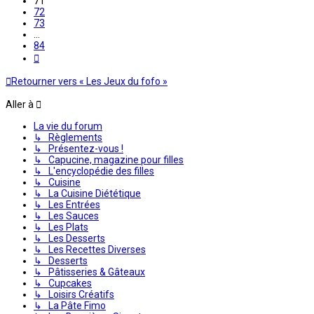
71
72
73
…
84
Suivante
Retourner vers « Les Jeux du fofo »
Aller à
La vie du forum
↳ Règlements
↳ Présentez-vous !
↳ Capucine, magazine pour filles
↳ L'encyclopédie des filles
↳ Cuisine
↳ La Cuisine Diététique
↳ Les Entrées
↳ Les Sauces
↳ Les Plats
↳ Les Desserts
↳ Les Recettes Diverses
↳ Desserts
↳ Pâtisseries & Gâteaux
↳ Cupcakes
↳ Loisirs Créatifs
↳ La Pâte Fimo