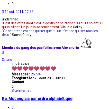
Citation
14 oct. 2011, 12:52
underlined
"Il est des êtres dont c'est le destin de se croiser.Où qu'ils soient. Où
qu'ils aillent. Un jour ils se rencontrent."
Claudie Gallay
"Se séparer n'est pas quitter quelqu'un, c'est se quitter tous les
deux."
Sacha Guitry
Membre du gang des pas folles avec Alexandrie
Haut
Oriane
Impératrice
Messages :
26784
Enregistré le :
26 août 2011, 08:08
Contact :
Contacter
Oriane
Site Internet
Re: Mot anglais par ordre alphabétique
Citation