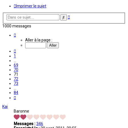
Imprimer le sujet
Recherche
Rechercher
avancée
1000 messages
Page
71
Aller à la page :
sur
84
Précédente
1
…
69
70
71
72
73
…
84
Suivante
Kai
Baronne
Messages :
346