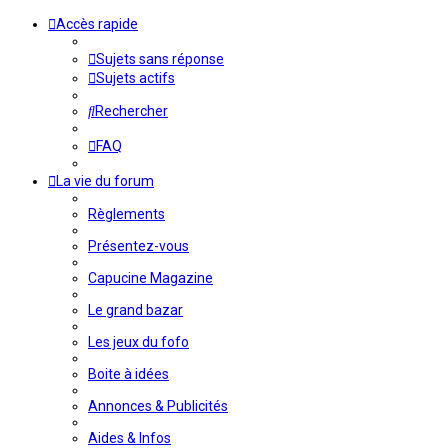
Accès rapide
Sujets sans réponse
Sujets actifs
Rechercher
FAQ
La vie du forum
Règlements
Présentez-vous
Capucine Magazine
Le grand bazar
Les jeux du fofo
Boite à idées
Annonces & Publicités
Aides & Infos