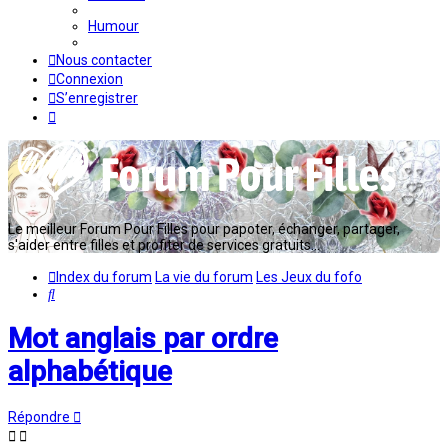
Humour
Nous contacter
Connexion
S’enregistrer
Le meilleur Forum Pour Filles pour papoter, échanger, partager,
s'aider entre filles et profiter de services gratuits...
Index du forum
La vie du forum
Les Jeux du fofo
Rechercher
Mot anglais par ordre
alphabétique
Répondre