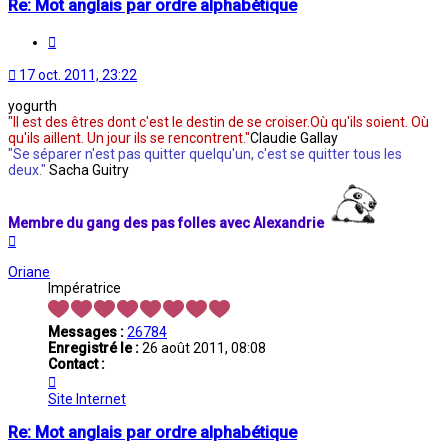
Re: Mot anglais par ordre alphabétique
Citation
17 oct. 2011, 23:22
yogurth
"Il est des êtres dont c'est le destin de se croiser.Où qu'ils soient. Où
qu'ils aillent. Un jour ils se rencontrent."
Claudie Gallay
"Se séparer n'est pas quitter quelqu'un, c'est se quitter tous les
deux."
Sacha Guitry
Membre du gang des pas folles avec Alexandrie
Haut
Oriane
Impératrice
Messages :
26784
Enregistré le :
26 août 2011, 08:08
Contact :
Contacter
Oriane
Site Internet
Re: Mot anglais par ordre alphabétique