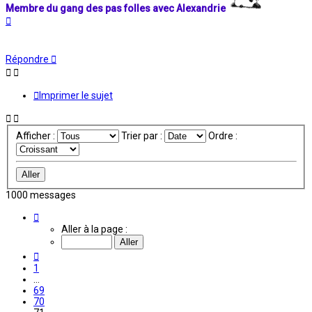
Membre du gang des pas folles avec Alexandrie
Haut
Répondre
Imprimer le sujet
Afficher :
Trier par :
Ordre :
1000 messages
Page
71
Aller à la page :
sur
84
Précédente
1
…
69
70