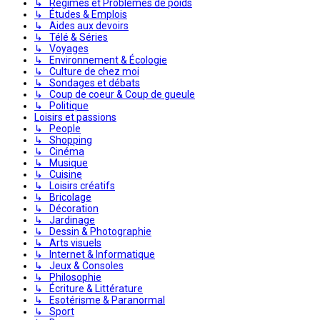
↳ Régimes et Problèmes de poids
↳ Études & Emplois
↳ Aides aux devoirs
↳ Télé & Séries
↳ Voyages
↳ Environnement & Écologie
↳ Culture de chez moi
↳ Sondages et débats
↳ Coup de coeur & Coup de gueule
↳ Politique
Loisirs et passions
↳ People
↳ Shopping
↳ Cinéma
↳ Musique
↳ Cuisine
↳ Loisirs créatifs
↳ Bricolage
↳ Décoration
↳ Jardinage
↳ Dessin & Photographie
↳ Arts visuels
↳ Internet & Informatique
↳ Jeux & Consoles
↳ Philosophie
↳ Écriture & Littérature
↳ Esotérisme & Paranormal
↳ Sport