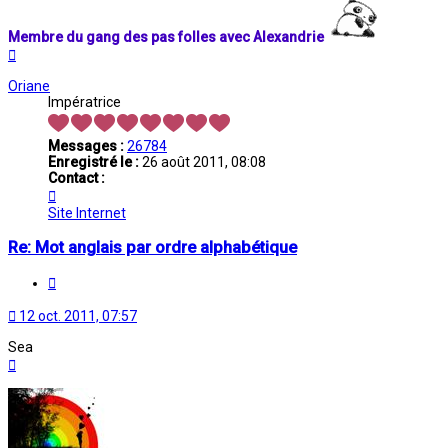
Membre du gang des pas folles avec Alexandrie
Haut
Oriane
Impératrice
Messages :
26784
Enregistré le :
26 août 2011, 08:08
Contact :
Contacter
Oriane
Site Internet
Re: Mot anglais par ordre alphabétique
Citation
12 oct. 2011, 07:57
Sea
Haut