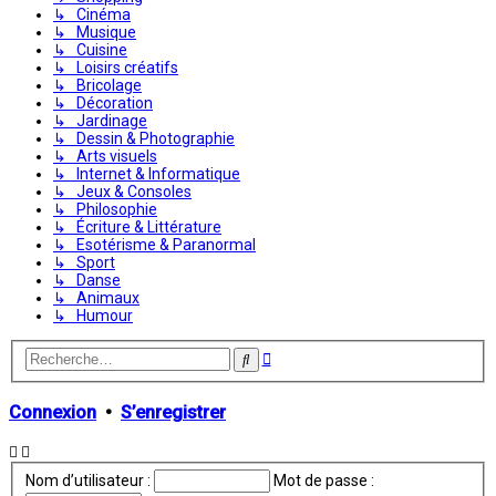
↳ Cinéma
↳ Musique
↳ Cuisine
↳ Loisirs créatifs
↳ Bricolage
↳ Décoration
↳ Jardinage
↳ Dessin & Photographie
↳ Arts visuels
↳ Internet & Informatique
↳ Jeux & Consoles
↳ Philosophie
↳ Écriture & Littérature
↳ Esotérisme & Paranormal
↳ Sport
↳ Danse
↳ Animaux
↳ Humour
Recherche
Rechercher
avancée
Connexion
•
S’enregistrer
Nom d’utilisateur :
Mot de passe :