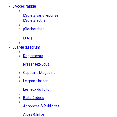
Accès rapide
Sujets sans réponse
Sujets actifs
Rechercher
FAQ
La vie du forum
Règlements
Présentez-vous
Capucine Magazine
Le grand bazar
Les jeux du fofo
Boite à idées
Annonces & Publicités
Aides & Infos