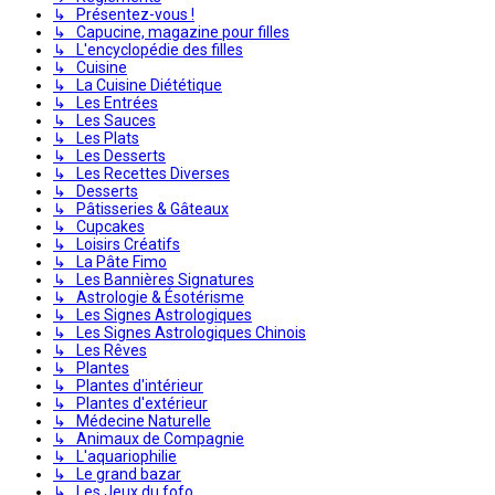
↳ Présentez-vous !
↳ Capucine, magazine pour filles
↳ L'encyclopédie des filles
↳ Cuisine
↳ La Cuisine Diététique
↳ Les Entrées
↳ Les Sauces
↳ Les Plats
↳ Les Desserts
↳ Les Recettes Diverses
↳ Desserts
↳ Pâtisseries & Gâteaux
↳ Cupcakes
↳ Loisirs Créatifs
↳ La Pâte Fimo
↳ Les Bannières Signatures
↳ Astrologie & Ésotérisme
↳ Les Signes Astrologiques
↳ Les Signes Astrologiques Chinois
↳ Les Rêves
↳ Plantes
↳ Plantes d'intérieur
↳ Plantes d'extérieur
↳ Médecine Naturelle
↳ Animaux de Compagnie
↳ L'aquariophilie
↳ Le grand bazar
↳ Les Jeux du fofo