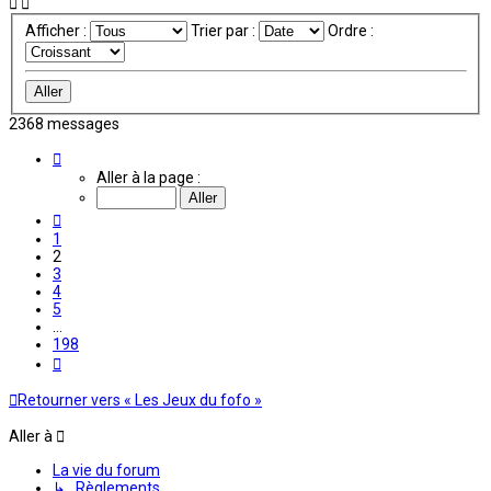
Afficher :
Trier par :
Ordre :
2368 messages
Page
2
Aller à la page :
sur
198
Précédente
1
2
3
4
5
…
198
Suivante
Retourner vers « Les Jeux du fofo »
Aller à
La vie du forum
↳ Règlements