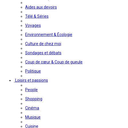
Aides aux devoirs
Télé & Séries
Voyages
Environnement & Écologie
Culture de chez moi
Sondages et débats
Coup de cœur & Coup de gueule
Politique
Loisirs et passions
People
Shopping
Cinéma
Musique
Cuisine