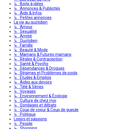
↳ Boite à idées
↳ Annonces & Publicités
↳ Aide & Infos
↳ Petites annonces
La vie au quotidien
↳ Amour
↳ Sexualité
↳ Amitié
↳ Quotidien
↳ Famille
↳ Beauté & Mode
↳ Mamans & Futures mamans
↳ Règles & Contraception
↳ Santé & Psycho
↳ Dépendances & Drogues
↳ Régimes et Problèmes de poids
↳ Études & Emplois
↳ Aides aux devoirs
↳ Télé & Séries
↳ Voyages
↳ Environnement & Écologie
↳ Culture de chez moi
↳ Sondages et débats
↳ Coup de coeur & Coup de gueule
↳ Politique
Loisirs et passions
↳ People
↳ Shopping