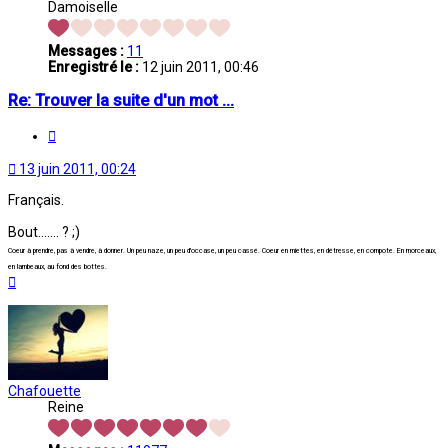
Damoiselle
Messages :
11
Enregistré le :
12 juin 2011, 00:46
Re: Trouver la suite d'un mot ...
Citation
13 juin 2011, 00:24
Français.
Bout....... ? ;)
Coeur à prendre, pas à vendre, à donner. Un peu naze, un peu d'occase, un peu cassé. Coeur en miettes, en détresse, en compote. En morceaux,
en lambeaux, au fond des bottes.
Haut
Chafouette
Reine