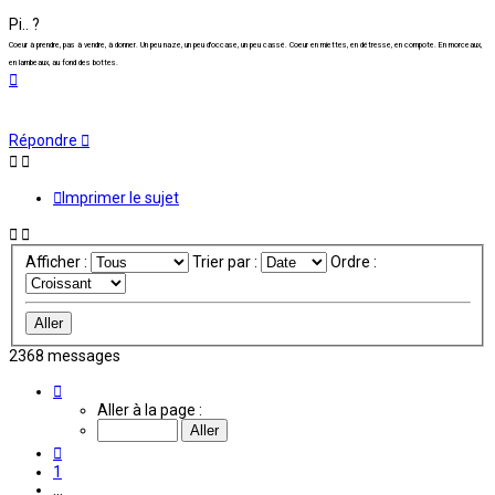
Pi.. ?
Coeur à prendre, pas à vendre, à donner. Un peu naze, un peu d'occase, un peu cassé. Coeur en miettes, en détresse, en compote. En morceaux,
en lambeaux, au fond des bottes.
Haut
Répondre
Imprimer le sujet
Afficher :
Trier par :
Ordre :
2368 messages
Page
81
Aller à la page :
sur
198
Précédente
1
…