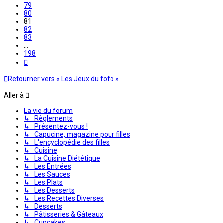
79
80
81
82
83
…
198
Suivante
Retourner vers « Les Jeux du fofo »
Aller à
La vie du forum
↳ Règlements
↳ Présentez-vous !
↳ Capucine, magazine pour filles
↳ L'encyclopédie des filles
↳ Cuisine
↳ La Cuisine Diététique
↳ Les Entrées
↳ Les Sauces
↳ Les Plats
↳ Les Desserts
↳ Les Recettes Diverses
↳ Desserts
↳ Pâtisseries & Gâteaux
↳ Cupcakes