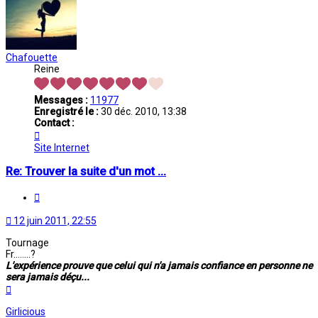
Chafouette
Reine
Messages :
11977
Enregistré le :
30 déc. 2010, 13:38
Contact :
Contacter
Chafouette
Site Internet
Re: Trouver la suite d'un mot ...
Citation
12 juin 2011, 22:55
Tournage
Fr........?
L'expérience prouve que celui qui n'a jamais confiance en personne ne
sera jamais déçu...
Haut
Girlicious