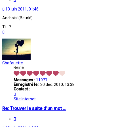
13 juin 2011, 01:46
Anchois! (Beurk!)
Ti... ?
Haut
Chafouette
Reine
Messages :
11977
Enregistré le :
30 déc. 2010, 13:38
Contact :
Contacter
Chafouette
Site Internet
Re: Trouver la suite d'un mot ...
Citation