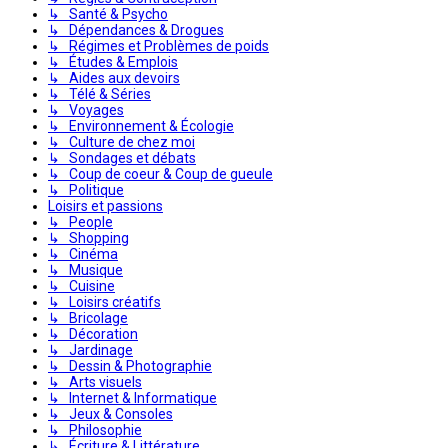
↳ Santé & Psycho
↳ Dépendances & Drogues
↳ Régimes et Problèmes de poids
↳ Études & Emplois
↳ Aides aux devoirs
↳ Télé & Séries
↳ Voyages
↳ Environnement & Écologie
↳ Culture de chez moi
↳ Sondages et débats
↳ Coup de coeur & Coup de gueule
↳ Politique
Loisirs et passions
↳ People
↳ Shopping
↳ Cinéma
↳ Musique
↳ Cuisine
↳ Loisirs créatifs
↳ Bricolage
↳ Décoration
↳ Jardinage
↳ Dessin & Photographie
↳ Arts visuels
↳ Internet & Informatique
↳ Jeux & Consoles
↳ Philosophie
↳ Écriture & Littérature