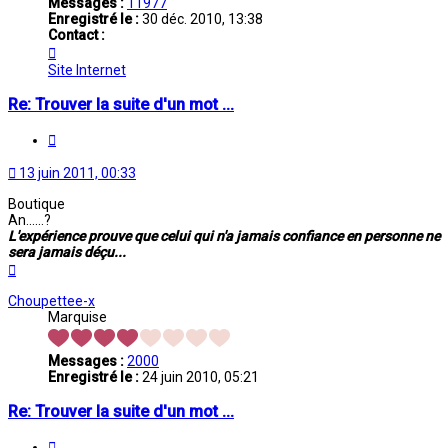
Messages :
11977
Enregistré le :
30 déc. 2010, 13:38
Contact :
Contacter
Chafouette
Site Internet
Re: Trouver la suite d'un mot ...
Citation
13 juin 2011, 00:33
Boutique
An......?
L'expérience prouve que celui qui n'a jamais confiance en personne ne
sera jamais déçu...
Haut
Choupettee-x
Marquise
Messages :
2000
Enregistré le :
24 juin 2010, 05:21
Re: Trouver la suite d'un mot ...
Citation