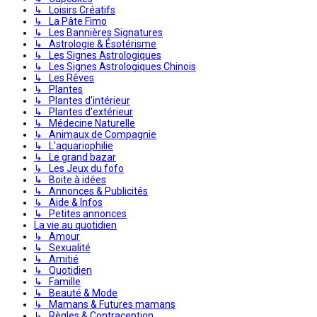
↳ Loisirs Créatifs
↳ La Pâte Fimo
↳ Les Bannières Signatures
↳ Astrologie & Ésotérisme
↳ Les Signes Astrologiques
↳ Les Signes Astrologiques Chinois
↳ Les Rêves
↳ Plantes
↳ Plantes d'intérieur
↳ Plantes d'extérieur
↳ Médecine Naturelle
↳ Animaux de Compagnie
↳ L'aquariophilie
↳ Le grand bazar
↳ Les Jeux du fofo
↳ Boite à idées
↳ Annonces & Publicités
↳ Aide & Infos
↳ Petites annonces
La vie au quotidien
↳ Amour
↳ Sexualité
↳ Amitié
↳ Quotidien
↳ Famille
↳ Beauté & Mode
↳ Mamans & Futures mamans
↳ Règles & Contraception