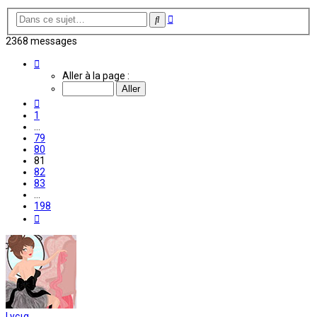
Recherche
Rechercher
avancée
2368 messages
Page
81
Aller à la page :
sur
198
Précédente
1
…
79
80
81
82
83
…
198
Suivante
Lycια.