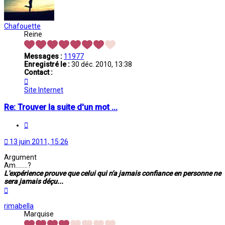
Chafouette
Reine
Messages :
11977
Enregistré le :
30 déc. 2010, 13:38
Contact :
Contacter
Chafouette
Site Internet
Re: Trouver la suite d'un mot ...
Citation
13 juin 2011, 15:26
Argument
Am........?
L'expérience prouve que celui qui n'a jamais confiance en personne ne
sera jamais déçu...
Haut
rimabella
Marquise