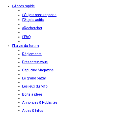
Accès rapide
Sujets sans réponse
Sujets actifs
Rechercher
FAQ
La vie du forum
Règlements
Présentez-vous
Capucine Magazine
Le grand bazar
Les jeux du fofo
Boite à idées
Annonces & Publicités
Aides & Infos