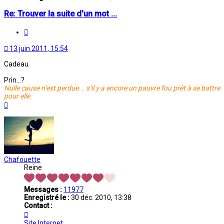
Re: Trouver la suite d'un mot ...
Citation
13 juin 2011, 15:54
Cadeau
Prin...?
Nulle cause n’est perdue... s’il y a encore un pauvre fou prêt à se battre
pour elle.
Haut
Chafouette
Reine
Messages :
11977
Enregistré le :
30 déc. 2010, 13:38
Contact :
Contacter
Chafouette
Site Internet