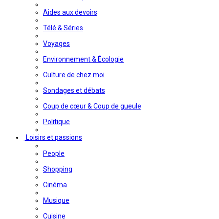
Aides aux devoirs
Télé & Séries
Voyages
Environnement & Écologie
Culture de chez moi
Sondages et débats
Coup de cœur & Coup de gueule
Politique
Loisirs et passions
People
Shopping
Cinéma
Musique
Cuisine