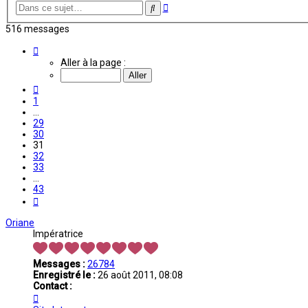
Recherche
Rechercher
avancée
516 messages
Page
31
Aller à la page :
sur
43
Précédente
1
…
29
30
31
32
33
…
43
Suivante
Oriane
Impératrice
Messages :
26784
Enregistré le :
26 août 2011, 08:08
Contact :
Contacter
Oriane