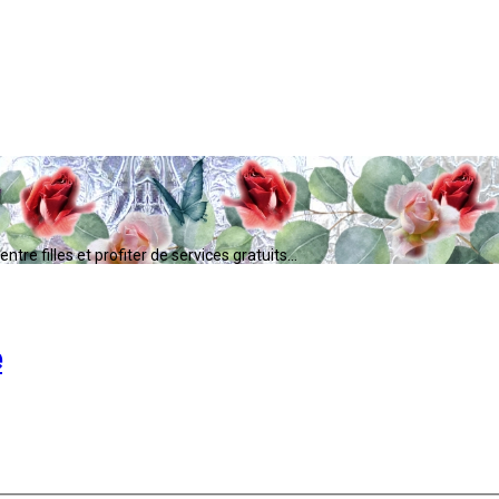
tre filles et profiter de services gratuits...
e