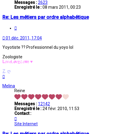
Messages :
2623
Enregistré le :
08 mars 2011, 00:23
Re: Les métiers par ordre alphabétique
Citation
01 déc. 2011, 17:04
Yoyotiste ?? Professionnel du yoyo lol
Zoologiste
L
o
v
e
L
o
v
e
L
o
v
e
♥
Z
.
ღ
Haut
Melina
Reine
Messages :
12142
Enregistré le :
24 févr. 2010, 11:53
Contact :
Contacter
Melina
Site Internet
Re: Les métiers par ordre alphabétique