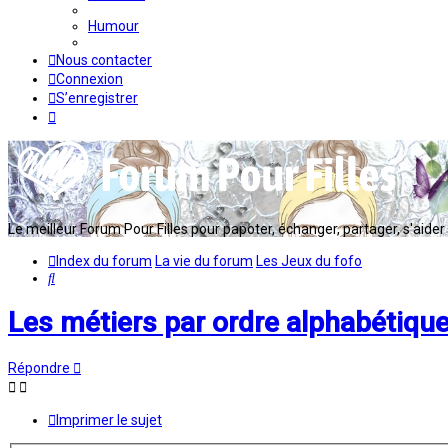
Humour
Nous contacter
Connexion
S’enregistrer
Le meilleur Forum Pour Filles pour papoter, échanger, partager, s'aider en
Index du forum
La vie du forum
Les Jeux du fofo
Rechercher
Les métiers par ordre alphabétiqu
Répondre
Imprimer le sujet