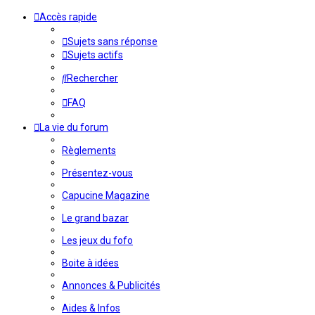
Accès rapide
Sujets sans réponse
Sujets actifs
Rechercher
FAQ
La vie du forum
Règlements
Présentez-vous
Capucine Magazine
Le grand bazar
Les jeux du fofo
Boite à idées
Annonces & Publicités
Aides & Infos