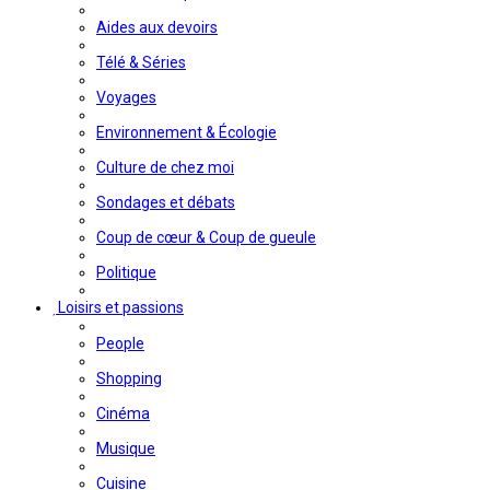
Aides aux devoirs
Télé & Séries
Voyages
Environnement & Écologie
Culture de chez moi
Sondages et débats
Coup de cœur & Coup de gueule
Politique
Loisirs et passions
People
Shopping
Cinéma
Musique
Cuisine