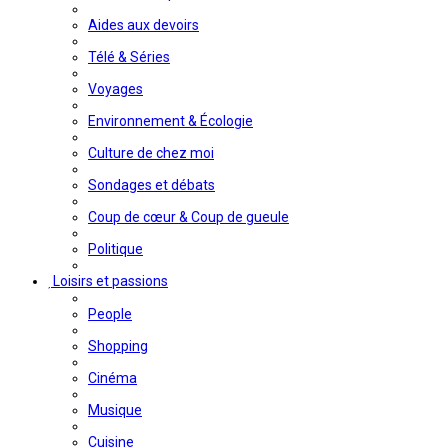
Aides aux devoirs
Télé & Séries
Voyages
Environnement & Écologie
Culture de chez moi
Sondages et débats
Coup de cœur & Coup de gueule
Politique
Loisirs et passions
People
Shopping
Cinéma
Musique
Cuisine