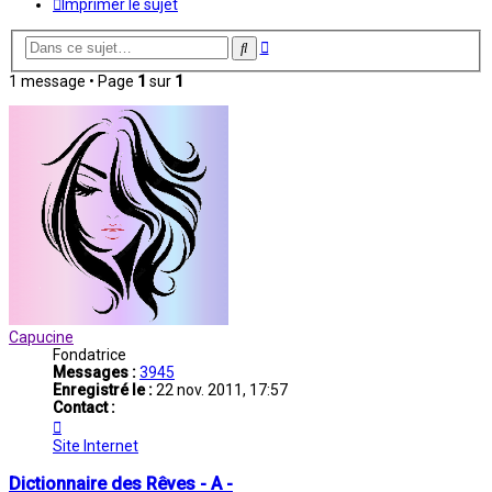
Imprimer le sujet
Recherche
Rechercher
avancée
1 message • Page
1
sur
1
Capucine
Fondatrice
Messages :
3945
Enregistré le :
22 nov. 2011, 17:57
Contact :
Contacter
Capucine
Site Internet
Dictionnaire des Rêves - A -