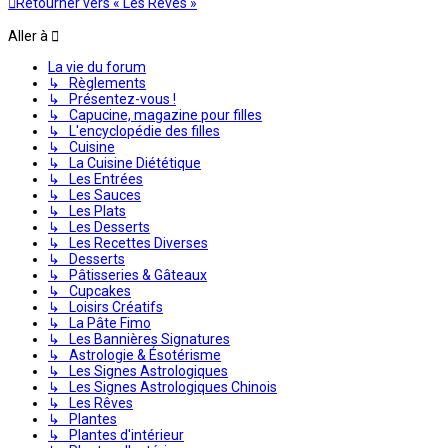
Retourner vers « Les Rêves »
Aller à
La vie du forum
↳ Règlements
↳ Présentez-vous !
↳ Capucine, magazine pour filles
↳ L'encyclopédie des filles
↳ Cuisine
↳ La Cuisine Diététique
↳ Les Entrées
↳ Les Sauces
↳ Les Plats
↳ Les Desserts
↳ Les Recettes Diverses
↳ Desserts
↳ Pâtisseries & Gâteaux
↳ Cupcakes
↳ Loisirs Créatifs
↳ La Pâte Fimo
↳ Les Bannières Signatures
↳ Astrologie & Ésotérisme
↳ Les Signes Astrologiques
↳ Les Signes Astrologiques Chinois
↳ Les Rêves
↳ Plantes
↳ Plantes d'intérieur