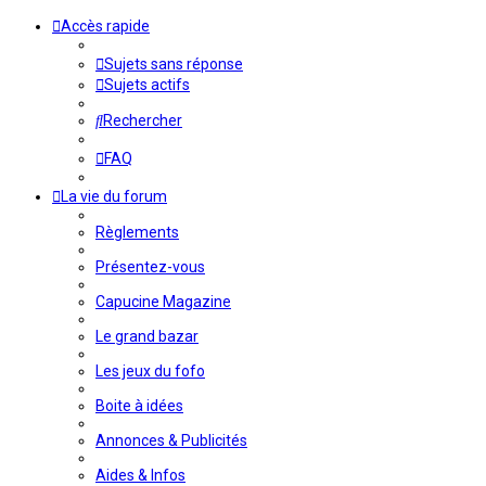
Accès rapide
Sujets sans réponse
Sujets actifs
Rechercher
FAQ
La vie du forum
Règlements
Présentez-vous
Capucine Magazine
Le grand bazar
Les jeux du fofo
Boite à idées
Annonces & Publicités
Aides & Infos