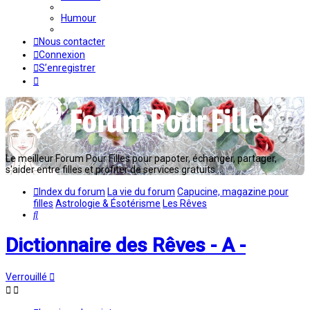
Humour
Nous contacter
Connexion
S’enregistrer
Le meilleur Forum Pour Filles pour papoter, échanger, partager,
s'aider entre filles et profiter de services gratuits...
Index du forum
La vie du forum
Capucine, magazine pour
filles
Astrologie & Ésotérisme
Les Rêves
Rechercher
Dictionnaire des Rêves - A -
Verrouillé