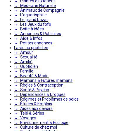
↳ Plantes d'extérieur
↳ Médecine Naturelle
↳ Animaux de Compagnie
↳ L'aquariophilie
↳ Le grand bazar
↳ Les Jeux du fofo
↳ Boite à idées
↳ Annonces & Publicités
↳ Aide & Infos
↳ Petites annonces
La vie au quotidien
↳ Amour
↳ Sexualité
↳ Amitié
↳ Quotidien
↳ Famille
↳ Beauté & Mode
↳ Mamans & Futures mamans
↳ Règles & Contraception
↳ Santé & Psycho
↳ Dépendances & Drogues
↳ Régimes et Problèmes de poids
↳ Études & Emplois
↳ Aides aux devoirs
↳ Télé & Séries
↳ Voyages
↳ Environnement & Écologie
↳ Culture de chez moi