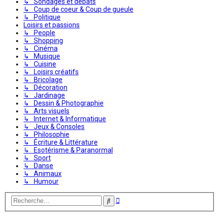
↳ Sondages et débats
↳ Coup de coeur & Coup de gueule
↳ Politique
Loisirs et passions
↳ People
↳ Shopping
↳ Cinéma
↳ Musique
↳ Cuisine
↳ Loisirs créatifs
↳ Bricolage
↳ Décoration
↳ Jardinage
↳ Dessin & Photographie
↳ Arts visuels
↳ Internet & Informatique
↳ Jeux & Consoles
↳ Philosophie
↳ Écriture & Littérature
↳ Esotérisme & Paranormal
↳ Sport
↳ Danse
↳ Animaux
↳ Humour
Recherche
Rechercher
avancée