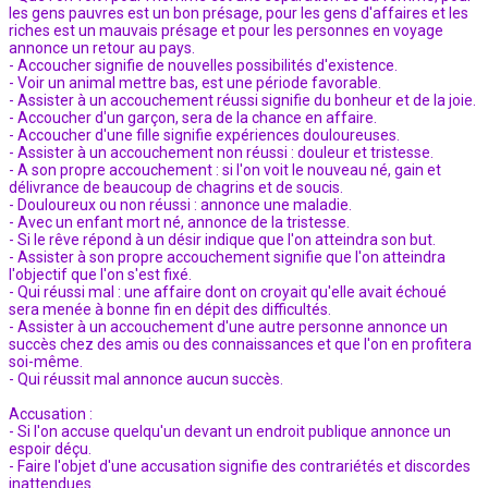
les gens pauvres est un bon présage, pour les gens d'affaires et les
riches est un mauvais présage et pour les personnes en voyage
annonce un retour au pays.
- Accoucher signifie de nouvelles possibilités d'existence.
- Voir un animal mettre bas, est une période favorable.
- Assister à un accouchement réussi signifie du bonheur et de la joie.
- Accoucher d'un garçon, sera de la chance en affaire.
- Accoucher d'une fille signifie expériences douloureuses.
- Assister à un accouchement non réussi : douleur et tristesse.
- A son propre accouchement : si l'on voit le nouveau né, gain et
délivrance de beaucoup de chagrins et de soucis.
- Douloureux ou non réussi : annonce une maladie.
- Avec un enfant mort né, annonce de la tristesse.
- Si le rêve répond à un désir indique que l'on atteindra son but.
- Assister à son propre accouchement signifie que l'on atteindra
l'objectif que l'on s'est fixé.
- Qui réussi mal : une affaire dont on croyait qu'elle avait échoué
sera menée à bonne fin en dépit des difficultés.
- Assister à un accouchement d'une autre personne annonce un
succès chez des amis ou des connaissances et que l'on en profitera
soi-même.
- Qui réussit mal annonce aucun succès.
Accusation :
- Si l'on accuse quelqu'un devant un endroit publique annonce un
espoir déçu.
- Faire l'objet d'une accusation signifie des contrariétés et discordes
inattendues.