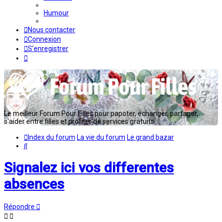
Humour
Nous contacter
Connexion
S’enregistrer
Le meilleur Forum Pour Filles pour papoter, échanger, partager,
s'aider entre filles et profiter de services gratuits...
Index du forum
La vie du forum
Le grand bazar
Rechercher
Signalez ici vos differentes
absences
Répondre