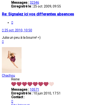
Messages :
32346
Enregistré le :
25 oct. 2009, 09:55
Re: Signalez ici vos differentes absences
Citation
25 oct. 2010, 10:50
Julia un peu à la bourre! =)
Haut
Chachou
Reine
Messages :
10571
Enregistré le :
10 juin 2010, 17:51
Contact :
Contacter
Chachou