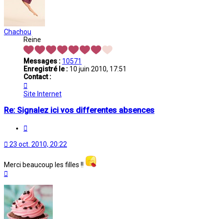
Chachou
Reine
Messages :
10571
Enregistré le :
10 juin 2010, 17:51
Contact :
Contacter
Chachou
Site Internet
Re: Signalez ici vos differentes absences
Citation
23 oct. 2010, 20:22
Merci beaucoup les filles !!
Haut