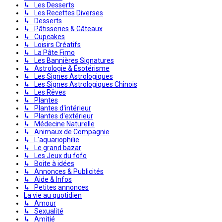
↳ Les Desserts
↳ Les Recettes Diverses
↳ Desserts
↳ Pâtisseries & Gâteaux
↳ Cupcakes
↳ Loisirs Créatifs
↳ La Pâte Fimo
↳ Les Bannières Signatures
↳ Astrologie & Ésotérisme
↳ Les Signes Astrologiques
↳ Les Signes Astrologiques Chinois
↳ Les Rêves
↳ Plantes
↳ Plantes d'intérieur
↳ Plantes d'extérieur
↳ Médecine Naturelle
↳ Animaux de Compagnie
↳ L'aquariophilie
↳ Le grand bazar
↳ Les Jeux du fofo
↳ Boite à idées
↳ Annonces & Publicités
↳ Aide & Infos
↳ Petites annonces
La vie au quotidien
↳ Amour
↳ Sexualité
↳ Amitié