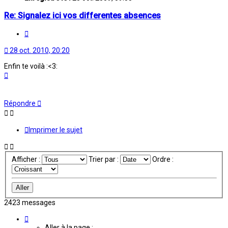
Re: Signalez ici vos differentes absences
Citation
28 oct. 2010, 20:20
Enfin te voilà :<3:
Haut
Répondre
Imprimer le sujet
Afficher :
Trier par :
Ordre :
2423 messages
Page
66
Aller à la page :