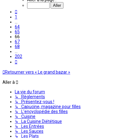
sur
202
Précédente
1
…
64
65
66
67
68
…
202
Suivante
Retourner vers « Le grand bazar »
Aller à
La vie du forum
↳ Règlements
↳ Présentez-vous !
↳ Capucine, magazine pour filles
↳ L'encyclopédie des filles
↳ Cuisine
↳ La Cuisine Diététique
↳ Les Entrées
↳ Les Sauces
↳ Les Plats