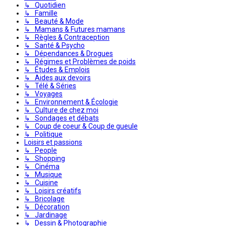
↳ Quotidien
↳ Famille
↳ Beauté & Mode
↳ Mamans & Futures mamans
↳ Règles & Contraception
↳ Santé & Psycho
↳ Dépendances & Drogues
↳ Régimes et Problèmes de poids
↳ Études & Emplois
↳ Aides aux devoirs
↳ Télé & Séries
↳ Voyages
↳ Environnement & Écologie
↳ Culture de chez moi
↳ Sondages et débats
↳ Coup de coeur & Coup de gueule
↳ Politique
Loisirs et passions
↳ People
↳ Shopping
↳ Cinéma
↳ Musique
↳ Cuisine
↳ Loisirs créatifs
↳ Bricolage
↳ Décoration
↳ Jardinage
↳ Dessin & Photographie