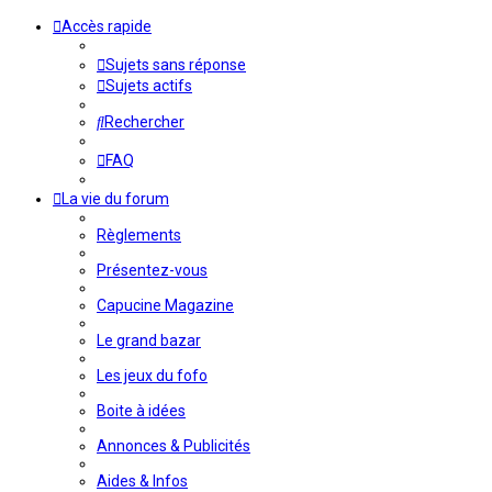
Accès rapide
Sujets sans réponse
Sujets actifs
Rechercher
FAQ
La vie du forum
Règlements
Présentez-vous
Capucine Magazine
Le grand bazar
Les jeux du fofo
Boite à idées
Annonces & Publicités
Aides & Infos