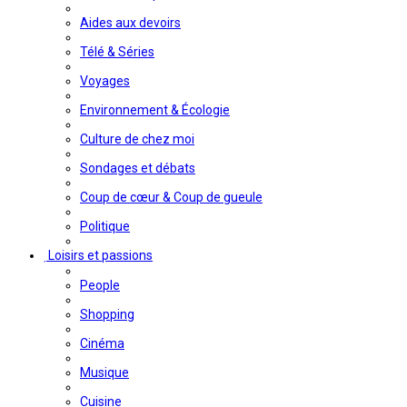
Aides aux devoirs
Télé & Séries
Voyages
Environnement & Écologie
Culture de chez moi
Sondages et débats
Coup de cœur & Coup de gueule
Politique
Loisirs et passions
People
Shopping
Cinéma
Musique
Cuisine