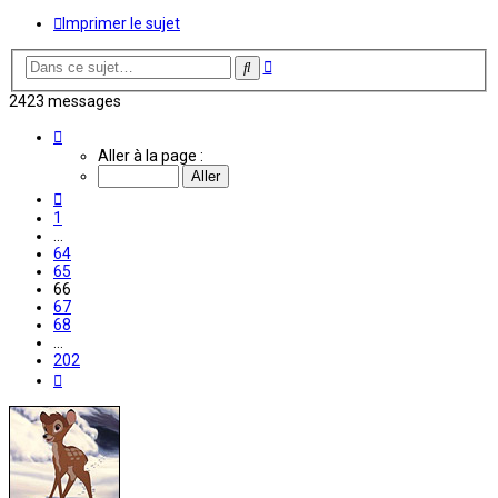
Imprimer le sujet
Recherche
Rechercher
avancée
2423 messages
Page
66
Aller à la page :
sur
202
Précédente
1
…
64
65
66
67
68
…
202
Suivante