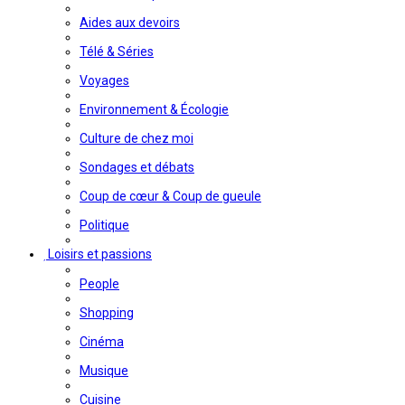
Aides aux devoirs
Télé & Séries
Voyages
Environnement & Écologie
Culture de chez moi
Sondages et débats
Coup de cœur & Coup de gueule
Politique
Loisirs et passions
People
Shopping
Cinéma
Musique
Cuisine