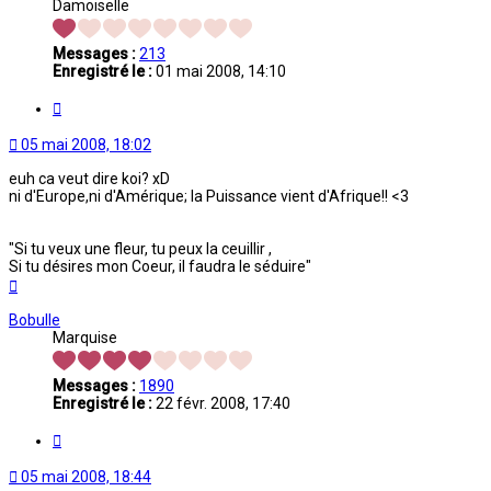
Damoiselle
Messages :
213
Enregistré le :
01 mai 2008, 14:10
Citation
05 mai 2008, 18:02
euh ca veut dire koi? xD
ni d'Europe,ni d'Amérique; la Puissance vient d'Afrique!! <3
"Si tu veux une fleur, tu peux la ceuillir ,
Si tu désires mon Coeur, il faudra le séduire"
Haut
Bobulle
Marquise
Messages :
1890
Enregistré le :
22 févr. 2008, 17:40
Citation
05 mai 2008, 18:44