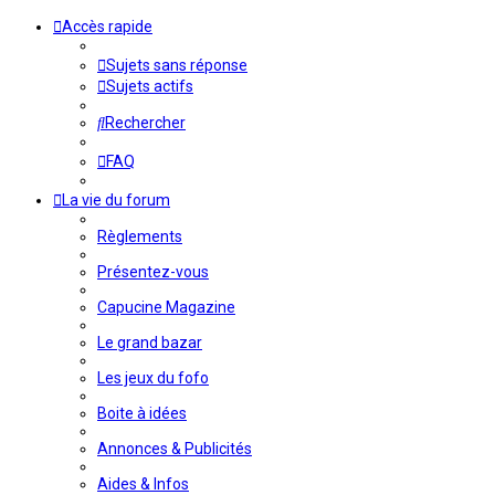
Accès rapide
Sujets sans réponse
Sujets actifs
Rechercher
FAQ
La vie du forum
Règlements
Présentez-vous
Capucine Magazine
Le grand bazar
Les jeux du fofo
Boite à idées
Annonces & Publicités
Aides & Infos