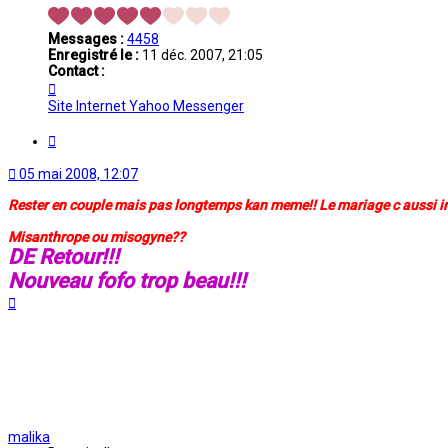
Messages :
4458
Enregistré le :
11 déc. 2007, 21:05
Contact :
Contacter
missy07
Site Internet
Yahoo Messenger
Citation
05 mai 2008, 12:07
Rester en couple mais pas longtemps kan meme!! Le mariage c aussi im
Misanthrope ou misogyne??
DE Retour!!!
Nouveau fofo trop beau!!!
Haut
malika