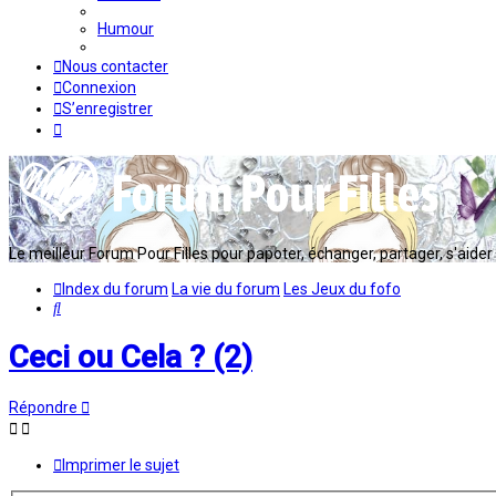
Humour
Nous contacter
Connexion
S’enregistrer
Le meilleur Forum Pour Filles pour papoter, échanger, partager, s'aider en
Index du forum
La vie du forum
Les Jeux du fofo
Rechercher
Ceci ou Cela ? (2)
Répondre
Imprimer le sujet