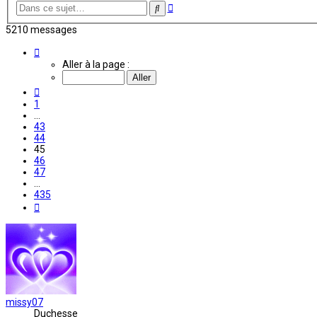
Recherche
Rechercher
avancée
5210 messages
Page
45
Aller à la page :
sur
435
Précédente
1
…
43
44
45
46
47
…
435
Suivante
missy07
Duchesse