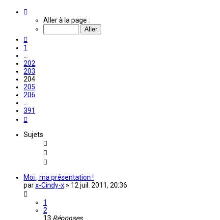
Page
204
Aller à la page :
sur
391
Précédente
1
…
202
203
204
205
206
…
391
Suivante
Sujets
Moi , ma présentation !
par
x-Cindy-x
»
12 juil. 2011, 20:36
1
2
13
Réponses