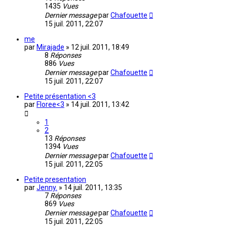
1435
Vues
Dernier message
par
Chafouette
15 juil. 2011, 22:07
me
par
Mirajade
»
12 juil. 2011, 18:49
8
Réponses
886
Vues
Dernier message
par
Chafouette
15 juil. 2011, 22:07
Petite présentation <3
par
Floree<3
»
14 juil. 2011, 13:42
1
2
13
Réponses
1394
Vues
Dernier message
par
Chafouette
15 juil. 2011, 22:05
Petite presentation
par
Jenny.
»
14 juil. 2011, 13:35
7
Réponses
869
Vues
Dernier message
par
Chafouette
15 juil. 2011, 22:05