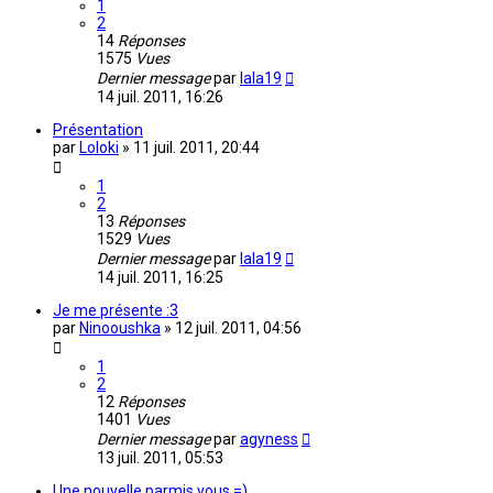
1
2
14
Réponses
1575
Vues
Dernier message
par
lala19
14 juil. 2011, 16:26
Présentation
par
Loloki
»
11 juil. 2011, 20:44
1
2
13
Réponses
1529
Vues
Dernier message
par
lala19
14 juil. 2011, 16:25
Je me présente :3
par
Ninooushka
»
12 juil. 2011, 04:56
1
2
12
Réponses
1401
Vues
Dernier message
par
agyness
13 juil. 2011, 05:53
Une nouvelle parmis vous =)