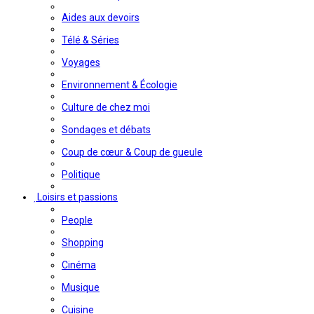
Aides aux devoirs
Télé & Séries
Voyages
Environnement & Écologie
Culture de chez moi
Sondages et débats
Coup de cœur & Coup de gueule
Politique
Loisirs et passions
People
Shopping
Cinéma
Musique
Cuisine