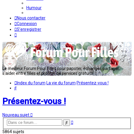
Humour
Nous contacter
Connexion
S’enregistrer
Le meilleur Forum Pour Filles pour papoter, échanger, partager,
s'aider entre filles et profiter de services gratuits...
Index du forum
La vie du forum
Présentez-vous !
Rechercher
Présentez-vous !
Nouveau sujet
Recherche
Rechercher
avancée
5864 sujets