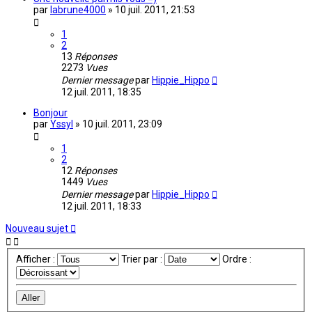
par
labrune4000
»
10 juil. 2011, 21:53
1
2
13
Réponses
2273
Vues
Dernier message
par
Hippie_Hippo
12 juil. 2011, 18:35
Bonjour
par
Yssyl
»
10 juil. 2011, 23:09
1
2
12
Réponses
1449
Vues
Dernier message
par
Hippie_Hippo
12 juil. 2011, 18:33
Nouveau sujet
Afficher :
Trier par :
Ordre :