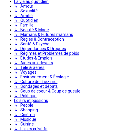
La vie au quotidien
↳ Amour
↳ Sexualité
↳ Amitié
↳ Quotidien
↳ Famille
↳ Beauté & Mode
↳ Mamans & Futures mamans
↳ Règles & Contraception
↳ Santé & Psycho
↳ Dépendances & Drogues
↳ Régimes et Problèmes de poids
↳ Études & Emplois
↳ Aides aux devoirs
↳ Télé & Séries
↳ Voyages
↳ Environnement & Écologie
↳ Culture de chez moi
↳ Sondages et débats
↳ Coup de coeur & Coup de gueule
↳ Politique
Loisirs et passions
↳ People
↳ Shopping
↳ Cinéma
↳ Musique
↳ Cuisine
↳ Loisirs créatifs