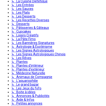
↳ La Cuisine Diététique
↳ Les Entrées
↳ Les Sauces
↳ Les Plats
↳ Les Desserts
↳ Les Recettes Diverses
↳ Desserts
↳ Pâtisseries & Gâteaux
↳ Cupcakes
↳ Loisirs Créatifs
↳ La Pâte Fimo
↳ Les Bannières Signatures
↳ Astrologie & Ésotérisme
↳ Les Signes Astrologiques
↳ Les Signes Astrologiques Chinois
↳ Les Rêves
↳ Plantes
↳ Plantes d'intérieur
↳ Plantes d'extérieur
↳ Médecine Naturelle
↳ Animaux de Compagnie
↳ L'aquariophilie
↳ Le grand bazar
↳ Les Jeux du fofo
↳ Boite à idées
↳ Annonces & Publicités
↳ Aide & Infos
↳ Petites annonces