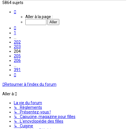
5864 sujets
Page
204
Aller à la page :
sur
391
Précédente
1
…
202
203
204
205
206
…
391
Suivante
Retourner à l’index du forum
Aller à
La vie du forum
↳ Règlements
↳ Présentez-vous !
↳ Capucine, magazine pour filles
↳ L'encyclopédie des filles
↳ Cuisine