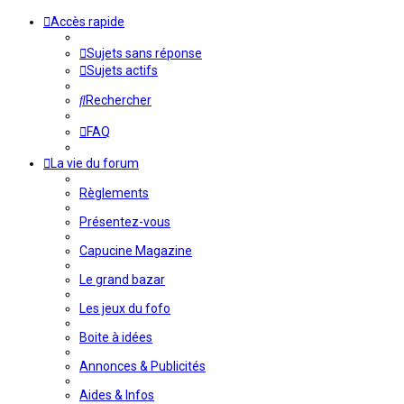
Accès rapide
Sujets sans réponse
Sujets actifs
Rechercher
FAQ
La vie du forum
Règlements
Présentez-vous
Capucine Magazine
Le grand bazar
Les jeux du fofo
Boite à idées
Annonces & Publicités
Aides & Infos