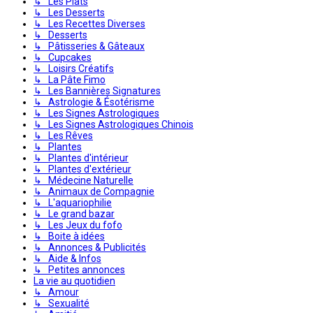
↳ Les Plats
↳ Les Desserts
↳ Les Recettes Diverses
↳ Desserts
↳ Pâtisseries & Gâteaux
↳ Cupcakes
↳ Loisirs Créatifs
↳ La Pâte Fimo
↳ Les Bannières Signatures
↳ Astrologie & Ésotérisme
↳ Les Signes Astrologiques
↳ Les Signes Astrologiques Chinois
↳ Les Rêves
↳ Plantes
↳ Plantes d'intérieur
↳ Plantes d'extérieur
↳ Médecine Naturelle
↳ Animaux de Compagnie
↳ L'aquariophilie
↳ Le grand bazar
↳ Les Jeux du fofo
↳ Boite à idées
↳ Annonces & Publicités
↳ Aide & Infos
↳ Petites annonces
La vie au quotidien
↳ Amour
↳ Sexualité