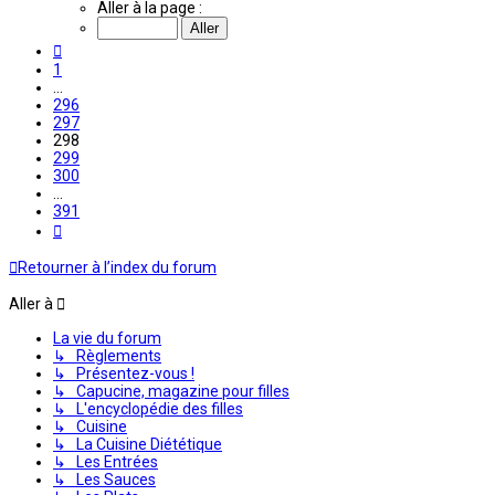
298
Aller à la page :
sur
391
Précédente
1
…
296
297
298
299
300
…
391
Suivante
Retourner à l’index du forum
Aller à
La vie du forum
↳ Règlements
↳ Présentez-vous !
↳ Capucine, magazine pour filles
↳ L'encyclopédie des filles
↳ Cuisine
↳ La Cuisine Diététique
↳ Les Entrées
↳ Les Sauces