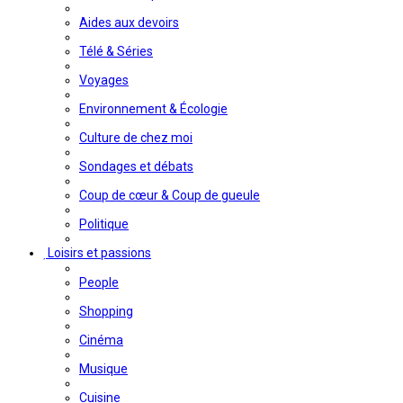
Aides aux devoirs
Télé & Séries
Voyages
Environnement & Écologie
Culture de chez moi
Sondages et débats
Coup de cœur & Coup de gueule
Politique
Loisirs et passions
People
Shopping
Cinéma
Musique
Cuisine