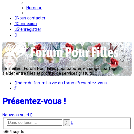
Humour
Nous contacter
Connexion
S’enregistrer
Le meilleur Forum Pour Filles pour papoter, échanger, partager,
s'aider entre filles et profiter de services gratuits...
Index du forum
La vie du forum
Présentez-vous !
Rechercher
Présentez-vous !
Nouveau sujet
Recherche
Rechercher
avancée
5864 sujets