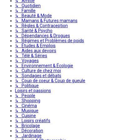
↳ Amitié
↳ Quotidien
↳ Famille
↳ Beauté & Mode
↳ Mamans & Futures mamans
↳ Règles & Contraception
↳ Santé & Psycho
↳ Dépendances & Drogues
↳ Régimes et Problèmes de poids
↳ Études & Emplois
↳ Aides aux devoirs
↳ Télé & Séries
↳ Voyages
↳ Environnement & Écologie
↳ Culture de chez moi
↳ Sondages et débats
↳ Coup de coeur & Coup de gueule
↳ Politique
Loisirs et passions
↳ People
↳ Shopping
↳ Cinéma
↳ Musique
↳ Cuisine
↳ Loisirs créatifs
↳ Bricolage
↳ Décoration
↳ Jardinage