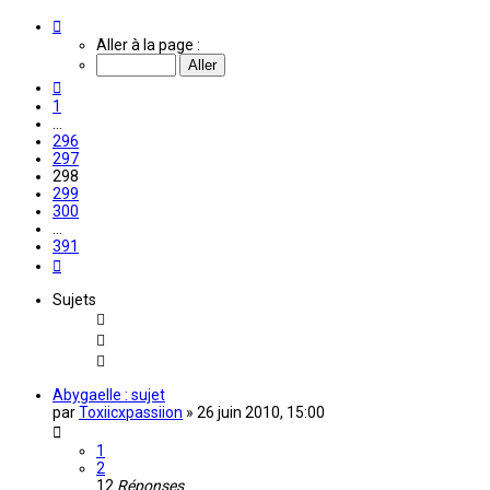
Page
298
Aller à la page :
sur
391
Précédente
1
…
296
297
298
299
300
…
391
Suivante
Sujets
Abygaelle : sujet
par
Toxiicxpassiion
»
26 juin 2010, 15:00
1
2
12
Réponses