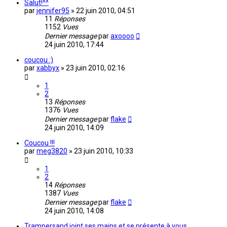
Salut!^^
par
jennifer95
»
22 juin 2010, 04:51
11
Réponses
1152
Vues
Dernier message
par
axoooo
24 juin 2010, 17:44
coucou :)
par
xabbyx
»
23 juin 2010, 02:16
1
2
13
Réponses
1376
Vues
Dernier message
par
flake
24 juin 2010, 14:09
Coucou !!!
par
meg3820
»
23 juin 2010, 10:33
1
2
14
Réponses
1387
Vues
Dernier message
par
flake
24 juin 2010, 14:08
Trampersand joint ses mains et se présente à vous