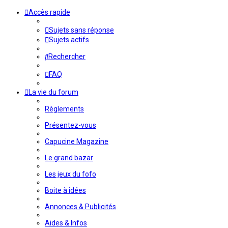
Accès rapide
Sujets sans réponse
Sujets actifs
Rechercher
FAQ
La vie du forum
Règlements
Présentez-vous
Capucine Magazine
Le grand bazar
Les jeux du fofo
Boite à idées
Annonces & Publicités
Aides & Infos