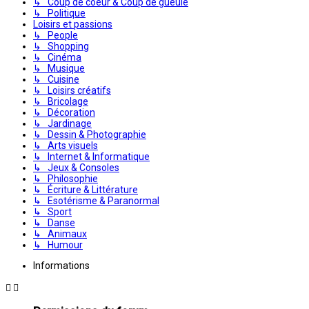
↳ Coup de coeur & Coup de gueule
↳ Politique
Loisirs et passions
↳ People
↳ Shopping
↳ Cinéma
↳ Musique
↳ Cuisine
↳ Loisirs créatifs
↳ Bricolage
↳ Décoration
↳ Jardinage
↳ Dessin & Photographie
↳ Arts visuels
↳ Internet & Informatique
↳ Jeux & Consoles
↳ Philosophie
↳ Écriture & Littérature
↳ Esotérisme & Paranormal
↳ Sport
↳ Danse
↳ Animaux
↳ Humour
Informations