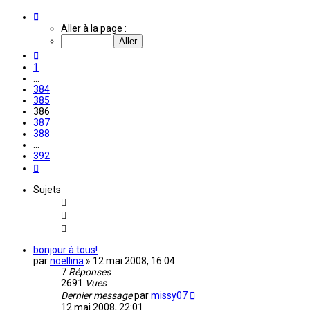
Page
386
Aller à la page :
sur
392
Précédente
1
…
384
385
386
387
388
…
392
Suivante
Sujets
bonjour à tous!
par
noellina
»
12 mai 2008, 16:04
7
Réponses
2691
Vues
Dernier message
par
missy07
12 mai 2008, 22:01