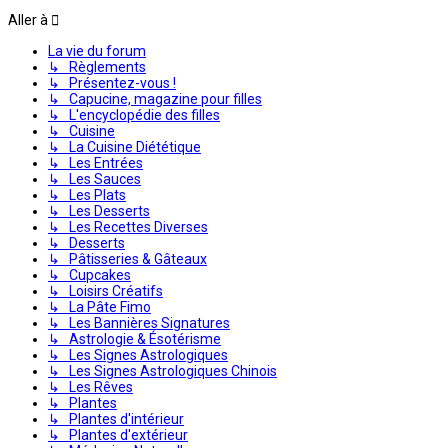
Aller à
La vie du forum
↳ Règlements
↳ Présentez-vous !
↳ Capucine, magazine pour filles
↳ L'encyclopédie des filles
↳ Cuisine
↳ La Cuisine Diététique
↳ Les Entrées
↳ Les Sauces
↳ Les Plats
↳ Les Desserts
↳ Les Recettes Diverses
↳ Desserts
↳ Pâtisseries & Gâteaux
↳ Cupcakes
↳ Loisirs Créatifs
↳ La Pâte Fimo
↳ Les Bannières Signatures
↳ Astrologie & Ésotérisme
↳ Les Signes Astrologiques
↳ Les Signes Astrologiques Chinois
↳ Les Rêves
↳ Plantes
↳ Plantes d'intérieur
↳ Plantes d'extérieur