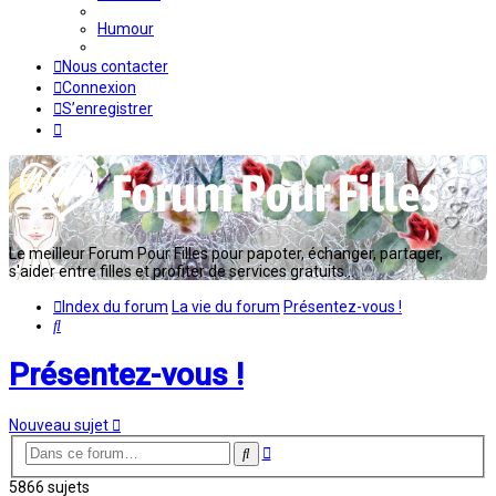
Humour
Nous contacter
Connexion
S’enregistrer
Le meilleur Forum Pour Filles pour papoter, échanger, partager,
s'aider entre filles et profiter de services gratuits...
Index du forum
La vie du forum
Présentez-vous !
Rechercher
Présentez-vous !
Nouveau sujet
Recherche
Rechercher
avancée
5866 sujets