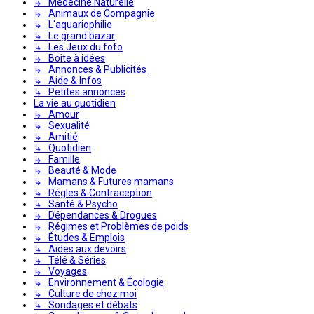
↳ Médecine Naturelle
↳ Animaux de Compagnie
↳ L'aquariophilie
↳ Le grand bazar
↳ Les Jeux du fofo
↳ Boite à idées
↳ Annonces & Publicités
↳ Aide & Infos
↳ Petites annonces
La vie au quotidien
↳ Amour
↳ Sexualité
↳ Amitié
↳ Quotidien
↳ Famille
↳ Beauté & Mode
↳ Mamans & Futures mamans
↳ Règles & Contraception
↳ Santé & Psycho
↳ Dépendances & Drogues
↳ Régimes et Problèmes de poids
↳ Études & Emplois
↳ Aides aux devoirs
↳ Télé & Séries
↳ Voyages
↳ Environnement & Écologie
↳ Culture de chez moi
↳ Sondages et débats