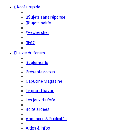
Accès rapide
Sujets sans réponse
Sujets actifs
Rechercher
FAQ
La vie du forum
Règlements
Présentez-vous
Capucine Magazine
Le grand bazar
Les jeux du fofo
Boite à idées
Annonces & Publicités
Aides & Infos