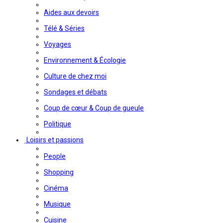
Aides aux devoirs
Télé & Séries
Voyages
Environnement & Écologie
Culture de chez moi
Sondages et débats
Coup de cœur & Coup de gueule
Politique
Loisirs et passions
People
Shopping
Cinéma
Musique
Cuisine