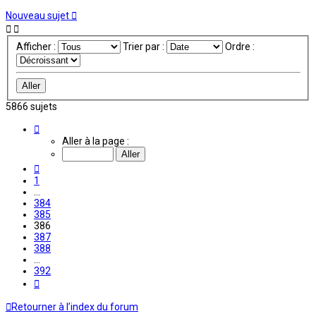
Nouveau sujet
Afficher :
Trier par :
Ordre :
5866 sujets
Page
386
Aller à la page :
sur
392
Précédente
1
…
384
385
386
387
388
…
392
Suivante
Retourner à l’index du forum