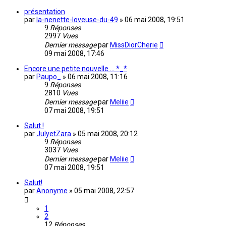
présentation
par
la-nenette-loveuse-du-49
»
06 mai 2008, 19:51
9
Réponses
2997
Vues
Dernier message
par
MissDiorCherie
09 mai 2008, 17:46
Encore une petite nouvelle ... *_*
par
Paupo_
»
06 mai 2008, 11:16
9
Réponses
2810
Vues
Dernier message
par
Meliie
07 mai 2008, 19:51
Salut !
par
JulyetZara
»
05 mai 2008, 20:12
9
Réponses
3037
Vues
Dernier message
par
Meliie
07 mai 2008, 19:51
Salut!
par
Anonyme
»
05 mai 2008, 22:57
1
2
12
Réponses