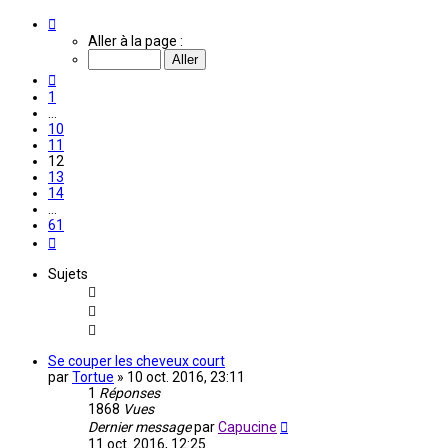
Page
12
Aller à la page :
sur
61
Précédente
1
…
10
11
12
13
14
…
61
Suivante
Sujets
Se couper les cheveux court
par
Tortue
»
10 oct. 2016, 23:11
1
Réponses
1868
Vues
Dernier message
par
Capucine
11 oct. 2016, 12:25