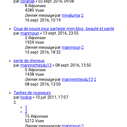
par
coranail
»
02 sept. 2016, 09:08
8
Réponses
4280
Vues
Dernier message
par
miyalumix
16 sept. 2016, 10:19
Coup de pouce pour partager mon blog : beauté et santé
par
manmoun
»
13 sept. 2016, 23:55
2
Réponses
1924
Vues
Dernier message
par
manmoun
15 sept. 2016, 18:32
perte de cheveux
par
marinnettesdu13
»
08 sept. 2016, 13:50
0
Réponses
1438
Vues
Dernier message
par
marinnettesdu13
08 sept. 2016, 13:50
Taches de rousseurs
par
hodrai
»
10 juil. 2011, 17:07
1
2
15
Réponses
5212
Vues
Dernier message
par
manmoun