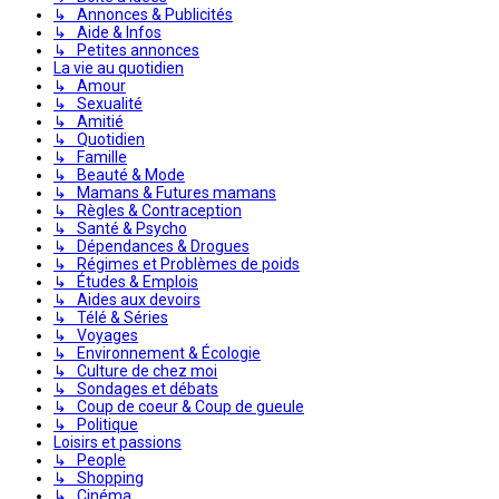
↳ Annonces & Publicités
↳ Aide & Infos
↳ Petites annonces
La vie au quotidien
↳ Amour
↳ Sexualité
↳ Amitié
↳ Quotidien
↳ Famille
↳ Beauté & Mode
↳ Mamans & Futures mamans
↳ Règles & Contraception
↳ Santé & Psycho
↳ Dépendances & Drogues
↳ Régimes et Problèmes de poids
↳ Études & Emplois
↳ Aides aux devoirs
↳ Télé & Séries
↳ Voyages
↳ Environnement & Écologie
↳ Culture de chez moi
↳ Sondages et débats
↳ Coup de coeur & Coup de gueule
↳ Politique
Loisirs et passions
↳ People
↳ Shopping
↳ Cinéma