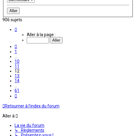
906 sujets
Page
12
Aller à la page :
sur
61
Précédente
1
…
10
11
12
13
14
…
61
Suivante
Retourner à l’index du forum
Aller à
La vie du forum
↳ Règlements
↳ Présentez-vous !