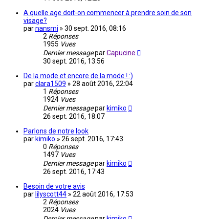
A quelle age doit-on commencer à prendre soin de son
visage?
par
nansmi
»
30 sept. 2016, 08:16
2
Réponses
1955
Vues
Dernier message
par
Capucine
30 sept. 2016, 13:56
De la mode et encore de la mode ! :)
par
clara1509
»
28 août 2016, 22:04
1
Réponses
1924
Vues
Dernier message
par
kimiko
26 sept. 2016, 18:07
Parlons de notre look
par
kimiko
»
26 sept. 2016, 17:43
0
Réponses
1497
Vues
Dernier message
par
kimiko
26 sept. 2016, 17:43
Besoin de votre avis
par
lilyscott44
»
22 août 2016, 17:53
2
Réponses
2024
Vues
Dernier message
par
kimiko