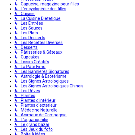
↳ Capucine, magazine pour filles
↳ L'encyclopédie des filles
↳ Cuisine
↳ La Cuisine Diététique
↳ Les Entrées
↳ Les Sauces
↳ Les Plats
↳ Les Desserts
↳ Les Recettes Diverses
↳ Desserts
↳ Pâtisseries & Gâteaux
↳ Cupcakes
↳ Loisirs Créatifs
↳ La Pâte Fimo
↳ Les Bannières Signatures
↳ Astrologie & Ésotérisme
↳ Les Signes Astrologiques
↳ Les Signes Astrologiques Chinois
↳ Les Rêves
↳ Plantes
↳ Plantes d'intérieur
↳ Plantes d'extérieur
↳ Médecine Naturelle
↳ Animaux de Compagnie
↳ L'aquariophilie
↳ Le grand bazar
↳ Les Jeux du fofo
↳ Boite à idées