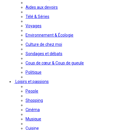
Aides aux devoirs
Télé & Séries
Voyages
Environnement & Écologie
Culture de chez moi
Sondages et débats
Coup de cœur & Coup de gueule
Politique
Loisirs et passions
People
Shopping
Cinéma
Musique
Cuisine