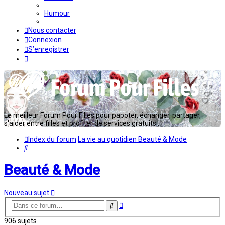
Humour
Nous contacter
Connexion
S’enregistrer
Le meilleur Forum Pour Filles pour papoter, échanger, partager,
s'aider entre filles et profiter de services gratuits...
Index du forum
La vie au quotidien
Beauté & Mode
Rechercher
Beauté & Mode
Nouveau sujet
Recherche
Rechercher
avancée
906 sujets