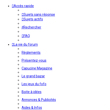
Accès rapide
Sujets sans réponse
Sujets actifs
Rechercher
FAQ
La vie du forum
Règlements
Présentez-vous
Capucine Magazine
Le grand bazar
Les jeux du fofo
Boite à idées
Annonces & Publicités
Aides & Infos