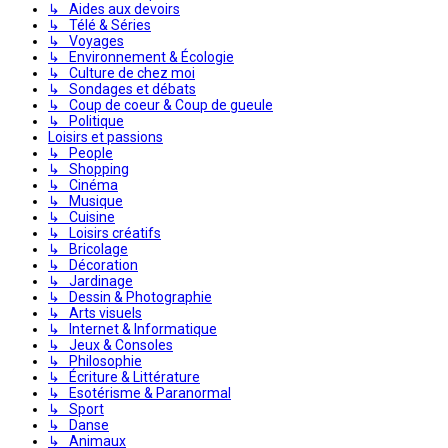
↳ Aides aux devoirs
↳ Télé & Séries
↳ Voyages
↳ Environnement & Écologie
↳ Culture de chez moi
↳ Sondages et débats
↳ Coup de coeur & Coup de gueule
↳ Politique
Loisirs et passions
↳ People
↳ Shopping
↳ Cinéma
↳ Musique
↳ Cuisine
↳ Loisirs créatifs
↳ Bricolage
↳ Décoration
↳ Jardinage
↳ Dessin & Photographie
↳ Arts visuels
↳ Internet & Informatique
↳ Jeux & Consoles
↳ Philosophie
↳ Écriture & Littérature
↳ Esotérisme & Paranormal
↳ Sport
↳ Danse
↳ Animaux