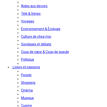
Aides aux devoirs
Télé & Séries
Voyages
Environnement & Écologie
Culture de chez moi
Sondages et débats
Coup de cœur & Coup de gueule
Politique
Loisirs et passions
People
Shopping
Cinéma
Musique
Cuisine