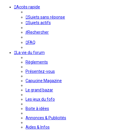
Accès rapide
Sujets sans réponse
Sujets actifs
Rechercher
FAQ
La vie du forum
Règlements
Présentez-vous
Capucine Magazine
Le grand bazar
Les jeux du fofo
Boite à idées
Annonces & Publicités
Aides & Infos