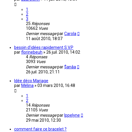
1
2
3
25
Réponses
10662
Vues
Dernier message
par
Carola
11 août 2010, 18:07
besoin d'idées rapidement S.V.P
par
florinebeuh
»
26 juil. 2010, 14:02
4
Réponses
3093
Vues
Dernier message
par
$anâa
26 juil. 2010, 21:11
Idée déco Mariage
par
Mélina
»
03 mars 2010, 16:48
1
2
14
Réponses
21105
Vues
Dernier message
par
Ippelyne
29 mai 2010, 12:30
comment faire ce bracelet ?