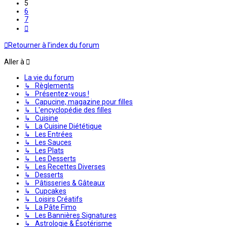
5
6
7
Suivante
Retourner à l’index du forum
Aller à
La vie du forum
↳ Règlements
↳ Présentez-vous !
↳ Capucine, magazine pour filles
↳ L'encyclopédie des filles
↳ Cuisine
↳ La Cuisine Diététique
↳ Les Entrées
↳ Les Sauces
↳ Les Plats
↳ Les Desserts
↳ Les Recettes Diverses
↳ Desserts
↳ Pâtisseries & Gâteaux
↳ Cupcakes
↳ Loisirs Créatifs
↳ La Pâte Fimo
↳ Les Bannières Signatures
↳ Astrologie & Ésotérisme