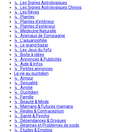
↳ Les Signes Astrologiques
↳ Les Signes Astrologiques Chinois
↳ Les Rêves
↳ Plantes
↳ Plantes d'intérieur
↳ Plantes d'extérieur
↳ Médecine Naturelle
↳ Animaux de Compagnie
↳ L'aquariophilie
↳ Le grand bazar
↳ Les Jeux du fofo
↳ Boite à idées
↳ Annonces & Publicités
↳ Aide & Infos
↳ Petites annonces
La vie au quotidien
↳ Amour
↳ Sexualité
↳ Amitié
↳ Quotidien
↳ Famille
↳ Beauté & Mode
↳ Mamans & Futures mamans
↳ Règles & Contraception
↳ Santé & Psycho
↳ Dépendances & Drogues
↳ Régimes et Problèmes de poids
↳ Études & Emplois