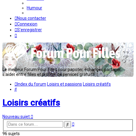
Humour
Nous contacter
Connexion
S’enregistrer
Le meilleur Forum Pour Filles pour papoter, échanger, partager,
s'aider entre filles et profiter de services gratuits...
Index du forum
Loisirs et passions
Loisirs créatifs
Rechercher
Loisirs créatifs
Nouveau sujet
Recherche
Rechercher
avancée
96 sujets