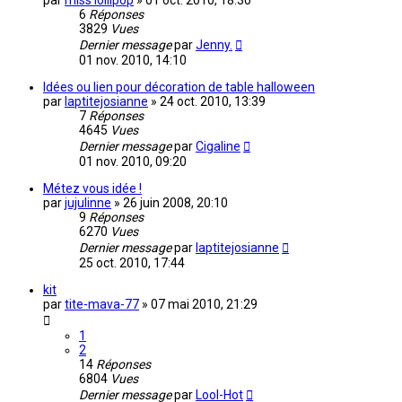
par
miss lollipop
»
01 oct. 2010, 18:30
6
Réponses
3829
Vues
Dernier message
par
Jenny.
01 nov. 2010, 14:10
Idées ou lien pour décoration de table halloween
par
laptitejosianne
»
24 oct. 2010, 13:39
7
Réponses
4645
Vues
Dernier message
par
Cigaline
01 nov. 2010, 09:20
Métez vous idée !
par
jujulinne
»
26 juin 2008, 20:10
9
Réponses
6270
Vues
Dernier message
par
laptitejosianne
25 oct. 2010, 17:44
kit
par
tite-mava-77
»
07 mai 2010, 21:29
1
2
14
Réponses
6804
Vues
Dernier message
par
Lool-Hot