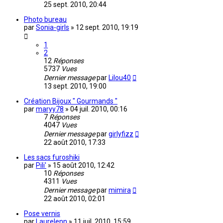
25 sept. 2010, 20:44
Photo bureau
par
Sonia-girls
»
12 sept. 2010, 19:19
1
2
12
Réponses
5737
Vues
Dernier message
par
Lilou40
13 sept. 2010, 19:00
Création Bijoux " Gourmands "
par
maryy78
»
04 juil. 2010, 00:16
7
Réponses
4047
Vues
Dernier message
par
girlyfizz
22 août 2010, 17:33
Les sacs furoshiki
par
Pili'
»
15 août 2010, 12:42
10
Réponses
4311
Vues
Dernier message
par
mimira
22 août 2010, 02:01
Pose vernis
par
Laurelenn
»
11 juil. 2010, 15:59