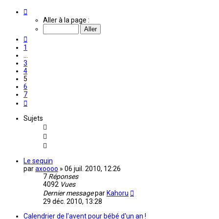
Page
5
Aller à la page :
sur
7
Précédente
1
…
3
4
5
6
7
Suivante
Sujets
Le sequin
par
axoooo
»
06 juil. 2010, 12:26
7
Réponses
4092
Vues
Dernier message
par
Kahoru
29 déc. 2010, 13:28
Calendrier de l'avent pour bébé d'un an !