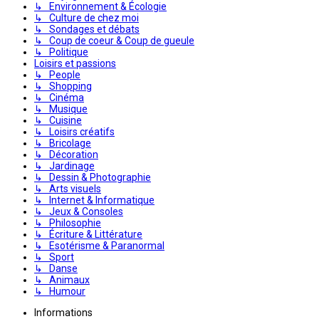
↳ Environnement & Écologie
↳ Culture de chez moi
↳ Sondages et débats
↳ Coup de coeur & Coup de gueule
↳ Politique
Loisirs et passions
↳ People
↳ Shopping
↳ Cinéma
↳ Musique
↳ Cuisine
↳ Loisirs créatifs
↳ Bricolage
↳ Décoration
↳ Jardinage
↳ Dessin & Photographie
↳ Arts visuels
↳ Internet & Informatique
↳ Jeux & Consoles
↳ Philosophie
↳ Écriture & Littérature
↳ Esotérisme & Paranormal
↳ Sport
↳ Danse
↳ Animaux
↳ Humour
Informations