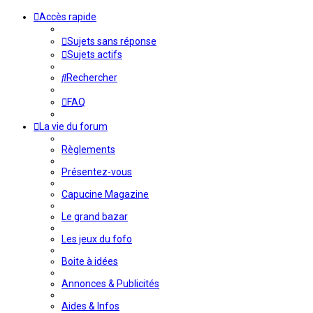
Accès rapide
Sujets sans réponse
Sujets actifs
Rechercher
FAQ
La vie du forum
Règlements
Présentez-vous
Capucine Magazine
Le grand bazar
Les jeux du fofo
Boite à idées
Annonces & Publicités
Aides & Infos