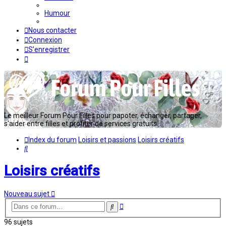
Humour
Nous contacter
Connexion
S’enregistrer
Le meilleur Forum Pour Filles pour papoter, échanger, partager,
s'aider entre filles et profiter de services gratuits...
Index du forum
Loisirs et passions
Loisirs créatifs
Rechercher
Loisirs créatifs
Nouveau sujet
Recherche
Rechercher
avancée
96 sujets