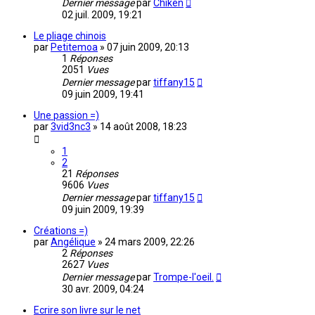
Dernier message
par
Chiken
02 juil. 2009, 19:21
Le pliage chinois
par
Petitemoa
»
07 juin 2009, 20:13
1
Réponses
2051
Vues
Dernier message
par
tiffany15
09 juin 2009, 19:41
Une passion =)
par
3vid3nc3
»
14 août 2008, 18:23
1
2
21
Réponses
9606
Vues
Dernier message
par
tiffany15
09 juin 2009, 19:39
Créations =)
par
Angélique
»
24 mars 2009, 22:26
2
Réponses
2627
Vues
Dernier message
par
Trompe-l'oeil.
30 avr. 2009, 04:24
Ecrire son livre sur le net