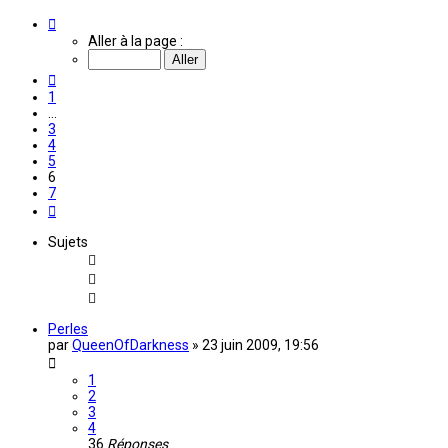
Page
6
Aller à la page :
sur
7
Précédente
1
…
3
4
5
6
7
Suivante
Sujets
Perles
par
QueenOfDarkness
»
23 juin 2009, 19:56
1
2
3
4
36
Réponses