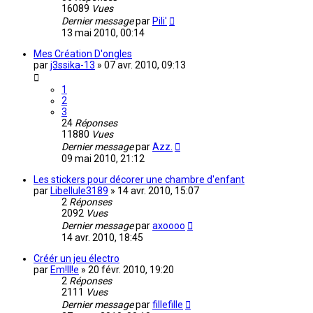
16089
Vues
Dernier message
par
Pili'
13 mai 2010, 00:14
Mes Création D'ongles
par
j3ssika-13
»
07 avr. 2010, 09:13
1
2
3
24
Réponses
11880
Vues
Dernier message
par
Azz.
09 mai 2010, 21:12
Les stickers pour décorer une chambre d'enfant
par
Libellule3189
»
14 avr. 2010, 15:07
2
Réponses
2092
Vues
Dernier message
par
axoooo
14 avr. 2010, 18:45
Créér un jeu électro
par
Em!ll!e
»
20 févr. 2010, 19:20
2
Réponses
2111
Vues
Dernier message
par
fillefille