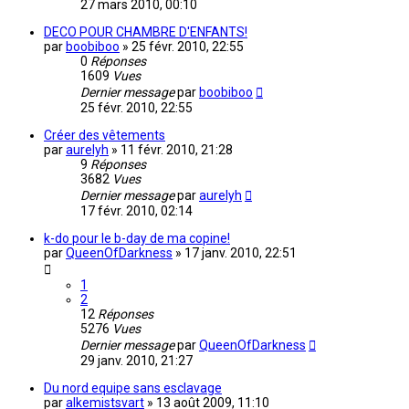
27 mars 2010, 00:10
DECO POUR CHAMBRE D'ENFANTS!
par
boobiboo
»
25 févr. 2010, 22:55
0
Réponses
1609
Vues
Dernier message
par
boobiboo
25 févr. 2010, 22:55
Créer des vêtements
par
aurelyh
»
11 févr. 2010, 21:28
9
Réponses
3682
Vues
Dernier message
par
aurelyh
17 févr. 2010, 02:14
k-do pour le b-day de ma copine!
par
QueenOfDarkness
»
17 janv. 2010, 22:51
1
2
12
Réponses
5276
Vues
Dernier message
par
QueenOfDarkness
29 janv. 2010, 21:27
Du nord equipe sans esclavage
par
alkemistsvart
»
13 août 2009, 11:10