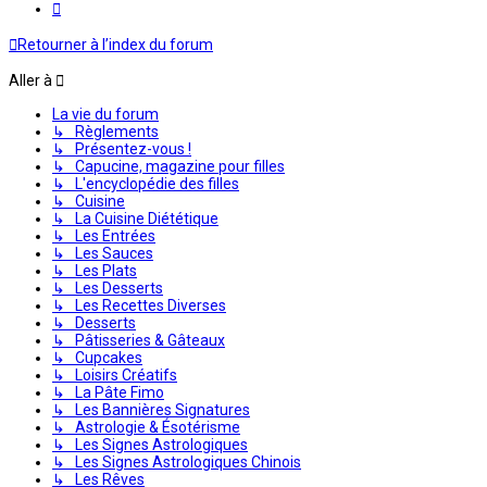
Suivante
Retourner à l’index du forum
Aller à
La vie du forum
↳ Règlements
↳ Présentez-vous !
↳ Capucine, magazine pour filles
↳ L'encyclopédie des filles
↳ Cuisine
↳ La Cuisine Diététique
↳ Les Entrées
↳ Les Sauces
↳ Les Plats
↳ Les Desserts
↳ Les Recettes Diverses
↳ Desserts
↳ Pâtisseries & Gâteaux
↳ Cupcakes
↳ Loisirs Créatifs
↳ La Pâte Fimo
↳ Les Bannières Signatures
↳ Astrologie & Ésotérisme
↳ Les Signes Astrologiques
↳ Les Signes Astrologiques Chinois
↳ Les Rêves