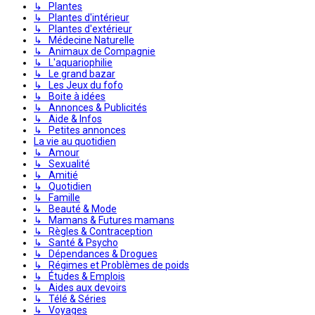
↳ Plantes
↳ Plantes d'intérieur
↳ Plantes d'extérieur
↳ Médecine Naturelle
↳ Animaux de Compagnie
↳ L'aquariophilie
↳ Le grand bazar
↳ Les Jeux du fofo
↳ Boite à idées
↳ Annonces & Publicités
↳ Aide & Infos
↳ Petites annonces
La vie au quotidien
↳ Amour
↳ Sexualité
↳ Amitié
↳ Quotidien
↳ Famille
↳ Beauté & Mode
↳ Mamans & Futures mamans
↳ Règles & Contraception
↳ Santé & Psycho
↳ Dépendances & Drogues
↳ Régimes et Problèmes de poids
↳ Études & Emplois
↳ Aides aux devoirs
↳ Télé & Séries
↳ Voyages