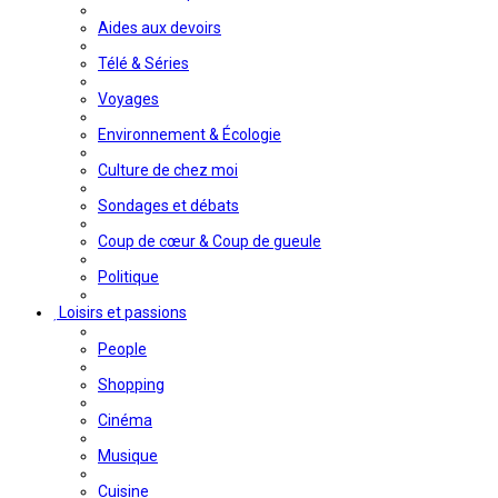
Aides aux devoirs
Télé & Séries
Voyages
Environnement & Écologie
Culture de chez moi
Sondages et débats
Coup de cœur & Coup de gueule
Politique
Loisirs et passions
People
Shopping
Cinéma
Musique
Cuisine