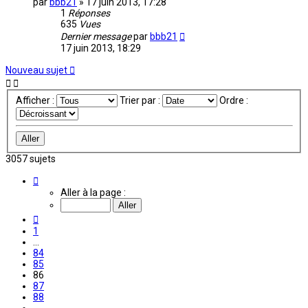
par
bbb21
»
17 juin 2013, 17:28
1
Réponses
635
Vues
Dernier message
par
bbb21
17 juin 2013, 18:29
Nouveau sujet
Afficher :
Trier par :
Ordre :
3057 sujets
Page
86
Aller à la page :
sur
204
Précédente
1
…
84
85
86
87
88
…