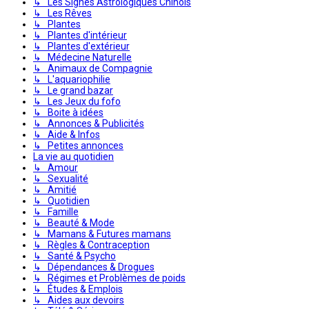
↳ Les Signes Astrologiques Chinois
↳ Les Rêves
↳ Plantes
↳ Plantes d'intérieur
↳ Plantes d'extérieur
↳ Médecine Naturelle
↳ Animaux de Compagnie
↳ L'aquariophilie
↳ Le grand bazar
↳ Les Jeux du fofo
↳ Boite à idées
↳ Annonces & Publicités
↳ Aide & Infos
↳ Petites annonces
La vie au quotidien
↳ Amour
↳ Sexualité
↳ Amitié
↳ Quotidien
↳ Famille
↳ Beauté & Mode
↳ Mamans & Futures mamans
↳ Règles & Contraception
↳ Santé & Psycho
↳ Dépendances & Drogues
↳ Régimes et Problèmes de poids
↳ Études & Emplois
↳ Aides aux devoirs