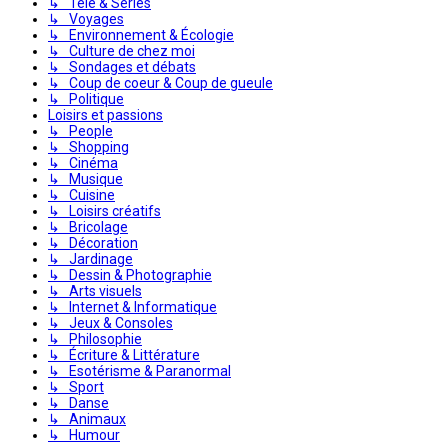
↳ Télé & Séries
↳ Voyages
↳ Environnement & Écologie
↳ Culture de chez moi
↳ Sondages et débats
↳ Coup de coeur & Coup de gueule
↳ Politique
Loisirs et passions
↳ People
↳ Shopping
↳ Cinéma
↳ Musique
↳ Cuisine
↳ Loisirs créatifs
↳ Bricolage
↳ Décoration
↳ Jardinage
↳ Dessin & Photographie
↳ Arts visuels
↳ Internet & Informatique
↳ Jeux & Consoles
↳ Philosophie
↳ Écriture & Littérature
↳ Esotérisme & Paranormal
↳ Sport
↳ Danse
↳ Animaux
↳ Humour