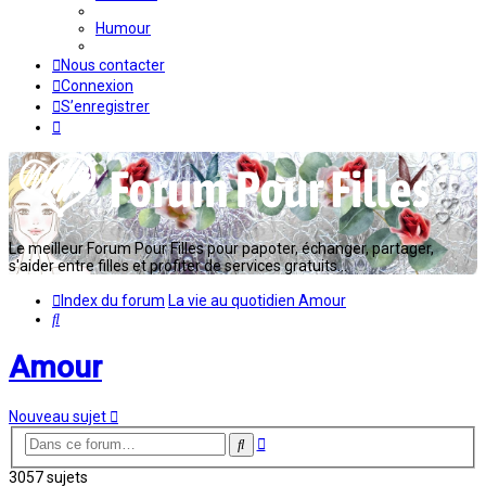
Humour
Nous contacter
Connexion
S’enregistrer
Le meilleur Forum Pour Filles pour papoter, échanger, partager,
s'aider entre filles et profiter de services gratuits...
Index du forum
La vie au quotidien
Amour
Rechercher
Amour
Nouveau sujet
Recherche
Rechercher
avancée
3057 sujets