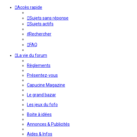
Accès rapide
Sujets sans réponse
Sujets actifs
Rechercher
FAQ
La vie du forum
Règlements
Présentez-vous
Capucine Magazine
Le grand bazar
Les jeux du fofo
Boite à idées
Annonces & Publicités
Aides & Infos