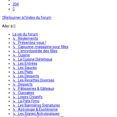
204
Suivante
Retourner à l’index du forum
Aller à
La vie du forum
↳ Règlements
↳ Présentez-vous !
↳ Capucine, magazine pour filles
↳ L'encyclopédie des filles
↳ Cuisine
↳ La Cuisine Diététique
↳ Les Entrées
↳ Les Sauces
↳ Les Plats
↳ Les Desserts
↳ Les Recettes Diverses
↳ Desserts
↳ Pâtisseries & Gâteaux
↳ Cupcakes
↳ Loisirs Créatifs
↳ La Pâte Fimo
↳ Les Bannières Signatures
↳ Astrologie & Ésotérisme
↳ Les Signes Astrologiques