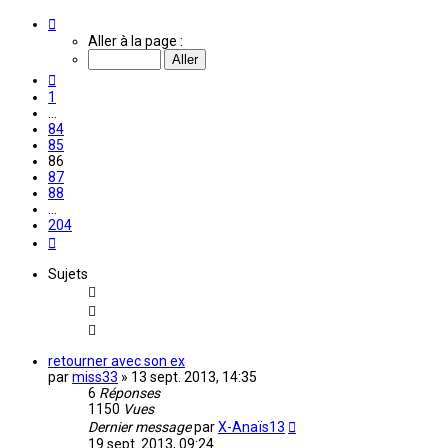
Page
86
Aller à la page :
sur
204
Précédente
1
…
84
85
86
87
88
…
204
Suivante
Sujets
retourner avec son ex
par
miss33
»
13 sept. 2013, 14:35
6
Réponses
1150
Vues
Dernier message
par
X-Anaïs13
19 sept. 2013, 09:24