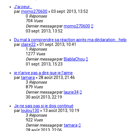
J'ai peur...
par
momo270600
»
03 sept. 2013, 13:52
0
Réponses
704
Vues
Dernier message
par
momo270600
03 sept. 2013, 13:52
Du mal à comprendre sa réaction après ma déclaration... help
par
claire22
»
01 sept. 2013, 10:41
1
Réponses
1277
Vues
Dernier message
par
BlablaChou
01 sept. 2013, 15:23
je n'arive pas a dire que je l'aime
par
tamara
»
28 août 2013, 21:46
3
Réponses
879
Vues
Dernier message
par
laurie34
30 août 2013, 22:19
Je ne sais pas si je dois continué
par
loulou130
»
13 août 2013, 10:19
3
Réponses
922
Vues
Dernier message
par
tamara
28 août 2013, 22:06