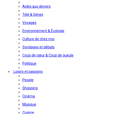
Aides aux devoirs
Télé & Séries
Voyages
Environnement & Écologie
Culture de chez moi
Sondages et débats
Coup de cœur & Coup de gueule
Politique
Loisirs et passions
People
Shopping
Cinéma
Musique
Cuisine