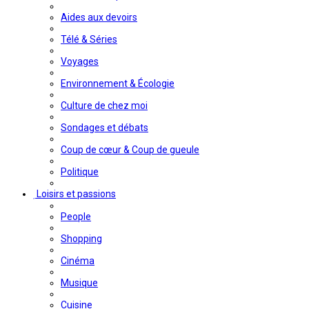
Aides aux devoirs
Télé & Séries
Voyages
Environnement & Écologie
Culture de chez moi
Sondages et débats
Coup de cœur & Coup de gueule
Politique
Loisirs et passions
People
Shopping
Cinéma
Musique
Cuisine