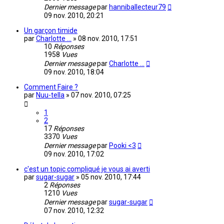
Dernier message
par
hanniballecteur79
09 nov. 2010, 20:21
Un garçon timide
par
Charlotte ...
»
08 nov. 2010, 17:51
10
Réponses
1958
Vues
Dernier message
par
Charlotte ...
09 nov. 2010, 18:04
Comment Faire ?
par
Nuu-tella
»
07 nov. 2010, 07:25
1
2
17
Réponses
3370
Vues
Dernier message
par
Pooki <3
09 nov. 2010, 17:02
c'est un topic compliqué je vous ai averti
par
sugar-sugar
»
05 nov. 2010, 17:44
2
Réponses
1210
Vues
Dernier message
par
sugar-sugar
07 nov. 2010, 12:32