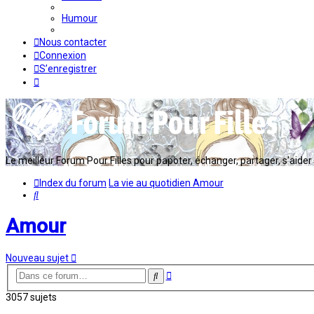
Humour
Nous contacter
Connexion
S’enregistrer
Le meilleur Forum Pour Filles pour papoter, échanger, partager, s'aider en
Index du forum
La vie au quotidien
Amour
Rechercher
Amour
Nouveau sujet
Recherche
Rechercher
avancée
3057 sujets