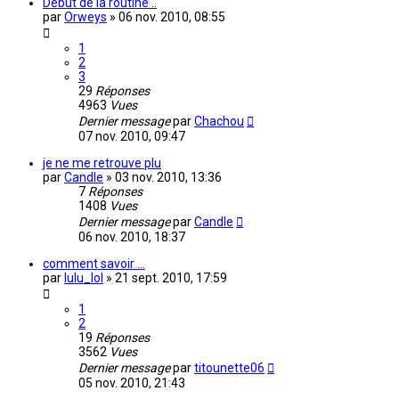
Début de la routine ..
par
Orweys
»
06 nov. 2010, 08:55
1
2
3
29
Réponses
4963
Vues
Dernier message
par
Chachou
07 nov. 2010, 09:47
je ne me retrouve plu
par
Candle
»
03 nov. 2010, 13:36
7
Réponses
1408
Vues
Dernier message
par
Candle
06 nov. 2010, 18:37
comment savoir ...
par
lulu_lol
»
21 sept. 2010, 17:59
1
2
19
Réponses
3562
Vues
Dernier message
par
titounette06
05 nov. 2010, 21:43