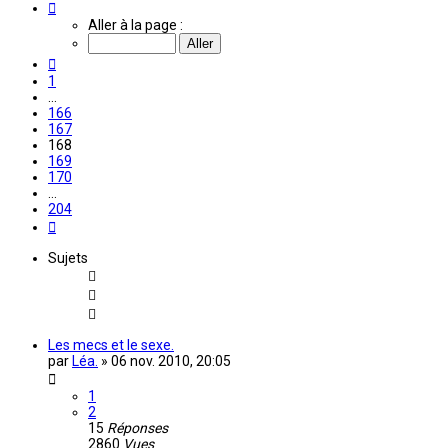
Page
168
Aller à la page :
sur
204
Précédente
1
…
166
167
168
169
170
…
204
Suivante
Sujets
Les mecs et le sexe.
par
Léa.
»
06 nov. 2010, 20:05
1
2
15
Réponses
2860
Vues