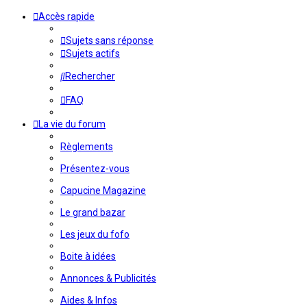
Accès rapide
Sujets sans réponse
Sujets actifs
Rechercher
FAQ
La vie du forum
Règlements
Présentez-vous
Capucine Magazine
Le grand bazar
Les jeux du fofo
Boite à idées
Annonces & Publicités
Aides & Infos