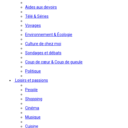
Aides aux devoirs
Télé & Séries
Voyages
Environnement & Écologie
Culture de chez moi
Sondages et débats
Coup de cœur & Coup de gueule
Politique
Loisirs et passions
People
Shopping
Cinéma
Musique
Cuisine