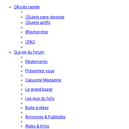
Accès rapide
Sujets sans réponse
Sujets actifs
Rechercher
FAQ
La vie du forum
Règlements
Présentez-vous
Capucine Magazine
Le grand bazar
Les jeux du fofo
Boite à idées
Annonces & Publicités
Aides & Infos