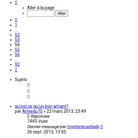
Page
54
Aller à la page :
sur
92
Précédente
1
…
52
53
54
55
56
…
92
Suivante
Sujets
qu'est ce qu'un bon amant?
par
Amiedu75
»
22 mars 2013, 23:49
2
Réponses
1443
Vues
Dernier message
par
mysterieuselady
26 sept. 2013, 13:50