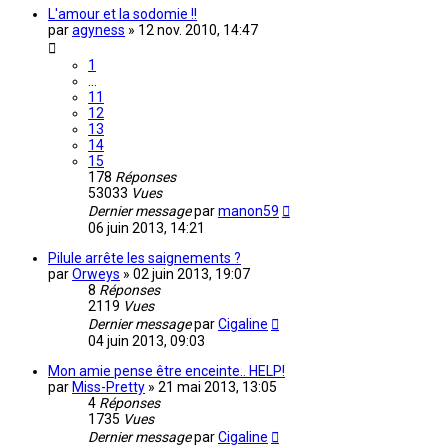
L'amour et la sodomie !!
par
agyness
»
12 nov. 2010, 14:47
1
…
11
12
13
14
15
178
Réponses
53033
Vues
Dernier message
par
manon59
06 juin 2013, 14:21
Pilule arrête les saignements ?
par
Orweys
»
02 juin 2013, 19:07
8
Réponses
2119
Vues
Dernier message
par
Cigaline
04 juin 2013, 09:03
Mon amie pense être enceinte.. HELP!
par
Miss-Pretty
»
21 mai 2013, 13:05
4
Réponses
1735
Vues
Dernier message
par
Cigaline