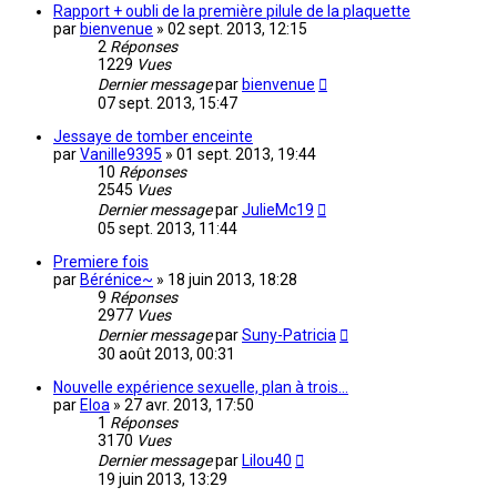
Rapport + oubli de la première pilule de la plaquette
par
bienvenue
»
02 sept. 2013, 12:15
2
Réponses
1229
Vues
Dernier message
par
bienvenue
07 sept. 2013, 15:47
Jessaye de tomber enceinte
par
Vanille9395
»
01 sept. 2013, 19:44
10
Réponses
2545
Vues
Dernier message
par
JulieMc19
05 sept. 2013, 11:44
Premiere fois
par
Bérénice~
»
18 juin 2013, 18:28
9
Réponses
2977
Vues
Dernier message
par
Suny-Patricia
30 août 2013, 00:31
Nouvelle expérience sexuelle, plan à trois...
par
Eloa
»
27 avr. 2013, 17:50
1
Réponses
3170
Vues
Dernier message
par
Lilou40
19 juin 2013, 13:29