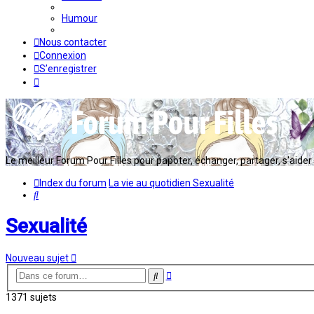
Humour
Nous contacter
Connexion
S’enregistrer
Le meilleur Forum Pour Filles pour papoter, échanger, partager, s'aider en
Index du forum
La vie au quotidien
Sexualité
Rechercher
Sexualité
Nouveau sujet
Recherche
Rechercher
avancée
1371 sujets