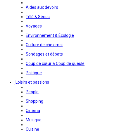
Aides aux devoirs
Télé & Séries
Voyages
Environnement & Écologie
Culture de chez moi
Sondages et débats
Coup de cœur & Coup de gueule
Politique
Loisirs et passions
People
Shopping
Cinéma
Musique
Cuisine