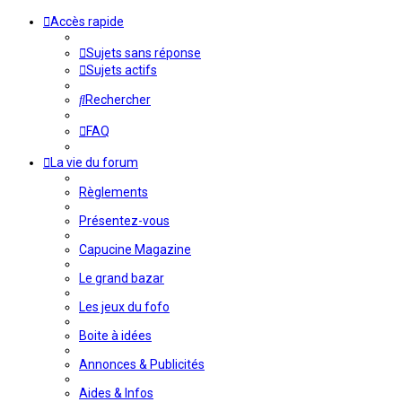
Accès rapide
Sujets sans réponse
Sujets actifs
Rechercher
FAQ
La vie du forum
Règlements
Présentez-vous
Capucine Magazine
Le grand bazar
Les jeux du fofo
Boite à idées
Annonces & Publicités
Aides & Infos