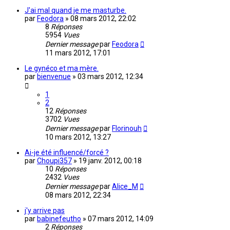
J'ai mal quand je me masturbe.
par
Feodora
»
08 mars 2012, 22:02
8
Réponses
5954
Vues
Dernier message
par
Feodora
11 mars 2012, 17:01
Le gynéco et ma mère.
par
bienvenue
»
03 mars 2012, 12:34
1
2
12
Réponses
3702
Vues
Dernier message
par
Florinouh
10 mars 2012, 13:27
Ai-je été influencé/forcé ?
par
Choupi357
»
19 janv. 2012, 00:18
10
Réponses
2432
Vues
Dernier message
par
Alice_M
08 mars 2012, 22:34
j'y arrive pas
par
babinefeutho
»
07 mars 2012, 14:09
2
Réponses