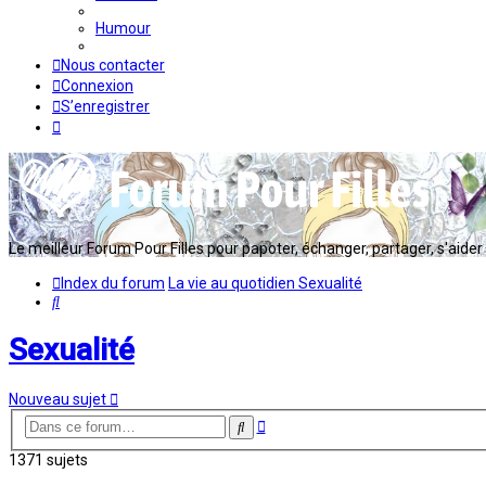
Humour
Nous contacter
Connexion
S’enregistrer
Le meilleur Forum Pour Filles pour papoter, échanger, partager, s'aider en
Index du forum
La vie au quotidien
Sexualité
Rechercher
Sexualité
Nouveau sujet
Recherche
Rechercher
avancée
1371 sujets