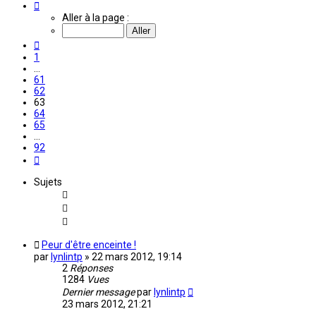
Page
63
Aller à la page :
sur
92
Précédente
1
…
61
62
63
64
65
…
92
Suivante
Sujets
Peur d'être enceinte !
par
lynlintp
»
22 mars 2012, 19:14
2
Réponses
1284
Vues
Dernier message
par
lynlintp
23 mars 2012, 21:21