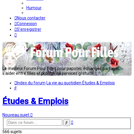
Humour
Nous contacter
Connexion
S’enregistrer
Le meilleur Forum Pour Filles pour papoter, échanger, partager,
s'aider entre filles et profiter de services gratuits...
Index du forum
La vie au quotidien
Études & Emplois
Rechercher
Études & Emplois
Nouveau sujet
Recherche
Rechercher
avancée
566 sujets