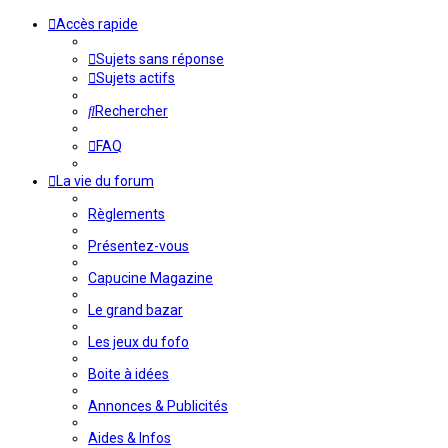
Accès rapide
Sujets sans réponse
Sujets actifs
Rechercher
FAQ
La vie du forum
Règlements
Présentez-vous
Capucine Magazine
Le grand bazar
Les jeux du fofo
Boite à idées
Annonces & Publicités
Aides & Infos