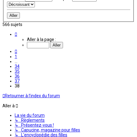
566 sujets
Page
38
Aller à la page :
sur
38
Précédente
1
…
34
35
36
37
38
Retourner à l’index du forum
Aller à
La vie du forum
↳ Règlements
↳ Présentez-vous !
↳ Capucine, magazine pour filles
↳ L'encyclopédie des filles