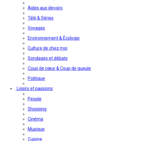
Aides aux devoirs
Télé & Séries
Voyages
Environnement & Écologie
Culture de chez moi
Sondages et débats
Coup de cœur & Coup de gueule
Politique
Loisirs et passions
People
Shopping
Cinéma
Musique
Cuisine