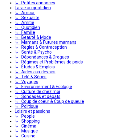
↳ Petites annonces
La vie au quotidien
↳ Amour
↳ Sexualité
↳ Amitié
↳ Quotidien
↳ Famille
↳ Beauté & Mode
↳ Mamans & Futures mamans
↳ Règles & Contraception
↳ Santé & Psycho
↳ Dépendances & Drogues
↳ Régimes et Problèmes de poids
↳ Études & Emplois
↳ Aides aux devoirs
↳ Télé & Séries
↳ Voyages
↳ Environnement & Écologie
↳ Culture de chez moi
↳ Sondages et débats
↳ Coup de coeur & Coup de gueule
↳ Politique
Loisirs et passions
↳ People
↳ Shopping
↳ Cinéma
↳ Musique
↳ Cuisine