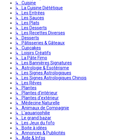
↳ Cuisine
↳ La Cuisine Diététique
↳ Les Entrées
↳ Les Sauces
↳ Les Plats
↳ Les Desserts
↳ Les Recettes Diverses
↳ Desserts
↳ Pâtisseries & Gâteaux
↳ Cupcakes
↳ Loisirs Créatifs
↳ La Pâte Fimo
↳ Les Bannières Signatures
↳ Astrologie & Ésotérisme
↳ Les Signes Astrologiques
↳ Les Signes Astrologiques Chinois
↳ Les Rêves
↳ Plantes
↳ Plantes d'intérieur
↳ Plantes d'extérieur
↳ Médecine Naturelle
↳ Animaux de Compagnie
↳ L'aquariophilie
↳ Le grand bazar
↳ Les Jeux du fofo
↳ Boite à idées
↳ Annonces & Publicités
↳ Aide & Infos