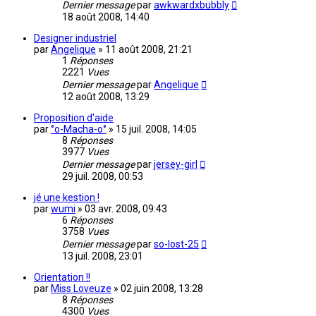
Dernier message
par
awkwardxbubbly
18 août 2008, 14:40
Designer industriel
par
Angelique
»
11 août 2008, 21:21
1
Réponses
2221
Vues
Dernier message
par
Angelique
12 août 2008, 13:29
Proposition d'aide
par
°o-Macha-o°
»
15 juil. 2008, 14:05
8
Réponses
3977
Vues
Dernier message
par
jersey-girl
29 juil. 2008, 00:53
jé une kestion !
par
wumi
»
03 avr. 2008, 09:43
6
Réponses
3758
Vues
Dernier message
par
so-lost-25
13 juil. 2008, 23:01
Orientation !!
par
Miss Loveuze
»
02 juin 2008, 13:28
8
Réponses
4300
Vues