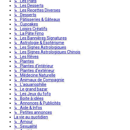
↳ Les Plats
↳ Les Desserts
↳ Les Recettes Diverses
↳ Desserts
↳ Pâtisseries & Gâteaux
↳ Cupcakes
↳ Loisirs Créatifs
↳ La Pâte Fimo
↳ Les Bannières Signatures
↳ Astrologie & Ésotérisme
↳ Les Signes Astrologiques
↳ Les Signes Astrologiques Chinois
↳ Les Rêves
↳ Plantes
↳ Plantes d'intérieur
↳ Plantes d'extérieur
↳ Médecine Naturelle
↳ Animaux de Compagnie
↳ L'aquariophilie
↳ Le grand bazar
↳ Les Jeux du fofo
↳ Boite à idées
↳ Annonces & Publicités
↳ Aide & Infos
↳ Petites annonces
La vie au quotidien
↳ Amour
↳ Sexualité