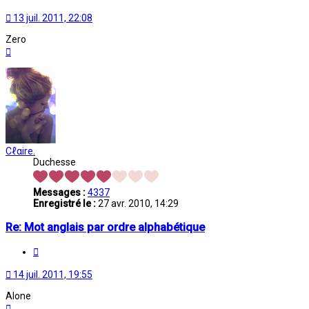
13 juil. 2011, 22:08
Zero
Haut
Cℓαire.
Duchesse
Messages :
4337
Enregistré le :
27 avr. 2010, 14:29
Re: Mot anglais par ordre alphabétique
Citation
14 juil. 2011, 19:55
Alone
Haut