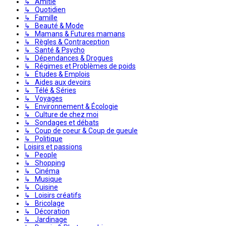
↳ Amitié
↳ Quotidien
↳ Famille
↳ Beauté & Mode
↳ Mamans & Futures mamans
↳ Règles & Contraception
↳ Santé & Psycho
↳ Dépendances & Drogues
↳ Régimes et Problèmes de poids
↳ Études & Emplois
↳ Aides aux devoirs
↳ Télé & Séries
↳ Voyages
↳ Environnement & Écologie
↳ Culture de chez moi
↳ Sondages et débats
↳ Coup de coeur & Coup de gueule
↳ Politique
Loisirs et passions
↳ People
↳ Shopping
↳ Cinéma
↳ Musique
↳ Cuisine
↳ Loisirs créatifs
↳ Bricolage
↳ Décoration
↳ Jardinage