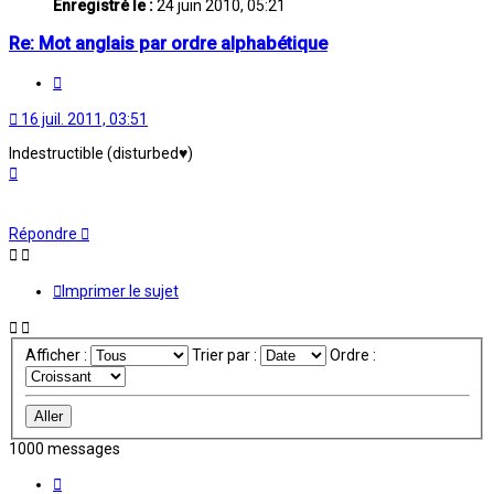
Enregistré le :
24 juin 2010, 05:21
Re: Mot anglais par ordre alphabétique
Citation
16 juil. 2011, 03:51
Indestructible (disturbed♥)
Haut
Répondre
Imprimer le sujet
Afficher :
Trier par :
Ordre :
1000 messages
Page