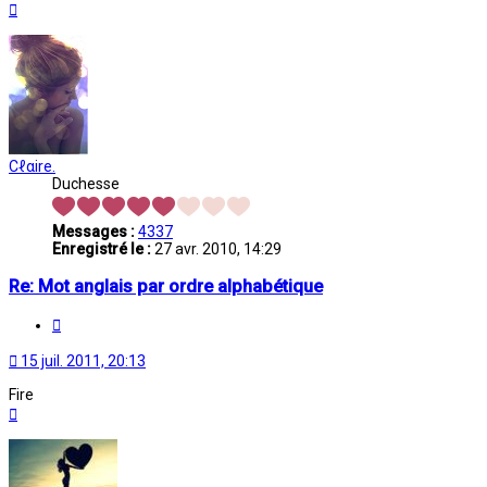
Haut
Cℓαire.
Duchesse
Messages :
4337
Enregistré le :
27 avr. 2010, 14:29
Re: Mot anglais par ordre alphabétique
Citation
15 juil. 2011, 20:13
Fire
Haut