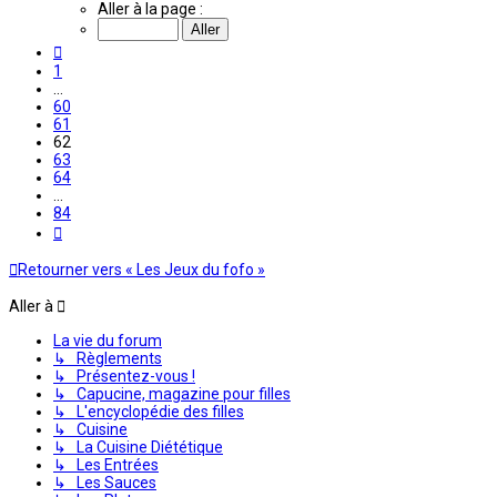
62
Aller à la page :
sur
84
Précédente
1
…
60
61
62
63
64
…
84
Suivante
Retourner vers « Les Jeux du fofo »
Aller à
La vie du forum
↳ Règlements
↳ Présentez-vous !
↳ Capucine, magazine pour filles
↳ L'encyclopédie des filles
↳ Cuisine
↳ La Cuisine Diététique
↳ Les Entrées
↳ Les Sauces