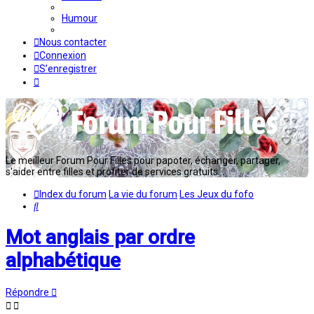
Humour
Nous contacter
Connexion
S’enregistrer
Le meilleur Forum Pour Filles pour papoter, échanger, partager,
s'aider entre filles et profiter de services gratuits...
Index du forum
La vie du forum
Les Jeux du fofo
Rechercher
Mot anglais par ordre
alphabétique
Répondre