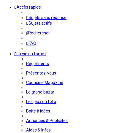
Accès rapide
Sujets sans réponse
Sujets actifs
Rechercher
FAQ
La vie du forum
Règlements
Présentez-vous
Capucine Magazine
Le grand bazar
Les jeux du fofo
Boite à idées
Annonces & Publicités
Aides & Infos