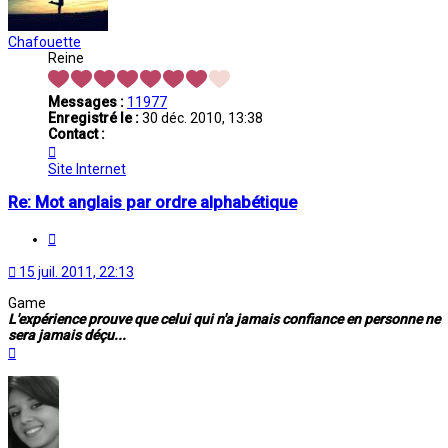
Chafouette
Reine
Messages :
11977
Enregistré le :
30 déc. 2010, 13:38
Contact :
Contacter
Chafouette
Site Internet
Re: Mot anglais par ordre alphabétique
Citation
15 juil. 2011, 22:13
Game
L'expérience prouve que celui qui n'a jamais confiance en personne ne
sera jamais déçu...
Haut