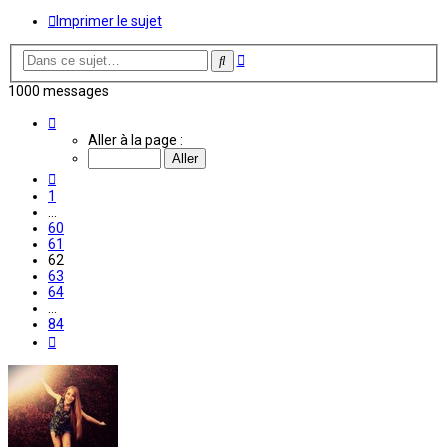
Imprimer le sujet
Recherche
Rechercher
avancée
1000 messages
Page
62
Aller à la page :
sur
84
Précédente
1
…
60
61
62
63
64
…
84
Suivante