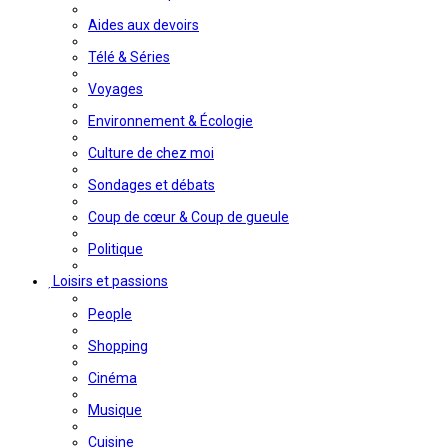
Aides aux devoirs
Télé & Séries
Voyages
Environnement & Écologie
Culture de chez moi
Sondages et débats
Coup de cœur & Coup de gueule
Politique
Loisirs et passions
People
Shopping
Cinéma
Musique
Cuisine