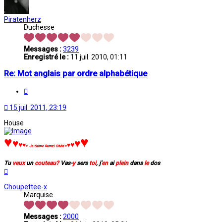
Piratenherz
Duchesse
Messages :
3239
Enregistré le :
11 juil. 2010, 01:11
Re: Mot anglais par ordre alphabétique
Citation
15 juil. 2011, 23:19
House
♥
♥
♥
♥
♥
♥
♥
♥
♥
Je t'aime Ramzi Chéri
♥
Tu
veux
un
couteau?
Vas-
y
sers
toi
, j'
en
ai
plein
dans
le
dos
Haut
Choupettee-x
Marquise
Messages :
2000