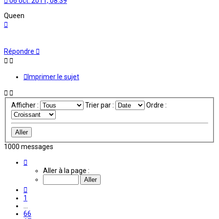
06 oct. 2011, 08:39
Queen
Haut
Répondre
Imprimer le sujet
Afficher :
Trier par :
Ordre :
1000 messages
Page
68
Aller à la page :
sur
84
Précédente
1
…
66