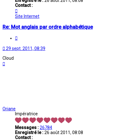
Enregistré le :
26 août 2011, 08:08
Contact :
Contacter
Oriane
Site Internet
Re: Mot anglais par ordre alphabétique
Citation
29 sept. 2011, 08:39
Cloud
Haut
Oriane
Impératrice
Messages :
26784
Enregistré le :
26 août 2011, 08:08
Contact :