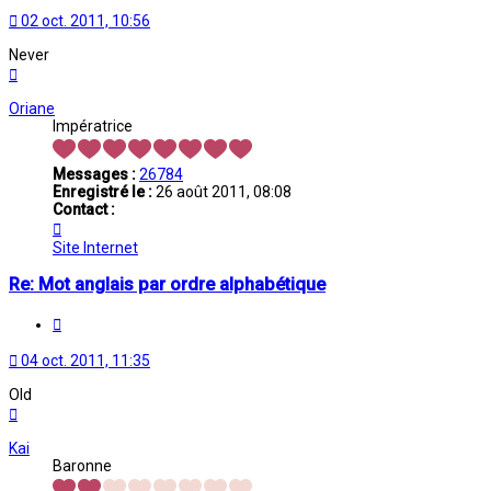
02 oct. 2011, 10:56
Never
Haut
Oriane
Impératrice
Messages :
26784
Enregistré le :
26 août 2011, 08:08
Contact :
Contacter
Oriane
Site Internet
Re: Mot anglais par ordre alphabétique
Citation
04 oct. 2011, 11:35
Old
Haut
Kai
Baronne