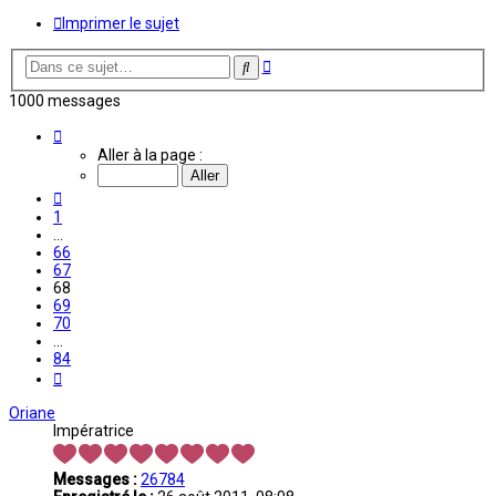
Imprimer le sujet
Recherche
Rechercher
avancée
1000 messages
Page
68
Aller à la page :
sur
84
Précédente
1
…
66
67
68
69
70
…
84
Suivante
Oriane
Impératrice
Messages :
26784