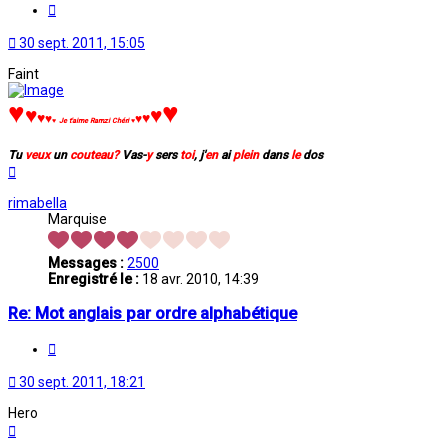
Citation
30 sept. 2011, 15:05
Faint
♥
♥
♥
♥
♥
♥
♥
♥
♥
Je t'aime Ramzi Chéri
♥
Tu
veux
un
couteau?
Vas-
y
sers
toi
, j'
en
ai
plein
dans
le
dos
Haut
rimabella
Marquise
Messages :
2500
Enregistré le :
18 avr. 2010, 14:39
Re: Mot anglais par ordre alphabétique
Citation
30 sept. 2011, 18:21
Hero
Haut