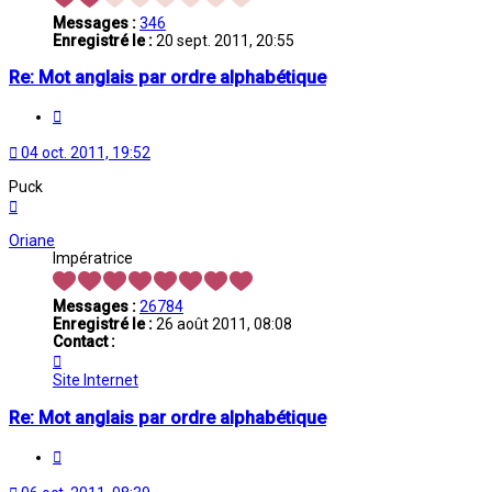
Messages :
346
Enregistré le :
20 sept. 2011, 20:55
Re: Mot anglais par ordre alphabétique
Citation
04 oct. 2011, 19:52
Puck
Haut
Oriane
Impératrice
Messages :
26784
Enregistré le :
26 août 2011, 08:08
Contact :
Contacter
Oriane
Site Internet
Re: Mot anglais par ordre alphabétique
Citation