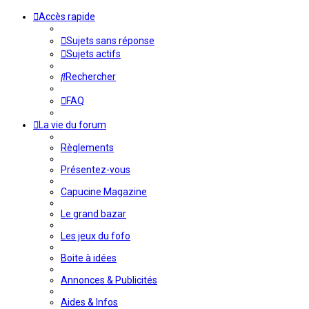
Accès rapide
Sujets sans réponse
Sujets actifs
Rechercher
FAQ
La vie du forum
Règlements
Présentez-vous
Capucine Magazine
Le grand bazar
Les jeux du fofo
Boite à idées
Annonces & Publicités
Aides & Infos