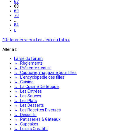
67
68
69
70
…
84
Suivante
Retourner vers « Les Jeux du fofo »
Aller à
La vie du forum
↳ Règlements
↳ Présentez-vous !
↳ Capucine, magazine pour filles
↳ L'encyclopédie des filles
↳ Cuisine
↳ La Cuisine Diététique
↳ Les Entrées
↳ Les Sauces
↳ Les Plats
↳ Les Desserts
↳ Les Recettes Diverses
↳ Desserts
↳ Pâtisseries & Gâteaux
↳ Cupcakes
↳ Loisirs Créatifs