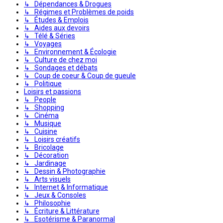
↳ Dépendances & Drogues
↳ Régimes et Problèmes de poids
↳ Études & Emplois
↳ Aides aux devoirs
↳ Télé & Séries
↳ Voyages
↳ Environnement & Écologie
↳ Culture de chez moi
↳ Sondages et débats
↳ Coup de coeur & Coup de gueule
↳ Politique
Loisirs et passions
↳ People
↳ Shopping
↳ Cinéma
↳ Musique
↳ Cuisine
↳ Loisirs créatifs
↳ Bricolage
↳ Décoration
↳ Jardinage
↳ Dessin & Photographie
↳ Arts visuels
↳ Internet & Informatique
↳ Jeux & Consoles
↳ Philosophie
↳ Écriture & Littérature
↳ Esotérisme & Paranormal