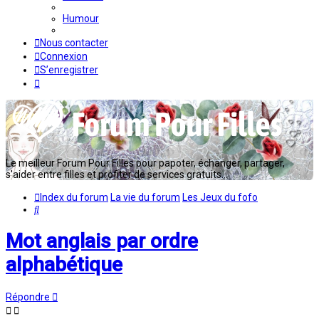
Humour
Nous contacter
Connexion
S’enregistrer
Le meilleur Forum Pour Filles pour papoter, échanger, partager,
s'aider entre filles et profiter de services gratuits...
Index du forum
La vie du forum
Les Jeux du fofo
Rechercher
Mot anglais par ordre
alphabétique
Répondre