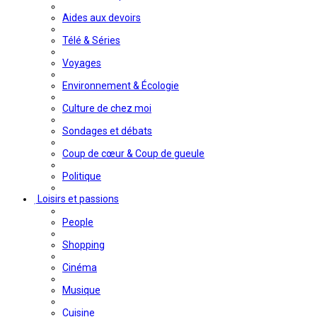
Aides aux devoirs
Télé & Séries
Voyages
Environnement & Écologie
Culture de chez moi
Sondages et débats
Coup de cœur & Coup de gueule
Politique
Loisirs et passions
People
Shopping
Cinéma
Musique
Cuisine