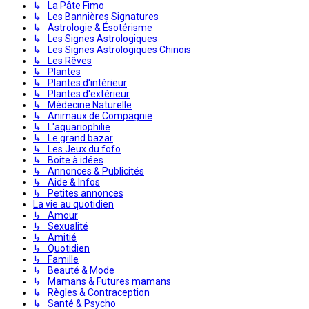
↳ La Pâte Fimo
↳ Les Bannières Signatures
↳ Astrologie & Ésotérisme
↳ Les Signes Astrologiques
↳ Les Signes Astrologiques Chinois
↳ Les Rêves
↳ Plantes
↳ Plantes d'intérieur
↳ Plantes d'extérieur
↳ Médecine Naturelle
↳ Animaux de Compagnie
↳ L'aquariophilie
↳ Le grand bazar
↳ Les Jeux du fofo
↳ Boite à idées
↳ Annonces & Publicités
↳ Aide & Infos
↳ Petites annonces
La vie au quotidien
↳ Amour
↳ Sexualité
↳ Amitié
↳ Quotidien
↳ Famille
↳ Beauté & Mode
↳ Mamans & Futures mamans
↳ Règles & Contraception
↳ Santé & Psycho