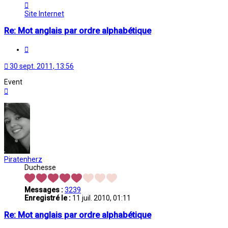
Contacter
Oriane
Site Internet
Re: Mot anglais par ordre alphabétique
Citation
30 sept. 2011, 13:56
Event
Haut
Piratenherz
Duchesse
Messages :
3239
Enregistré le :
11 juil. 2010, 01:11
Re: Mot anglais par ordre alphabétique