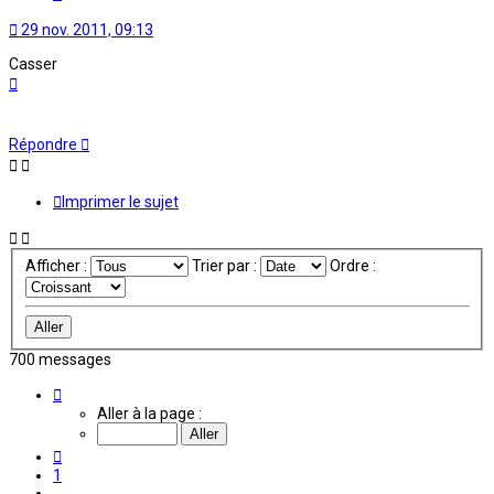
29 nov. 2011, 09:13
Casser
Haut
Répondre
Imprimer le sujet
Afficher :
Trier par :
Ordre :
700 messages
Page
46
Aller à la page :
sur
59
Précédente
1
…