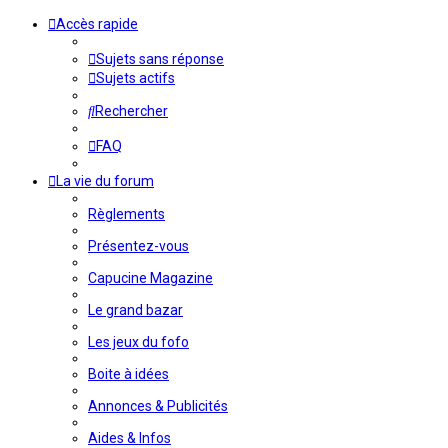
Accès rapide
Sujets sans réponse
Sujets actifs
Rechercher
FAQ
La vie du forum
Règlements
Présentez-vous
Capucine Magazine
Le grand bazar
Les jeux du fofo
Boite à idées
Annonces & Publicités
Aides & Infos