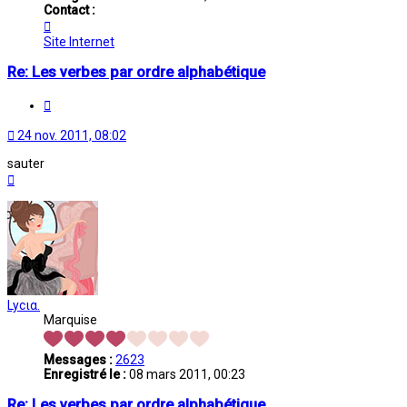
Contact :
Contacter
Oriane
Site Internet
Re: Les verbes par ordre alphabétique
Citation
24 nov. 2011, 08:02
sauter
Haut
Lycια.
Marquise
Messages :
2623
Enregistré le :
08 mars 2011, 00:23
Re: Les verbes par ordre alphabétique