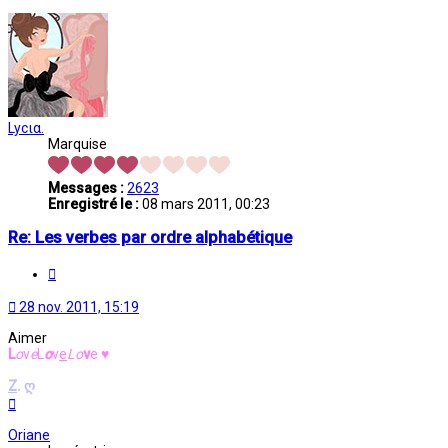
Lycια.
Marquise
Messages :
2623
Enregistré le :
08 mars 2011, 00:23
Re: Les verbes par ordre alphabétique
Citation
28 nov. 2011, 15:19
Aimer
L
o
v
e
L
o
v
e
L
o
v
e
♥
Z
.
ღ
Haut
Oriane