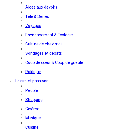
Aides aux devoirs
Télé & Séries
Voyages
Environnement & Écologie
Culture de chez moi
Sondages et débats
Coup de cœur & Coup de gueule
Politique
Loisirs et passions
People
Shopping
Cinéma
Musique
Cuisine