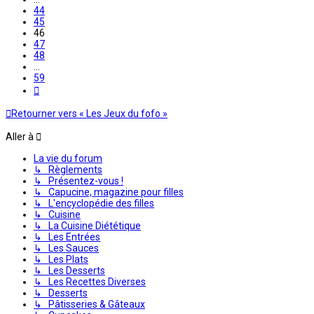
44
45
46
47
48
…
59
Suivante
Retourner vers « Les Jeux du fofo »
Aller à
La vie du forum
↳ Règlements
↳ Présentez-vous !
↳ Capucine, magazine pour filles
↳ L'encyclopédie des filles
↳ Cuisine
↳ La Cuisine Diététique
↳ Les Entrées
↳ Les Sauces
↳ Les Plats
↳ Les Desserts
↳ Les Recettes Diverses
↳ Desserts
↳ Pâtisseries & Gâteaux