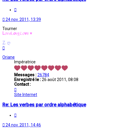
Citation
24 nov. 2011, 13:39
Tourner
L
o
v
e
L
o
v
e
L
o
v
e
♥
Z
.
ღ
Haut
Oriane
Impératrice
Messages :
26784
Enregistré le :
26 août 2011, 08:08
Contact :
Contacter
Oriane
Site Internet
Re: Les verbes par ordre alphabétique
Citation
24 nov. 2011, 14:46