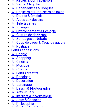
↳ Règles & Contraception
↳ Santé & Psycho
↳ Dépendances & Drogues
↳ Régimes et Problèmes de poids
↳ Études & Emplois
↳ Aides aux devoirs
↳ Télé & Séries
↳ Voyages
↳ Environnement & Écologie
↳ Culture de chez moi
↳ Sondages et débats
↳ Coup de coeur & Coup de gueule
↳ Politique
Loisirs et passions
↳ People
↳ Shopping
↳ Cinéma
↳ Musique
↳ Cuisine
↳ Loisirs créatifs
↳ Bricolage
↳ Décoration
↳ Jardinage
↳ Dessin & Photographie
↳ Arts visuels
↳ Internet & Informatique
↳ Jeux & Consoles
↳ Philosophie