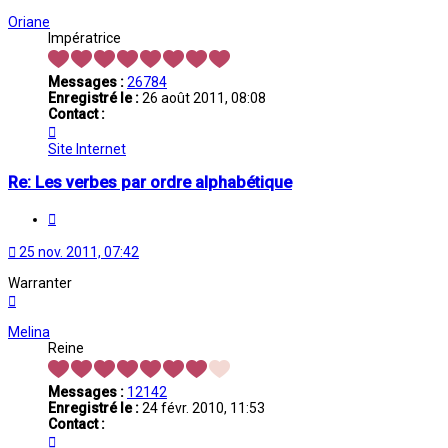
Oriane
Impératrice
Messages :
26784
Enregistré le :
26 août 2011, 08:08
Contact :
Contacter
Oriane
Site Internet
Re: Les verbes par ordre alphabétique
Citation
25 nov. 2011, 07:42
Warranter
Haut
Melina
Reine
Messages :
12142
Enregistré le :
24 févr. 2010, 11:53
Contact :
Contacter