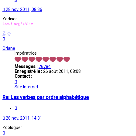
28 nov. 2011, 08:36
Yodiser
L
o
v
e
L
o
v
e
L
o
v
e
♥
Z
.
ღ
Haut
Oriane
Impératrice
Messages :
26784
Enregistré le :
26 août 2011, 08:08
Contact :
Contacter
Oriane
Site Internet
Re: Les verbes par ordre alphabétique
Citation
28 nov. 2011, 14:31
Zoologuer
Haut