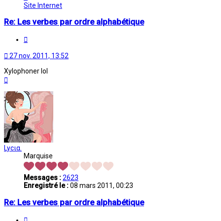
Melina
Site Internet
Re: Les verbes par ordre alphabétique
Citation
27 nov. 2011, 13:52
Xylophoner lol
Haut
Lycια.
Marquise
Messages :
2623
Enregistré le :
08 mars 2011, 00:23
Re: Les verbes par ordre alphabétique
Citation