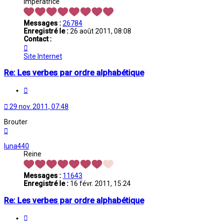
Impératrice
Messages :
26784
Enregistré le :
26 août 2011, 08:08
Contact :
Contacter
Oriane
Site Internet
Re: Les verbes par ordre alphabétique
Citation
29 nov. 2011, 07:48
Brouter
Haut
luna440
Reine
Messages :
11643
Enregistré le :
16 févr. 2011, 15:24
Re: Les verbes par ordre alphabétique
Citation