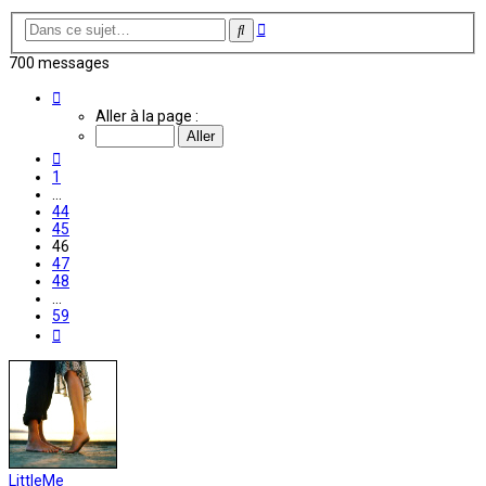
Recherche
Rechercher
avancée
700 messages
Page
46
Aller à la page :
sur
59
Précédente
1
…
44
45
46
47
48
…
59
Suivante
LittleMe