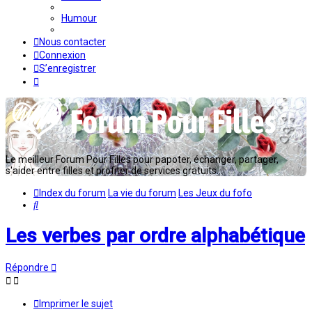
Humour
Nous contacter
Connexion
S’enregistrer
Le meilleur Forum Pour Filles pour papoter, échanger, partager,
s'aider entre filles et profiter de services gratuits...
Index du forum
La vie du forum
Les Jeux du fofo
Rechercher
Les verbes par ordre alphabétique
Répondre
Imprimer le sujet