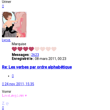
Uriner
Haut
Lycια.
Marquise
Messages :
2623
Enregistré le :
08 mars 2011, 00:23
Re: Les verbes par ordre alphabétique
Citation
24 nov. 2011, 15:35
Vomir
L
o
v
e
L
o
v
e
L
o
v
e
♥
Z
.
ღ
Haut