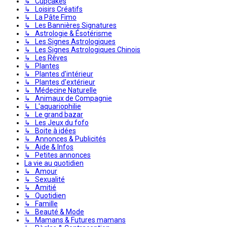
↳ Cupcakes
↳ Loisirs Créatifs
↳ La Pâte Fimo
↳ Les Bannières Signatures
↳ Astrologie & Ésotérisme
↳ Les Signes Astrologiques
↳ Les Signes Astrologiques Chinois
↳ Les Rêves
↳ Plantes
↳ Plantes d'intérieur
↳ Plantes d'extérieur
↳ Médecine Naturelle
↳ Animaux de Compagnie
↳ L'aquariophilie
↳ Le grand bazar
↳ Les Jeux du fofo
↳ Boite à idées
↳ Annonces & Publicités
↳ Aide & Infos
↳ Petites annonces
La vie au quotidien
↳ Amour
↳ Sexualité
↳ Amitié
↳ Quotidien
↳ Famille
↳ Beauté & Mode
↳ Mamans & Futures mamans