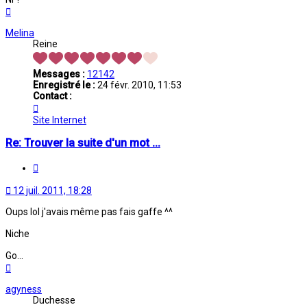
Haut
Melina
Reine
Messages :
12142
Enregistré le :
24 févr. 2010, 11:53
Contact :
Contacter
Melina
Site Internet
Re: Trouver la suite d'un mot ...
Citation
12 juil. 2011, 18:28
Oups lol j'avais même pas fais gaffe ^^
Niche
Go...
Haut
agyness
Duchesse