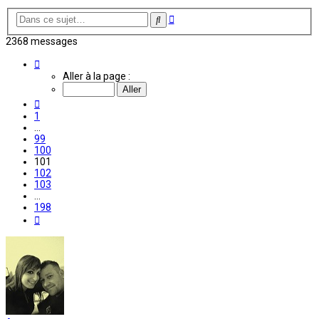
Recherche
Rechercher
avancée
2368 messages
Page
101
Aller à la page :
sur
198
Précédente
1
…
99
100
101
102
103
…
198
Suivante