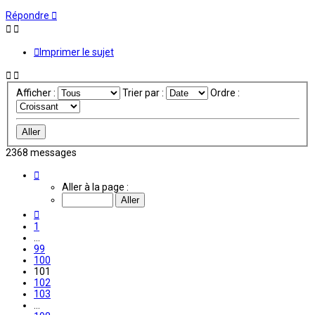
Répondre
Imprimer le sujet
Afficher :
Trier par :
Ordre :
2368 messages
Page
101
Aller à la page :
sur
198
Précédente
1
…
99
100
101
102
103
…