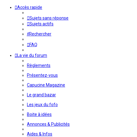
Accès rapide
Sujets sans réponse
Sujets actifs
Rechercher
FAQ
La vie du forum
Règlements
Présentez-vous
Capucine Magazine
Le grand bazar
Les jeux du fofo
Boite à idées
Annonces & Publicités
Aides & Infos