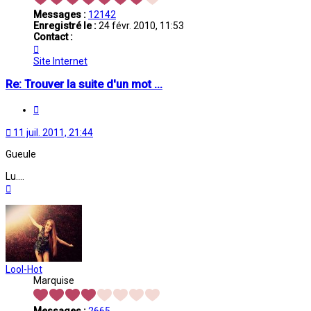
Messages :
12142
Enregistré le :
24 févr. 2010, 11:53
Contact :
Contacter
Melina
Site Internet
Re: Trouver la suite d'un mot ...
Citation
11 juil. 2011, 21:44
Gueule
Lu....
Haut
Lool-Hot
Marquise
Messages :
2665