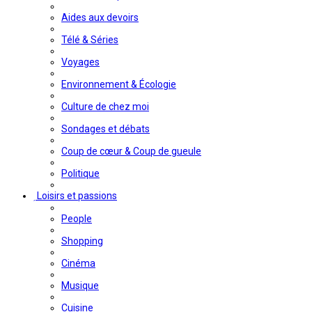
Aides aux devoirs
Télé & Séries
Voyages
Environnement & Écologie
Culture de chez moi
Sondages et débats
Coup de cœur & Coup de gueule
Politique
Loisirs et passions
People
Shopping
Cinéma
Musique
Cuisine