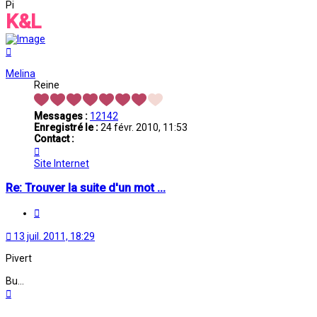
Pi
K&L
Haut
Melina
Reine
Messages :
12142
Enregistré le :
24 févr. 2010, 11:53
Contact :
Contacter
Melina
Site Internet
Re: Trouver la suite d'un mot ...
Citation
13 juil. 2011, 18:29
Pivert
Bu...
Haut