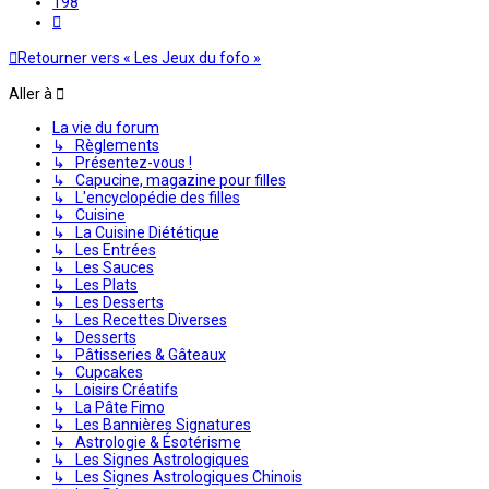
198
Suivante
Retourner vers « Les Jeux du fofo »
Aller à
La vie du forum
↳ Règlements
↳ Présentez-vous !
↳ Capucine, magazine pour filles
↳ L'encyclopédie des filles
↳ Cuisine
↳ La Cuisine Diététique
↳ Les Entrées
↳ Les Sauces
↳ Les Plats
↳ Les Desserts
↳ Les Recettes Diverses
↳ Desserts
↳ Pâtisseries & Gâteaux
↳ Cupcakes
↳ Loisirs Créatifs
↳ La Pâte Fimo
↳ Les Bannières Signatures
↳ Astrologie & Ésotérisme
↳ Les Signes Astrologiques
↳ Les Signes Astrologiques Chinois