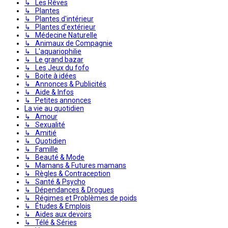
↳ Les Rêves
↳ Plantes
↳ Plantes d'intérieur
↳ Plantes d'extérieur
↳ Médecine Naturelle
↳ Animaux de Compagnie
↳ L'aquariophilie
↳ Le grand bazar
↳ Les Jeux du fofo
↳ Boite à idées
↳ Annonces & Publicités
↳ Aide & Infos
↳ Petites annonces
La vie au quotidien
↳ Amour
↳ Sexualité
↳ Amitié
↳ Quotidien
↳ Famille
↳ Beauté & Mode
↳ Mamans & Futures mamans
↳ Règles & Contraception
↳ Santé & Psycho
↳ Dépendances & Drogues
↳ Régimes et Problèmes de poids
↳ Études & Emplois
↳ Aides aux devoirs
↳ Télé & Séries