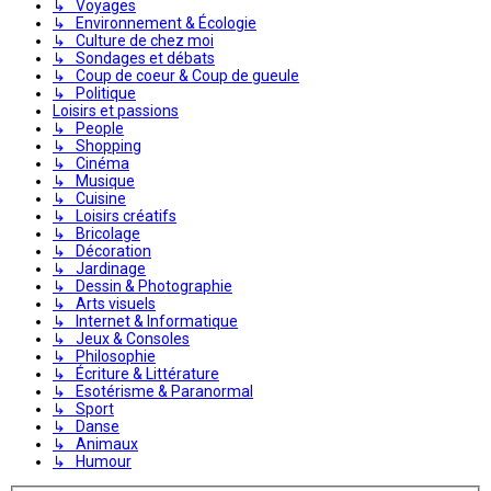
↳ Voyages
↳ Environnement & Écologie
↳ Culture de chez moi
↳ Sondages et débats
↳ Coup de coeur & Coup de gueule
↳ Politique
Loisirs et passions
↳ People
↳ Shopping
↳ Cinéma
↳ Musique
↳ Cuisine
↳ Loisirs créatifs
↳ Bricolage
↳ Décoration
↳ Jardinage
↳ Dessin & Photographie
↳ Arts visuels
↳ Internet & Informatique
↳ Jeux & Consoles
↳ Philosophie
↳ Écriture & Littérature
↳ Esotérisme & Paranormal
↳ Sport
↳ Danse
↳ Animaux
↳ Humour