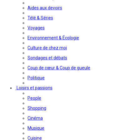
Aides aux devoirs
Télé & Séries
Voyages
Environnement & Écologie
Culture de chez moi
Sondages et débats
Coup de cœur & Coup de gueule
Politique
Loisirs et passions
People
Shopping
Cinéma
Musique
Cuisine