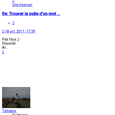
Oriane
Site Internet
Re: Trouver la suite d'un mot ...
Citation
18 oct. 2011, 17:39
Pas faux ;)
Pissenlit
Ar...
Haut
Tiphaine.
Duchesse