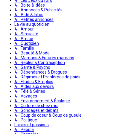
↳ Les Jeux du fofo
↳ Boite à idées
↳ Annonces & Publicités
↳ Aide & Infos
↳ Petites annonces
La vie au quotidien
↳ Amour
↳ Sexualité
↳ Amitié
↳ Quotidien
↳ Famille
↳ Beauté & Mode
↳ Mamans & Futures mamans
↳ Règles & Contraception
↳ Santé & Psycho
↳ Dépendances & Drogues
↳ Régimes et Problèmes de poids
↳ Études & Emplois
↳ Aides aux devoirs
↳ Télé & Séries
↳ Voyages
↳ Environnement & Écologie
↳ Culture de chez moi
↳ Sondages et débats
↳ Coup de coeur & Coup de gueule
↳ Politique
Loisirs et passions
↳ People