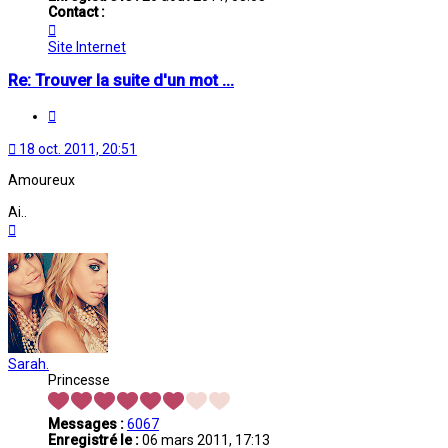
Contact :
Contacter
Oriane
Site Internet
Re: Trouver la suite d'un mot ...
Citation
18 oct. 2011, 20:51
Amoureux
Ai..
Haut
Sarah.
Princesse
Messages :
6067
Enregistré le :
06 mars 2011, 17:13