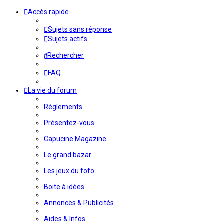
Accès rapide
Sujets sans réponse
Sujets actifs
Rechercher
FAQ
La vie du forum
Règlements
Présentez-vous
Capucine Magazine
Le grand bazar
Les jeux du fofo
Boite à idées
Annonces & Publicités
Aides & Infos