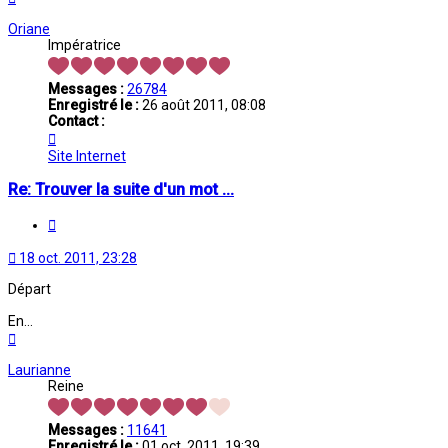
Oriane
Impératrice
Messages :
26784
Enregistré le :
26 août 2011, 08:08
Contact :
Contacter
Oriane
Site Internet
Re: Trouver la suite d'un mot ...
Citation
18 oct. 2011, 23:28
Départ
En...
Haut
Laurianne
Reine
Messages :
11641
Enregistré le :
01 oct. 2011, 19:39