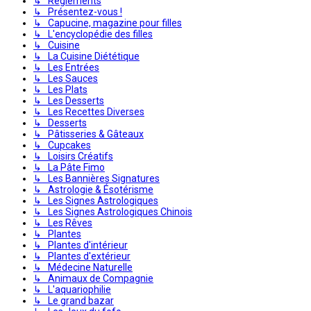
↳ Règlements
↳ Présentez-vous !
↳ Capucine, magazine pour filles
↳ L'encyclopédie des filles
↳ Cuisine
↳ La Cuisine Diététique
↳ Les Entrées
↳ Les Sauces
↳ Les Plats
↳ Les Desserts
↳ Les Recettes Diverses
↳ Desserts
↳ Pâtisseries & Gâteaux
↳ Cupcakes
↳ Loisirs Créatifs
↳ La Pâte Fimo
↳ Les Bannières Signatures
↳ Astrologie & Ésotérisme
↳ Les Signes Astrologiques
↳ Les Signes Astrologiques Chinois
↳ Les Rêves
↳ Plantes
↳ Plantes d'intérieur
↳ Plantes d'extérieur
↳ Médecine Naturelle
↳ Animaux de Compagnie
↳ L'aquariophilie
↳ Le grand bazar