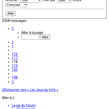
Afficher :
Trier par :
Ordre :
2368 messages
Page
118
Aller à la page :
sur
198
Précédente
1
…
116
117
118
119
120
…
198
Suivante
Retourner vers « Les Jeux du fofo »
Aller à
La vie du forum