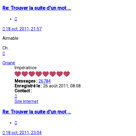
Re: Trouver la suite d'un mot ...
Citation
18 oct. 2011, 21:57
Aimable
Ch...
Haut
Oriane
Impératrice
Messages :
26784
Enregistré le :
26 août 2011, 08:08
Contact :
Contacter
Oriane
Site Internet
Re: Trouver la suite d'un mot ...
Citation
18 oct. 2011, 23:04