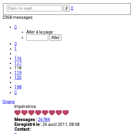
Recherche
Rechercher
avancée
2368 messages
Page
118
Aller à la page :
sur
198
Précédente
1
…
116
117
118
119
120
…
198
Suivante
Oriane
Impératrice
Messages :
26784
Enregistré le :
26 août 2011, 08:08
Contact :
Contacter