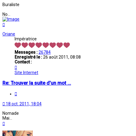
Buraliste
No...
Haut
Oriane
Impératrice
Messages :
26784
Enregistré le :
26 août 2011, 08:08
Contact :
Contacter
Oriane
Site Internet
Re: Trouver la suite d'un mot ...
Citation
18 oct. 2011, 18:04
Nomade
Mai...
Haut