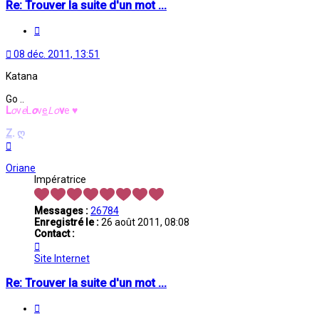
Re: Trouver la suite d'un mot ...
Citation
08 déc. 2011, 13:51
Katana
Go ..
L
o
v
e
L
o
v
e
L
o
v
e
♥
Z
.
ღ
Haut
Oriane
Impératrice
Messages :
26784
Enregistré le :
26 août 2011, 08:08
Contact :
Contacter
Oriane
Site Internet
Re: Trouver la suite d'un mot ...
Citation