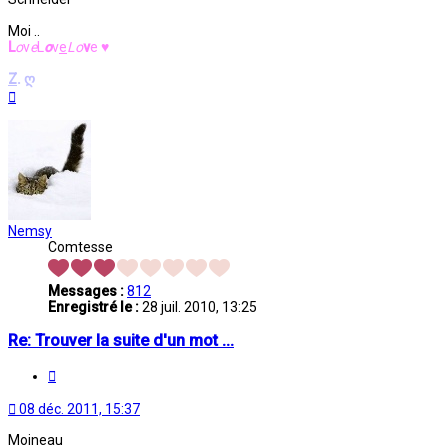
Moi ..
L
o
v
e
L
o
v
e
L
o
v
e
♥
Z
.
ღ
Haut
Nemsy
Comtesse
Messages :
812
Enregistré le :
28 juil. 2010, 13:25
Re: Trouver la suite d'un mot ...
Citation
08 déc. 2011, 15:37
Moineau