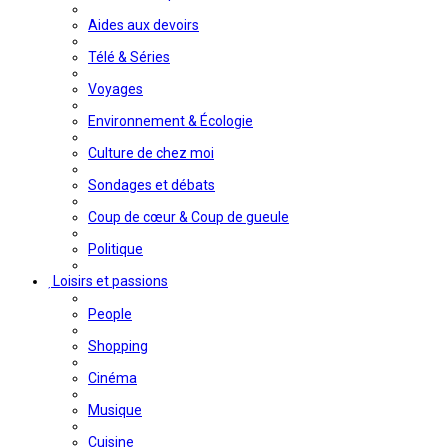
Aides aux devoirs
Télé & Séries
Voyages
Environnement & Écologie
Culture de chez moi
Sondages et débats
Coup de cœur & Coup de gueule
Politique
Loisirs et passions
People
Shopping
Cinéma
Musique
Cuisine