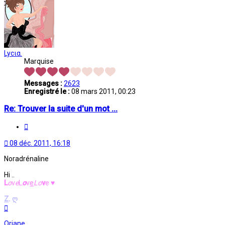
Lycια.
Marquise
Messages :
2623
Enregistré le :
08 mars 2011, 00:23
Re: Trouver la suite d'un mot ...
Citation
08 déc. 2011, 16:18
Noradrénaline
Hi ..
L
o
v
e
L
o
v
e
L
o
v
e
♥
Z
.
ღ
Haut
Oriane