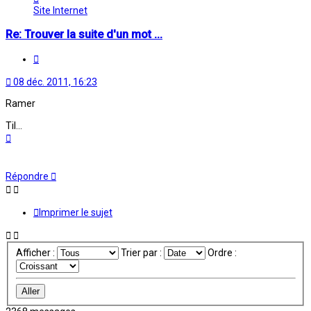
Oriane
Site Internet
Re: Trouver la suite d'un mot ...
Citation
08 déc. 2011, 16:23
Ramer
Til...
Haut
Répondre
Imprimer le sujet
Afficher :
Trier par :
Ordre :