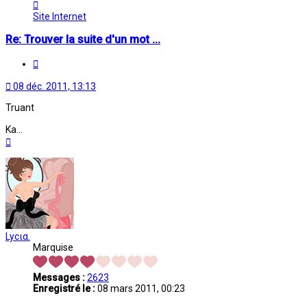
Contacter
Oriane
Site Internet
Re: Trouver la suite d'un mot ...
Citation
08 déc. 2011, 13:13
Truant
Ka...
Haut
Lycια.
Marquise
Messages :
2623
Enregistré le :
08 mars 2011, 00:23