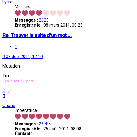
Lycια.
Marquise
Messages :
2623
Enregistré le :
08 mars 2011, 00:23
Re: Trouver la suite d'un mot ...
Citation
08 déc. 2011, 12:10
Mutation
Tru ...
L
o
v
e
L
o
v
e
L
o
v
e
♥
Z
.
ღ
Haut
Oriane
Impératrice
Messages :
26784
Enregistré le :
26 août 2011, 08:08
Contact :