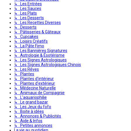
↳ Les Entrées
↳ Les Sauces
↳ Les Plats
↳ Les Desserts
↳ Les Recettes Diverses
↳ Desserts
↳ Pâtisseries & Gâteaux
↳ Cupcakes
↳ Loisirs Créatifs
↳ La Pâte Fimo
↳ Les Bannières Signatures
↳ Astrologie & Ésotérisme
↳ Les Signes Astrologiques
↳ Les Signes Astrologiques Chinois
↳ Les Rêves
↳ Plantes
↳ Plantes d'intérieur
↳ Plantes d'extérieur
↳ Médecine Naturelle
↳ Animaux de Compagnie
↳ L'aquariophilie
↳ Le grand bazar
↳ Les Jeux du fofo
↳ Boite à idées
↳ Annonces & Publicités
↳ Aide & Infos
↳ Petites annonces
La vie au quotidien