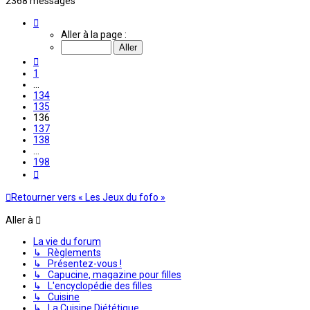
2368 messages
Page
136
Aller à la page :
sur
198
Précédente
1
…
134
135
136
137
138
…
198
Suivante
Retourner vers « Les Jeux du fofo »
Aller à
La vie du forum
↳ Règlements
↳ Présentez-vous !
↳ Capucine, magazine pour filles
↳ L'encyclopédie des filles
↳ Cuisine
↳ La Cuisine Diététique