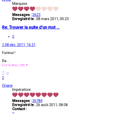
Marquise
Messages :
2623
Enregistré le :
08 mars 2011, 00:23
Re: Trouver la suite d'un mot ...
Citation
08 déc. 2011, 16:21
Furieux !
Ra ..
L
o
v
e
L
o
v
e
L
o
v
e
♥
Z
.
ღ
Haut
Oriane
Impératrice
Messages :
26784
Enregistré le :
26 août 2011, 08:08
Contact :
Contacter