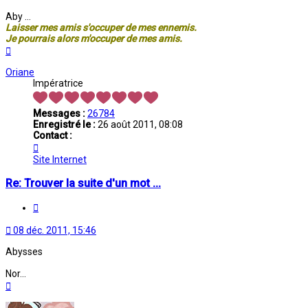
Aby ...
Laisser mes amis s'occuper de mes ennemis.
Je pourrais alors m'occuper de mes amis.
Haut
Oriane
Impératrice
Messages :
26784
Enregistré le :
26 août 2011, 08:08
Contact :
Contacter
Oriane
Site Internet
Re: Trouver la suite d'un mot ...
Citation
08 déc. 2011, 15:46
Abysses
Nor...
Haut