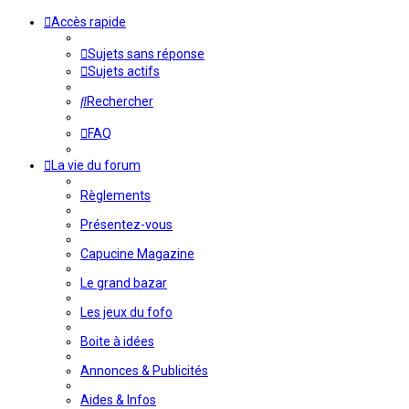
Accès rapide
Sujets sans réponse
Sujets actifs
Rechercher
FAQ
La vie du forum
Règlements
Présentez-vous
Capucine Magazine
Le grand bazar
Les jeux du fofo
Boite à idées
Annonces & Publicités
Aides & Infos