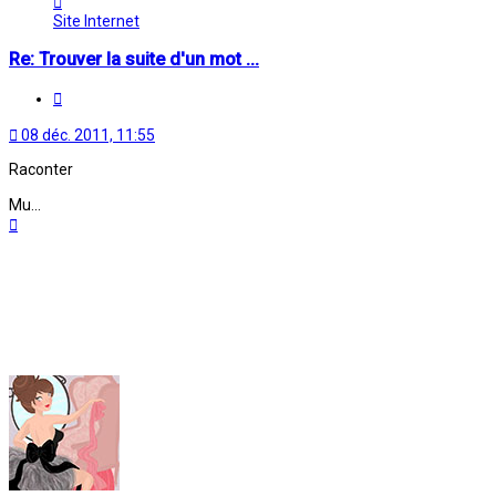
Oriane
Site Internet
Re: Trouver la suite d'un mot ...
Citation
08 déc. 2011, 11:55
Raconter
Mu...
Haut