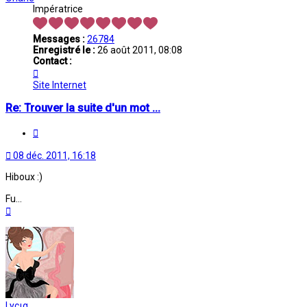
Impératrice
Messages :
26784
Enregistré le :
26 août 2011, 08:08
Contact :
Contacter
Oriane
Site Internet
Re: Trouver la suite d'un mot ...
Citation
08 déc. 2011, 16:18
Hiboux :)
Fu...
Haut
Lycια.