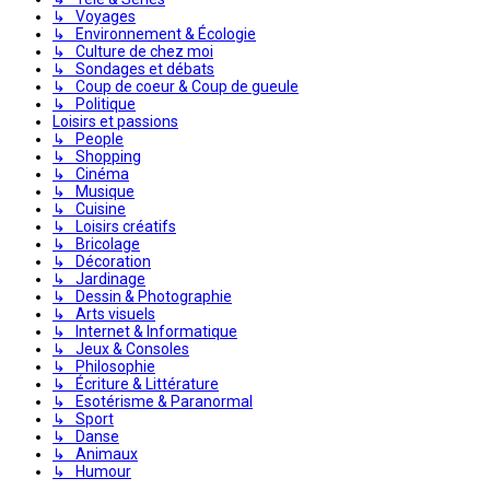
↳ Voyages
↳ Environnement & Écologie
↳ Culture de chez moi
↳ Sondages et débats
↳ Coup de coeur & Coup de gueule
↳ Politique
Loisirs et passions
↳ People
↳ Shopping
↳ Cinéma
↳ Musique
↳ Cuisine
↳ Loisirs créatifs
↳ Bricolage
↳ Décoration
↳ Jardinage
↳ Dessin & Photographie
↳ Arts visuels
↳ Internet & Informatique
↳ Jeux & Consoles
↳ Philosophie
↳ Écriture & Littérature
↳ Esotérisme & Paranormal
↳ Sport
↳ Danse
↳ Animaux
↳ Humour