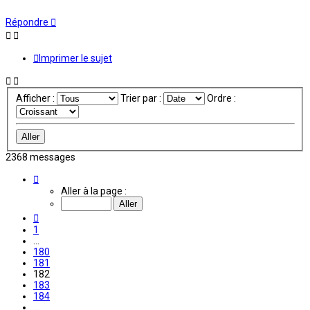
Répondre
Imprimer le sujet
Afficher :
Trier par :
Ordre :
2368 messages
Page
182
Aller à la page :
sur
198
Précédente
1
…
180
181
182
183
184
…