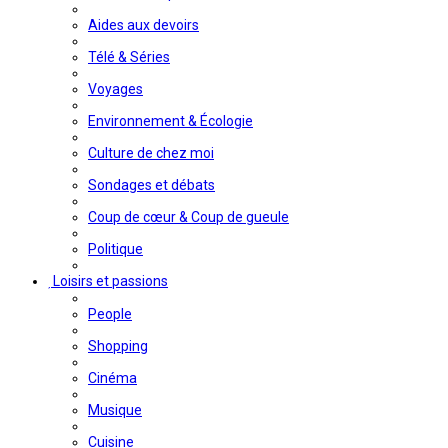
Aides aux devoirs
Télé & Séries
Voyages
Environnement & Écologie
Culture de chez moi
Sondages et débats
Coup de cœur & Coup de gueule
Politique
Loisirs et passions
People
Shopping
Cinéma
Musique
Cuisine