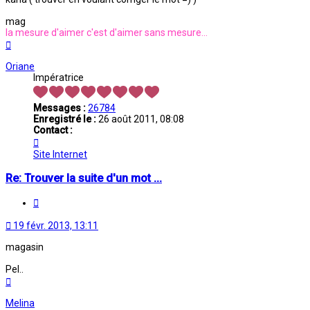
mag
la mesure d'aimer c'est d'aimer sans mesure...
Haut
Oriane
Impératrice
Messages :
26784
Enregistré le :
26 août 2011, 08:08
Contact :
Contacter
Oriane
Site Internet
Re: Trouver la suite d'un mot ...
Citation
19 févr. 2013, 13:11
magasin
Pel..
Haut
Melina