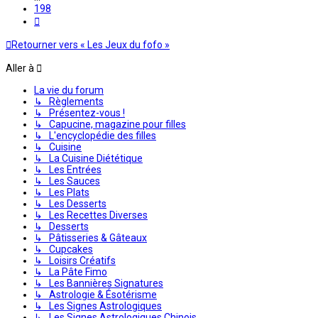
198
Suivante
Retourner vers « Les Jeux du fofo »
Aller à
La vie du forum
↳ Règlements
↳ Présentez-vous !
↳ Capucine, magazine pour filles
↳ L'encyclopédie des filles
↳ Cuisine
↳ La Cuisine Diététique
↳ Les Entrées
↳ Les Sauces
↳ Les Plats
↳ Les Desserts
↳ Les Recettes Diverses
↳ Desserts
↳ Pâtisseries & Gâteaux
↳ Cupcakes
↳ Loisirs Créatifs
↳ La Pâte Fimo
↳ Les Bannières Signatures
↳ Astrologie & Ésotérisme
↳ Les Signes Astrologiques
↳ Les Signes Astrologiques Chinois