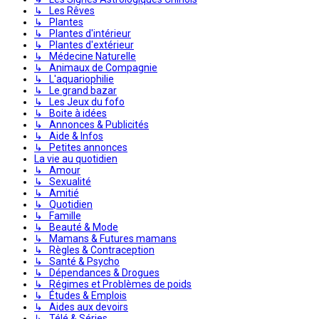
↳ Les Rêves
↳ Plantes
↳ Plantes d'intérieur
↳ Plantes d'extérieur
↳ Médecine Naturelle
↳ Animaux de Compagnie
↳ L'aquariophilie
↳ Le grand bazar
↳ Les Jeux du fofo
↳ Boite à idées
↳ Annonces & Publicités
↳ Aide & Infos
↳ Petites annonces
La vie au quotidien
↳ Amour
↳ Sexualité
↳ Amitié
↳ Quotidien
↳ Famille
↳ Beauté & Mode
↳ Mamans & Futures mamans
↳ Règles & Contraception
↳ Santé & Psycho
↳ Dépendances & Drogues
↳ Régimes et Problèmes de poids
↳ Études & Emplois
↳ Aides aux devoirs
↳ Télé & Séries