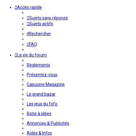
Accès rapide
Sujets sans réponse
Sujets actifs
Rechercher
FAQ
La vie du forum
Règlements
Présentez-vous
Capucine Magazine
Le grand bazar
Les jeux du fofo
Boite à idées
Annonces & Publicités
Aides & Infos