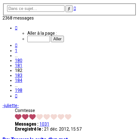
Recherche
Rechercher
avancée
2368 messages
Page
182
Aller à la page :
sur
198
Précédente
1
…
180
181
182
183
184
…
198
Suivante
-juliette-
Comtesse
Messages :
1031
Enregistré le :
21 déc. 2012, 15:57