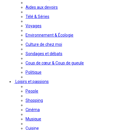
Aides aux devoirs
Télé & Séries
Voyages
Environnement & Écologie
Culture de chez moi
Sondages et débats
Coup de cœur & Coup de gueule
Politique
Loisirs et passions
People
Shopping
Cinéma
Musique
Cuisine