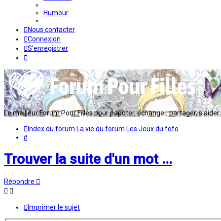
Humour
Nous contacter
Connexion
S’enregistrer
Le meilleur Forum Pour Filles pour papoter, échanger, partager, s'aider en
Index du forum
La vie du forum
Les Jeux du fofo
Rechercher
Trouver la suite d'un mot ...
Répondre
Imprimer le sujet