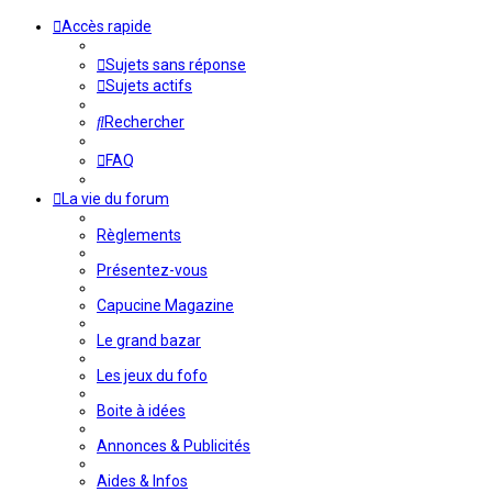
Accès rapide
Sujets sans réponse
Sujets actifs
Rechercher
FAQ
La vie du forum
Règlements
Présentez-vous
Capucine Magazine
Le grand bazar
Les jeux du fofo
Boite à idées
Annonces & Publicités
Aides & Infos