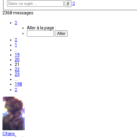
Recherche
Rechercher
avancée
2368 messages
Page
21
Aller à la page :
sur
198
Précédente
1
…
19
20
21
22
23
…
198
Suivante
Cℓαire.