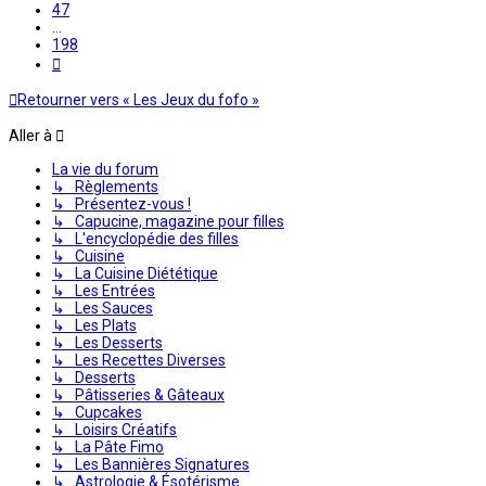
47
…
198
Suivante
Retourner vers « Les Jeux du fofo »
Aller à
La vie du forum
↳ Règlements
↳ Présentez-vous !
↳ Capucine, magazine pour filles
↳ L'encyclopédie des filles
↳ Cuisine
↳ La Cuisine Diététique
↳ Les Entrées
↳ Les Sauces
↳ Les Plats
↳ Les Desserts
↳ Les Recettes Diverses
↳ Desserts
↳ Pâtisseries & Gâteaux
↳ Cupcakes
↳ Loisirs Créatifs
↳ La Pâte Fimo
↳ Les Bannières Signatures
↳ Astrologie & Ésotérisme