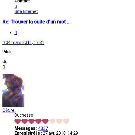
Contact :
Contacter
archanlika
Site Internet
Re: Trouver la suite d'un mot ...
Citation
04 mars 2011, 17:31
Pilule
Gu
Haut
Cℓαire.
Duchesse
Messages :
4337
Enregistré le :
27 avr. 2010, 14:29