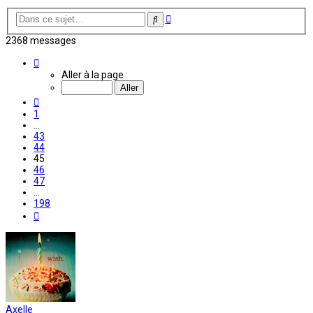
Recherche
Rechercher
avancée
2368 messages
Page
45
Aller à la page :
sur
198
Précédente
1
…
43
44
45
46
47
…
198
Suivante
Axelle