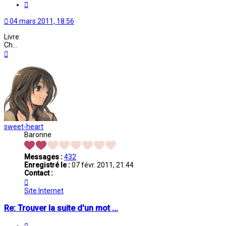
Citation
04 mars 2011, 18:56
Livre
Ch...
Haut
sweet-heart
Baronne
Messages :
432
Enregistré le :
07 févr. 2011, 21:44
Contact :
Contacter
sweet-
Site Internet
heart
Re: Trouver la suite d'un mot ...
Citation