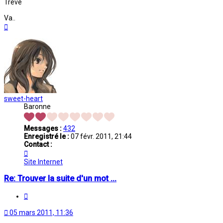
Trêve
Va..
Haut
sweet-heart
Baronne
Messages :
432
Enregistré le :
07 févr. 2011, 21:44
Contact :
Contacter
sweet-
Site Internet
heart
Re: Trouver la suite d'un mot ...
Citation
05 mars 2011, 11:36