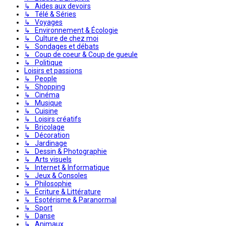
↳ Aides aux devoirs
↳ Télé & Séries
↳ Voyages
↳ Environnement & Écologie
↳ Culture de chez moi
↳ Sondages et débats
↳ Coup de coeur & Coup de gueule
↳ Politique
Loisirs et passions
↳ People
↳ Shopping
↳ Cinéma
↳ Musique
↳ Cuisine
↳ Loisirs créatifs
↳ Bricolage
↳ Décoration
↳ Jardinage
↳ Dessin & Photographie
↳ Arts visuels
↳ Internet & Informatique
↳ Jeux & Consoles
↳ Philosophie
↳ Écriture & Littérature
↳ Esotérisme & Paranormal
↳ Sport
↳ Danse
↳ Animaux