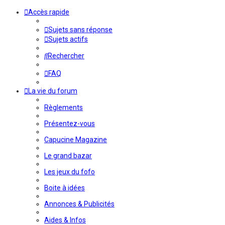
Accès rapide
Sujets sans réponse
Sujets actifs
Rechercher
FAQ
La vie du forum
Règlements
Présentez-vous
Capucine Magazine
Le grand bazar
Les jeux du fofo
Boite à idées
Annonces & Publicités
Aides & Infos