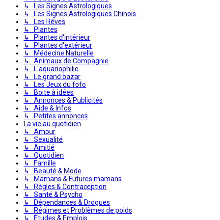
↳ Les Signes Astrologiques
↳ Les Signes Astrologiques Chinois
↳ Les Rêves
↳ Plantes
↳ Plantes d'intérieur
↳ Plantes d'extérieur
↳ Médecine Naturelle
↳ Animaux de Compagnie
↳ L'aquariophilie
↳ Le grand bazar
↳ Les Jeux du fofo
↳ Boite à idées
↳ Annonces & Publicités
↳ Aide & Infos
↳ Petites annonces
La vie au quotidien
↳ Amour
↳ Sexualité
↳ Amitié
↳ Quotidien
↳ Famille
↳ Beauté & Mode
↳ Mamans & Futures mamans
↳ Règles & Contraception
↳ Santé & Psycho
↳ Dépendances & Drogues
↳ Régimes et Problèmes de poids
↳ Études & Emplois