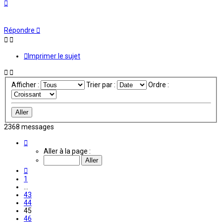
Haut
Répondre
Imprimer le sujet
Afficher :
Trier par :
Ordre :
2368 messages
Page
45
Aller à la page :
sur
198
Précédente
1
…
43
44
45
46