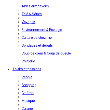
Aides aux devoirs
Télé & Séries
Voyages
Environnement & Écologie
Culture de chez moi
Sondages et débats
Coup de cœur & Coup de gueule
Politique
Loisirs et passions
People
Shopping
Cinéma
Musique
Cuisine