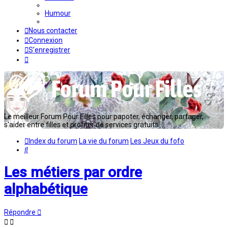
Humour
Nous contacter
Connexion
S’enregistrer
Le meilleur Forum Pour Filles pour papoter, échanger, partager,
s'aider entre filles et profiter de services gratuits...
Index du forum
La vie du forum
Les Jeux du fofo
Rechercher
Les métiers par ordre
alphabétique
Répondre