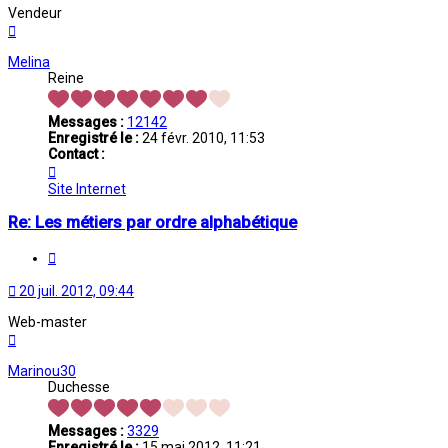
Vendeur
Haut
Melina
Reine
Messages :
12142
Enregistré le :
24 févr. 2010, 11:53
Contact :
Contacter
Melina
Site Internet
Re: Les métiers par ordre alphabétique
Citation
20 juil. 2012, 09:44
Web-master
Haut
Marinou30
Duchesse
Messages :
3329
Enregistré le :
15 mai 2012, 11:21