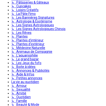
↳ Pâtisseries & Gâteaux
↳ Cupcakes
↳ Loisirs Créatifs
↳ La Pâte Fimo
↳ Les Bannières Signatures
↳ Astrologie & Ésotérisme
↳ Les Signes Astrologiques
↳ Les Signes Astrologiques Chinois
↳ Les Rêves
↳ Plantes
↳ Plantes d'intérieur
↳ Plantes d'extérieur
↳ Médecine Naturelle
↳ Animaux de Compagnie
↳ L'aquariophilie
↳ Le grand bazar
↳ Les Jeux du fofo
↳ Boite à idées
↳ Annonces & Publicités
↳ Aide & Infos
↳ Petites annonces
La vie au quotidien
↳ Amour
↳ Sexualité
↳ Amitié
↳ Quotidien
↳ Famille
↳ Beauté & Mode