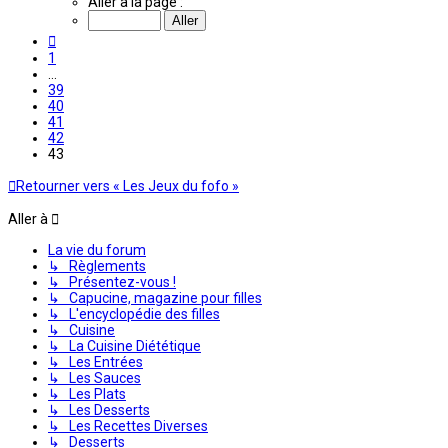
Aller à la page :
sur
43
Précédente
1
…
39
40
41
42
43
Retourner vers « Les Jeux du fofo »
Aller à
La vie du forum
↳ Règlements
↳ Présentez-vous !
↳ Capucine, magazine pour filles
↳ L'encyclopédie des filles
↳ Cuisine
↳ La Cuisine Diététique
↳ Les Entrées
↳ Les Sauces
↳ Les Plats
↳ Les Desserts
↳ Les Recettes Diverses
↳ Desserts