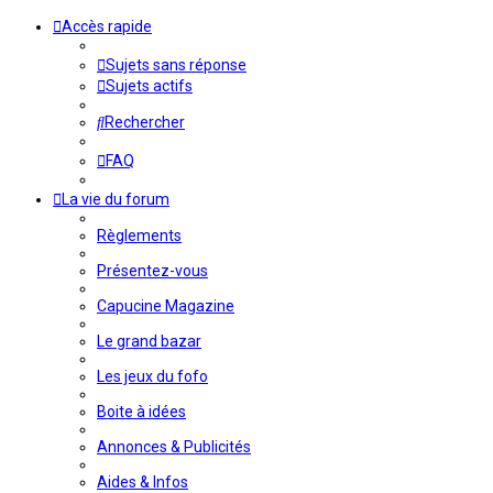
Accès rapide
Sujets sans réponse
Sujets actifs
Rechercher
FAQ
La vie du forum
Règlements
Présentez-vous
Capucine Magazine
Le grand bazar
Les jeux du fofo
Boite à idées
Annonces & Publicités
Aides & Infos