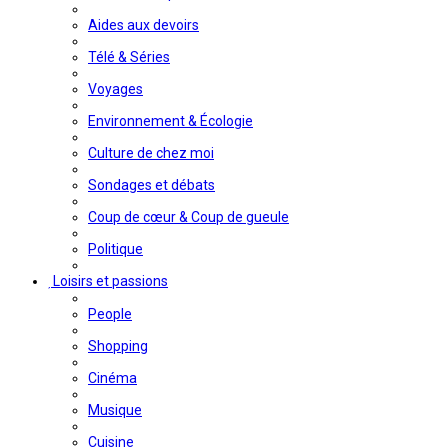
Aides aux devoirs
Télé & Séries
Voyages
Environnement & Écologie
Culture de chez moi
Sondages et débats
Coup de cœur & Coup de gueule
Politique
Loisirs et passions
People
Shopping
Cinéma
Musique
Cuisine