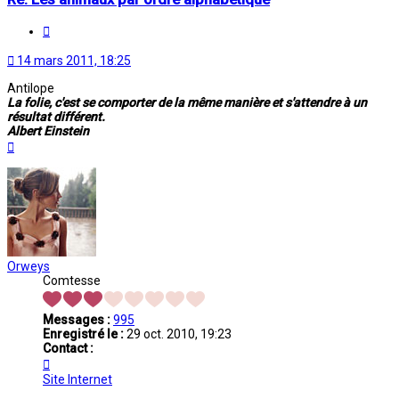
Citation
14 mars 2011, 18:25
Antilope
La folie, c'est se comporter de la même manière et s'attendre à un
résultat différent.
Albert Einstein
Haut
Orweys
Comtesse
Messages :
995
Enregistré le :
29 oct. 2010, 19:23
Contact :
Contacter
Orweys
Site Internet