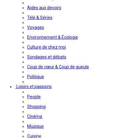
Aides aux devoirs
Télé & Séries
Voyages
Environnement & Écologie
Culture de chez moi
Sondages et débats
Coup de cœur & Coup de gueule
Politique
Loisirs et passions
People
Shopping
Cinéma
Musique
Cuisine