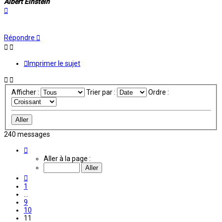
Albert Einstein
Haut
Répondre
Imprimer le sujet
Afficher :
Trier par :
Ordre :
240 messages
Page
11
Aller à la page :
sur
20
Précédente
1
…
9
10
11