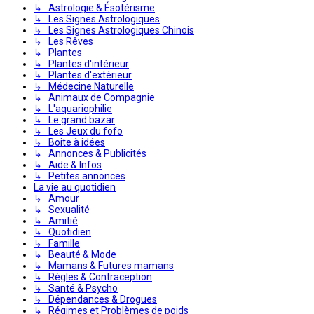
↳ Astrologie & Ésotérisme
↳ Les Signes Astrologiques
↳ Les Signes Astrologiques Chinois
↳ Les Rêves
↳ Plantes
↳ Plantes d'intérieur
↳ Plantes d'extérieur
↳ Médecine Naturelle
↳ Animaux de Compagnie
↳ L'aquariophilie
↳ Le grand bazar
↳ Les Jeux du fofo
↳ Boite à idées
↳ Annonces & Publicités
↳ Aide & Infos
↳ Petites annonces
La vie au quotidien
↳ Amour
↳ Sexualité
↳ Amitié
↳ Quotidien
↳ Famille
↳ Beauté & Mode
↳ Mamans & Futures mamans
↳ Règles & Contraception
↳ Santé & Psycho
↳ Dépendances & Drogues
↳ Régimes et Problèmes de poids