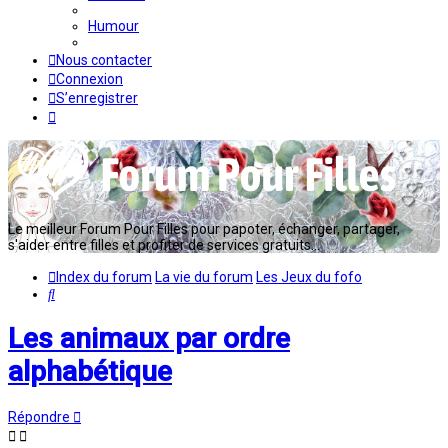
Humour
Nous contacter
Connexion
S’enregistrer
Le meilleur Forum Pour Filles pour papoter, échanger, partager,
s'aider entre filles et profiter de services gratuits...
Index du forum
La vie du forum
Les Jeux du fofo
Rechercher
Les animaux par ordre
alphabétique
Répondre