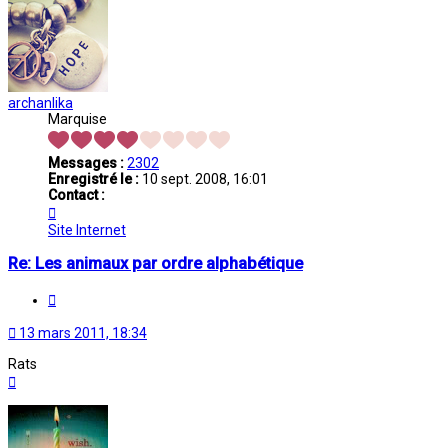
archanlika
Marquise
Messages :
2302
Enregistré le :
10 sept. 2008, 16:01
Contact :
Contacter
archanlika
Site Internet
Re: Les animaux par ordre alphabétique
Citation
13 mars 2011, 18:34
Rats
Haut