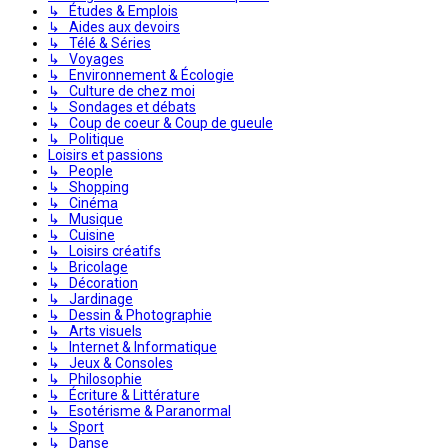
↳ Études & Emplois
↳ Aides aux devoirs
↳ Télé & Séries
↳ Voyages
↳ Environnement & Écologie
↳ Culture de chez moi
↳ Sondages et débats
↳ Coup de coeur & Coup de gueule
↳ Politique
Loisirs et passions
↳ People
↳ Shopping
↳ Cinéma
↳ Musique
↳ Cuisine
↳ Loisirs créatifs
↳ Bricolage
↳ Décoration
↳ Jardinage
↳ Dessin & Photographie
↳ Arts visuels
↳ Internet & Informatique
↳ Jeux & Consoles
↳ Philosophie
↳ Écriture & Littérature
↳ Esotérisme & Paranormal
↳ Sport
↳ Danse