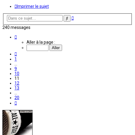
Imprimer le sujet
Recherche
Rechercher
avancée
240 messages
Page
11
Aller à la page :
sur
20
Précédente
1
…
9
10
11
12
13
…
20
Suivante