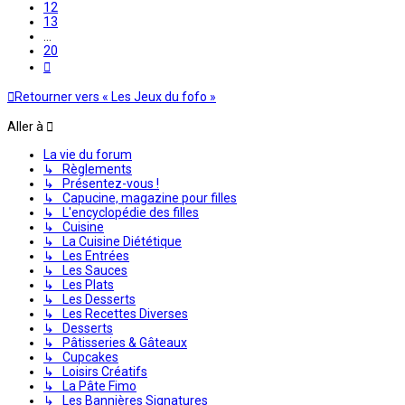
12
13
…
20
Suivante
Retourner vers « Les Jeux du fofo »
Aller à
La vie du forum
↳ Règlements
↳ Présentez-vous !
↳ Capucine, magazine pour filles
↳ L'encyclopédie des filles
↳ Cuisine
↳ La Cuisine Diététique
↳ Les Entrées
↳ Les Sauces
↳ Les Plats
↳ Les Desserts
↳ Les Recettes Diverses
↳ Desserts
↳ Pâtisseries & Gâteaux
↳ Cupcakes
↳ Loisirs Créatifs
↳ La Pâte Fimo
↳ Les Bannières Signatures