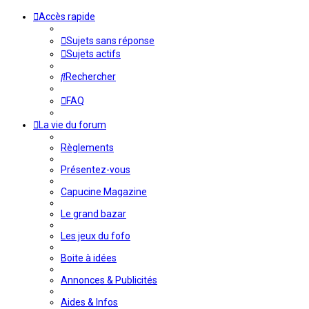
Accès rapide
Sujets sans réponse
Sujets actifs
Rechercher
FAQ
La vie du forum
Règlements
Présentez-vous
Capucine Magazine
Le grand bazar
Les jeux du fofo
Boite à idées
Annonces & Publicités
Aides & Infos