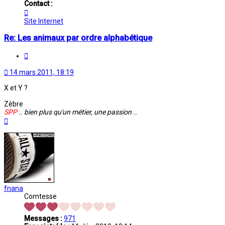
Contact :
Contacter
Orweys
Site Internet
Re: Les animaux par ordre alphabétique
Citation
14 mars 2011, 18:19
X et Y ?
Zèbre
SPP
.. bien plus qu'un métier, une passion ..
Haut
fnana
Comtesse
Messages :
971