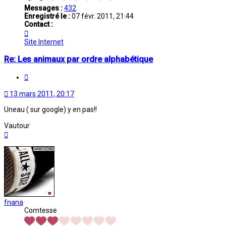
Messages :
432
Enregistré le :
07 févr. 2011, 21:44
Contact :
Contacter
sweet-
Site Internet
heart
Re: Les animaux par ordre alphabétique
Citation
13 mars 2011, 20:17
Uneau ( sur google) y en pas!!
Vautour
Haut
fnana
Comtesse