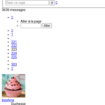
Recherche
Rechercher
avancée
3636 messages
Page
223
Aller à la page :
sur
303
Précédente
1
…
221
222
223
224
225
…
303
Suivante
Ippelyne
Duchesse