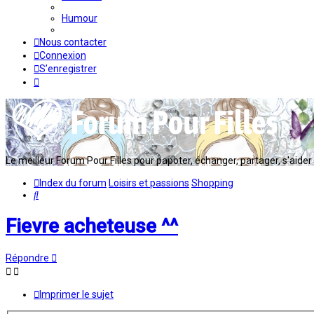
Humour
Nous contacter
Connexion
S’enregistrer
Le meilleur Forum Pour Filles pour papoter, échanger, partager, s'aider en
Index du forum
Loisirs et passions
Shopping
Rechercher
Fievre acheteuse ^^
Répondre
Imprimer le sujet