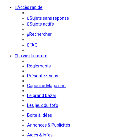
Accès rapide
Sujets sans réponse
Sujets actifs
Rechercher
FAQ
La vie du forum
Règlements
Présentez-vous
Capucine Magazine
Le grand bazar
Les jeux du fofo
Boite à idées
Annonces & Publicités
Aides & Infos