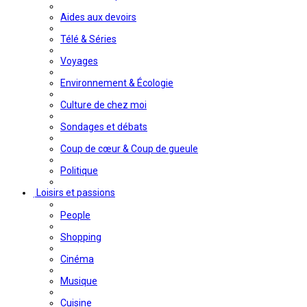
Aides aux devoirs
Télé & Séries
Voyages
Environnement & Écologie
Culture de chez moi
Sondages et débats
Coup de cœur & Coup de gueule
Politique
Loisirs et passions
People
Shopping
Cinéma
Musique
Cuisine