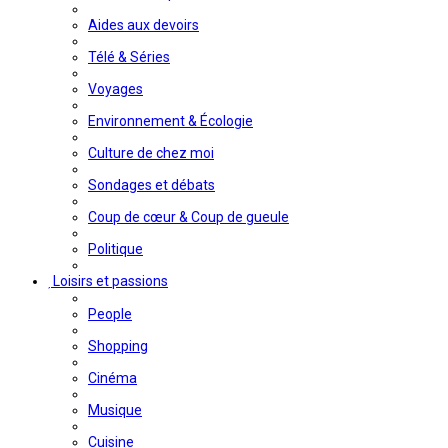
Aides aux devoirs
Télé & Séries
Voyages
Environnement & Écologie
Culture de chez moi
Sondages et débats
Coup de cœur & Coup de gueule
Politique
Loisirs et passions
People
Shopping
Cinéma
Musique
Cuisine