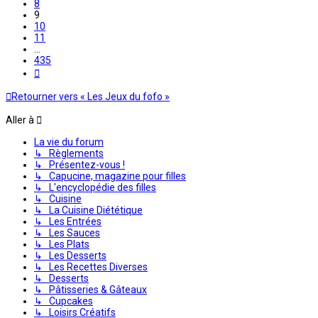
8
9
10
11
…
435
Suivante
Retourner vers « Les Jeux du fofo »
Aller à
La vie du forum
↳ Règlements
↳ Présentez-vous !
↳ Capucine, magazine pour filles
↳ L'encyclopédie des filles
↳ Cuisine
↳ La Cuisine Diététique
↳ Les Entrées
↳ Les Sauces
↳ Les Plats
↳ Les Desserts
↳ Les Recettes Diverses
↳ Desserts
↳ Pâtisseries & Gâteaux
↳ Cupcakes
↳ Loisirs Créatifs