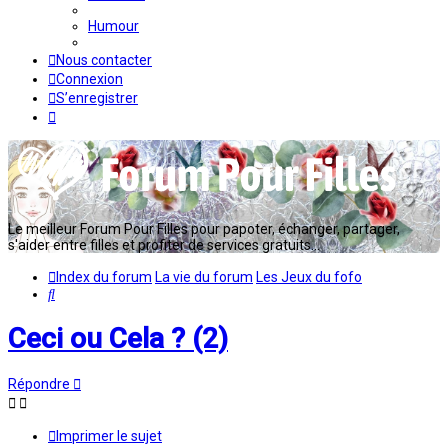
Humour
Nous contacter
Connexion
S’enregistrer
Le meilleur Forum Pour Filles pour papoter, échanger, partager,
s'aider entre filles et profiter de services gratuits...
Index du forum
La vie du forum
Les Jeux du fofo
Rechercher
Ceci ou Cela ? (2)
Répondre
Imprimer le sujet