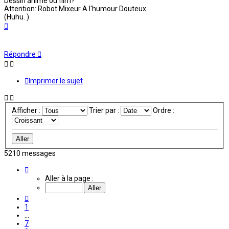
Dessin animé ou film?
Attention: Robot Mixeur A l'humour Douteux.
(Huhu. )
Haut
Répondre
Imprimer le sujet
Afficher :
Trier par :
Ordre :
5210 messages
Page
9
Aller à la page :
sur
435
Précédente
1
…
7