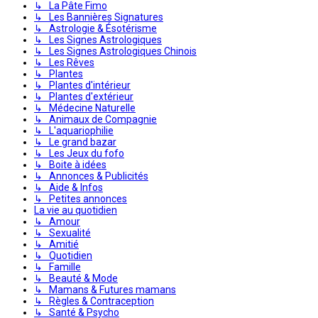
↳ La Pâte Fimo
↳ Les Bannières Signatures
↳ Astrologie & Ésotérisme
↳ Les Signes Astrologiques
↳ Les Signes Astrologiques Chinois
↳ Les Rêves
↳ Plantes
↳ Plantes d'intérieur
↳ Plantes d'extérieur
↳ Médecine Naturelle
↳ Animaux de Compagnie
↳ L'aquariophilie
↳ Le grand bazar
↳ Les Jeux du fofo
↳ Boite à idées
↳ Annonces & Publicités
↳ Aide & Infos
↳ Petites annonces
La vie au quotidien
↳ Amour
↳ Sexualité
↳ Amitié
↳ Quotidien
↳ Famille
↳ Beauté & Mode
↳ Mamans & Futures mamans
↳ Règles & Contraception
↳ Santé & Psycho