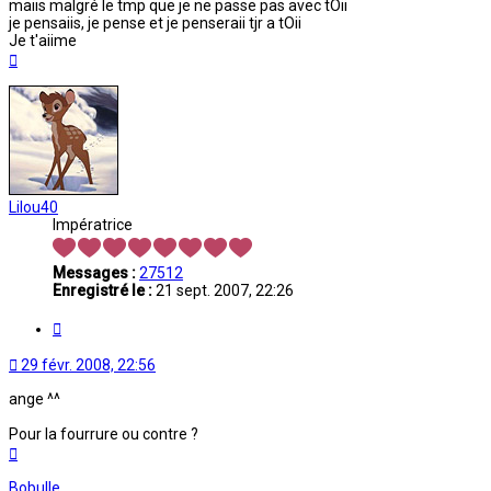
maiis malgré le tmp que je ne passe pas avec tOii
je pensaiis, je pense et je penseraii tjr a tOii
Je t'aiime
Haut
Lilou40
Impératrice
Messages :
27512
Enregistré le :
21 sept. 2007, 22:26
Citation
29 févr. 2008, 22:56
ange ^^
Pour la fourrure ou contre ?
Haut
Bobulle