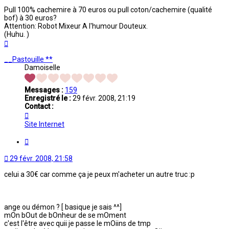
Pull 100% cachemire à 70 euros ou pull coton/cachemire (qualité
bof) à 30 euros?
Attention: Robot Mixeur A l'humour Douteux.
(Huhu. )
Haut
__Pastouille **
Damoiselle
Messages :
159
Enregistré le :
29 févr. 2008, 21:19
Contact :
Contacter
__Pastouille
Site Internet
**
Citation
29 févr. 2008, 21:58
celui a 30€ car comme ça je peux m'acheter un autre truc :p
ange ou démon ? [ basique je sais ^^]
mOn bOut de bOnheur de se mOment
c'est l'être avec quii je passe le mOiins de tmp