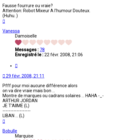
Fausse fourrure ou vraie?
Attention: Robot Mixeur A l'humour Douteux.
(Huhu. )
Haut
Vanessa
Damoiselle
Messages :
78
Enregistré le :
22 févr. 2008, 21:06
Citation
29 févr. 2008, 21:11
Pfff pour moi aucune différence alors
on va dire vraie mais bon ...
Montre de marques ou cadrans solaires ... HAHA -_-
ARTHUR JORDAN
JE T'AIIME (L)
------------------
LIBAN ... (L)
Haut
Bobulle
Marquise