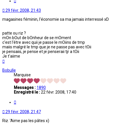
Citation
29 févr. 2008, 21:43
magasines féminin, l'économie sa ma jamais interressé xD
patte ou riz ?
mOn bOut de bOnheur de se mOment
c'est l'être avec quii je passe le mOiins de tmp
maiis malgré le tmp que je ne passe pas avec tOii
je pensaiis, je pense et je penseraii tjr a tOii
Je t'aiime
Haut
Bobulle
Marquise
Messages :
1890
Enregistré le :
22 févr. 2008, 17:40
Citation
29 févr. 2008, 21:47
Riz. 'Aime pas les pâtes x)