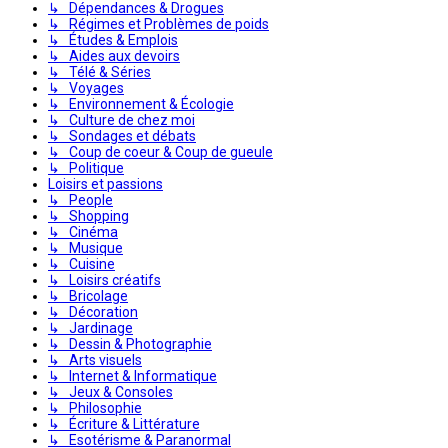
↳ Dépendances & Drogues
↳ Régimes et Problèmes de poids
↳ Études & Emplois
↳ Aides aux devoirs
↳ Télé & Séries
↳ Voyages
↳ Environnement & Écologie
↳ Culture de chez moi
↳ Sondages et débats
↳ Coup de coeur & Coup de gueule
↳ Politique
Loisirs et passions
↳ People
↳ Shopping
↳ Cinéma
↳ Musique
↳ Cuisine
↳ Loisirs créatifs
↳ Bricolage
↳ Décoration
↳ Jardinage
↳ Dessin & Photographie
↳ Arts visuels
↳ Internet & Informatique
↳ Jeux & Consoles
↳ Philosophie
↳ Écriture & Littérature
↳ Esotérisme & Paranormal