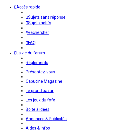
Accès rapide
Sujets sans réponse
Sujets actifs
Rechercher
FAQ
La vie du forum
Règlements
Présentez-vous
Capucine Magazine
Le grand bazar
Les jeux du fofo
Boite à idées
Annonces & Publicités
Aides & Infos