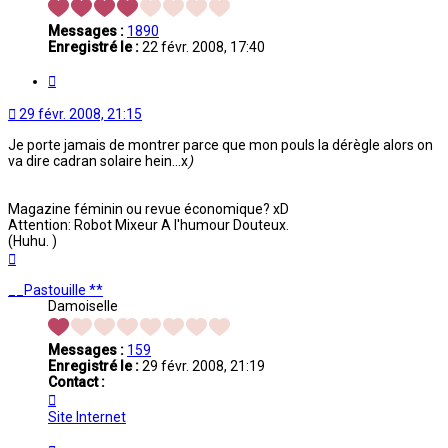
Messages :
1890
Enregistré le :
22 févr. 2008, 17:40
Citation
29 févr. 2008, 21:15
Je porte jamais de montrer parce que mon pouls la dérègle alors on
va dire cadran solaire hein...x
)
Magazine féminin ou revue économique? xD
Attention: Robot Mixeur A l'humour Douteux.
(Huhu. )
Haut
__Pastouille **
Damoiselle
Messages :
159
Enregistré le :
29 févr. 2008, 21:19
Contact :
Contacter
__Pastouille
Site Internet
**