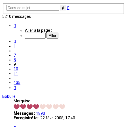
Recherche
Rechercher
avancée
5210 messages
Page
9
Aller à la page :
sur
435
Précédente
1
…
7
8
9
10
11
…
435
Suivante
Bobulle
Marquise
Messages :
1890
Enregistré le :
22 févr. 2008, 17:40
Citation